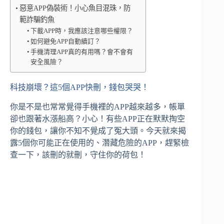
惡意APP偽裝術！小心魚目混珠，防
範詐騙釣魚
下載APP時，我應該注意哪些權限？
如何避免APP自動續訂？
手機清理APP真的有用嗎？會不會有
安全風險？
科技崩壞？這5個APP快刪，錢包哭哭！
你是不是也常常覺得手機裡的APP越來越多，帳單
卻也跟著水漲船高？小心！有些APP正在默默掏空
你的錢包，讓你不知不覺成了冤大頭。今天就來揭
露5個你可能正在使用的、潛藏危險的APP，趕緊檢
查一下，該刪的就刪，守住你的荷包！