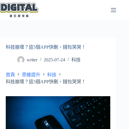
跳
至
主
要
內
容
科技崩壞？這5個APP快刪，錢包哭哭！
writer
2025-07-24
科技
首頁
思維提升
科技
科技崩壞？這5個APP快刪，錢包哭哭！