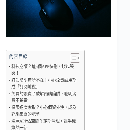
內容目錄
科技崩壞？這5個APP快刪，錢包哭
哭！
訂閱陷阱無所不在！小心免費試用期
成「訂閱地獄」
免費的最貴？破解內購陷阱，聰明消
費不踩雷
權限過度索取？小心個資外洩，成為
詐騙集團的肥羊
殭屍APP佔空間？定期清理，讓手機
煥然一新