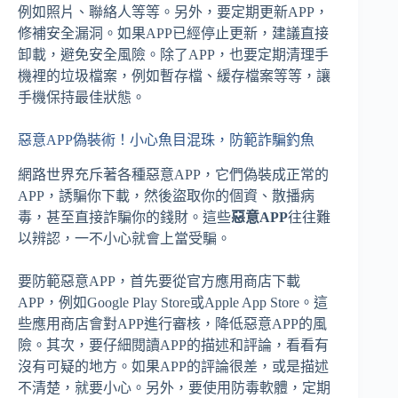
例如照片、聯絡人等等。另外，要定期更新APP，
修補安全漏洞。如果APP已經停止更新，建議直接
卸載，避免安全風險。除了APP，也要定期清理手
機裡的垃圾檔案，例如暫存檔、緩存檔案等等，讓
手機保持最佳狀態。
惡意APP偽裝術！小心魚目混珠，防範詐騙釣魚
網路世界充斥著各種惡意APP，它們偽裝成正常的
APP，誘騙你下載，然後盜取你的個資、散播病
毒，甚至直接詐騙你的錢財。這些
惡意APP
往往難
以辨認，一不小心就會上當受騙。
要防範惡意APP，首先要從官方應用商店下載
APP，例如Google Play Store或Apple App Store。這
些應用商店會對APP進行審核，降低惡意APP的風
險。其次，要仔細閱讀APP的描述和評論，看看有
沒有可疑的地方。如果APP的評論很差，或是描述
不清楚，就要小心。另外，要使用防毒軟體，定期