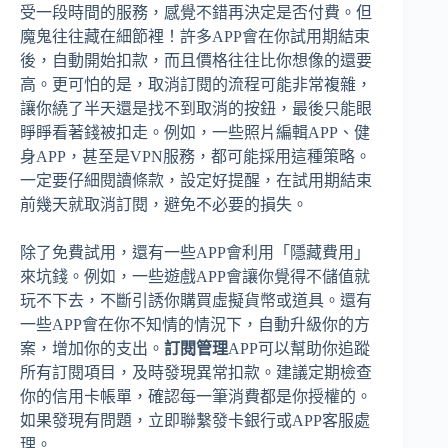
受一段時間的服務，感覺不錯再決定是否付費。但
魔鬼往往藏在細節裡！許多APP會在你試用期結束
後，自動開始扣款，而且價格往往比你想像的還要
高。更可怕的是，取消訂閱的流程可能非常複雜，
讓你繞了半天還是找不到取消的按鈕，最後只能眼
睜睜看著錢被扣走。例如，一些照片編輯APP、健
身APP，甚至是VPN服務，都可能採用這種策略。
一定要仔細閱讀條款，設定好提醒，在試用期結束
前幾天就取消訂閱，避免不必要的損失。
除了免費試用，還有一些APP會利用「隱藏費用」
來坑錢。例如，一些遊戲APP會讓你覺得不儲值就
玩不下去，不斷引誘你購買虛擬貨幣或道具。還有
一些APP會在你不知情的情況下，自動升級你的方
案，增加你的支出。
訂閱管理
APP可以幫助你追蹤
所有訂閱項目，及時發現異常扣款。建議定期檢查
你的信用卡帳單，確認每一筆消費都是你授權的。
如果發現有問題，立即聯繫發卡銀行或APP客服處
理。