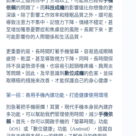
如果以上徵兆你中了三項以上，可能就已經有
手機
依賴
的問題了。而
科技成癮
的影響遠比你想像的更
深遠。除了影響工作效率和睡眠品質之外，還可能
導致注意力不集中、記憶力下降、情緒不穩定，甚
至增加罹患憂鬱症和焦慮症的風險。長期下來，更
可能影響你的人際關係和生活品質。
更重要的是，長時間盯著手機螢幕，容易造成眼睛
疲勞、乾澀，甚至導致視力下降。同時，長時間保
持不良姿勢滑手機，也容易引起頸椎疼痛、肩周炎
等問題。因此，及早意識到
數位成癮
的危害，並採
取積極的措施來改善，才能保護自己的身心健康。
第一招：善用手機內建功能，打造健康使用環境
別急著把手機砸爛！其實，現代手機本身就內建許
多功能，可以幫助我們管理使用時間，減少
手機依
賴
。首先，你可以開啟手機的「螢幕時間」功能
（iOS）或「數位健康」功能（Android），追蹤自