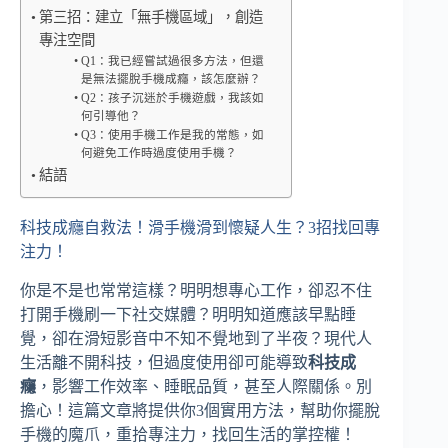
第三招：建立「無手機區域」，創造
專注空間
Q1：我已經嘗試過很多方法，但還
是無法擺脫手機成癮，該怎麼辦？
Q2：孩子沉迷於手機遊戲，我該如
何引導他？
Q3：使用手機工作是我的常態，如
何避免工作時過度使用手機？
結語
科技成癮自救法！滑手機滑到懷疑人生？3招找回專
注力！
你是不是也常常這樣？明明想專心工作，卻忍不住
打開手機刷一下社交媒體？明明知道應該早點睡
覺，卻在滑短影音中不知不覺地到了半夜？現代人
生活離不開科技，但過度使用卻可能導致
科技成
癮
，影響工作效率、睡眠品質，甚至人際關係。別
擔心！這篇文章將提供你3個實用方法，幫助你擺脫
手機的魔爪，重拾專注力，找回生活的掌控權！