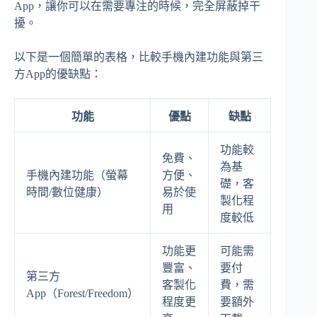
App，讓你可以在需要專注的時候，完全屏蔽掉干
擾。
以下是一個簡單的表格，比較手機內建功能與第三
方App的優缺點：
功能
優點
缺點
功能較
免費、
為基
手機內建功能（螢幕
方便、
礎，客
時間/數位健康）
易於使
製化程
用
度較低
功能更
可能需
豐富、
要付
第三方
客製化
費，需
App（Forest/Freedom）
程度更
要額外