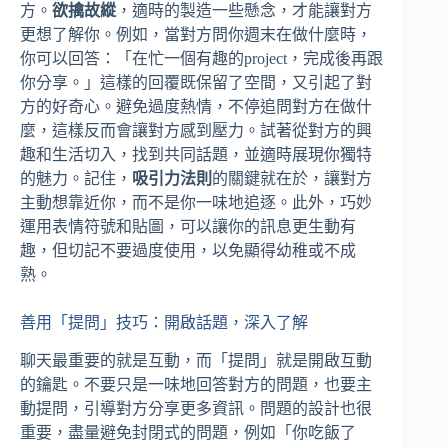
方。
欲擒故縱
，適時的製造一些懸念，才能讓對方
更想了解你。例如，當對方問你週末在做什麼時，
你可以回答：「在忙一個有趣的project，完成後再跟
你分享。」這樣的回覆既保留了空間，又引起了對
方的好奇心。避免過度熱情，不停追問對方在做什
麼，這樣反而會讓對方感到壓力。試著從對方的興
趣和生活切入，找到共同話題，並適時展現你獨特
的魅力。記住，
吸引力法則
的關鍵就在於，讓對方
主動想靠近你，而不是你一味地追逐。此外，巧妙
運用表情符號和貼圖，可以讓你的訊息更生動有
趣，但切記不要過度使用，以免顯得幼稚或不成
熟。
善用「提問」技巧：開啟話題，深入了解
聊天最重要的就是互動，而「提問」就是開啟互動
的鑰匙。不要只是一味地回答對方的問題，也要主
動提問，引導對方分享更多資訊。問題的設計也很
重要，盡量避免封閉式的問題，例如「你吃飯了