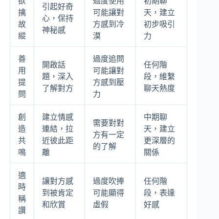
欲
過度使用
初期聊
引起好奇
擒
可能讓對
天，建立
心，保持
故
方感到冷
初步吸引
神秘感
縱
漠
力
善
過度追問
開啟話
任何階
用
可能讓對
題，深入
段，維繫
提
方感到壓
了解對方
聊天熱度
問
力
創
建立情感
中期聊
需要對對
造
連結，拉
天，建立
方有一定
共
近彼此距
更深層的
的了解
鳴
離
關係
適
讓對方感
過度吹捧
任何階
時
到被肯定
可能顯得
段，表達
稱
和欣賞
虛假
好感
讚