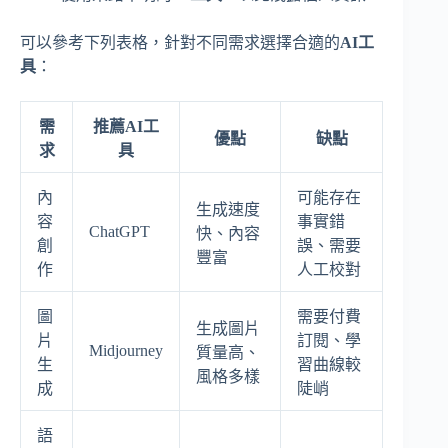
可以參考下列表格，針對不同需求選擇合適的
AI工
具
：
需
推薦AI工
優點
缺點
求
具
內
可能存在
生成速度
容
事實錯
ChatGPT
快、內容
創
誤、需要
豐富
作
人工校對
圖
需要付費
生成圖片
片
訂閱、學
Midjourney
質量高、
生
習曲線較
風格多樣
成
陡峭
語