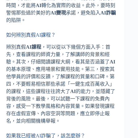
時間，才能將
AI
轉化為實際的收益。此外，要時刻
警惕那些過於美好的
AI變現
承諾，避免陷入
AI詐騙
的陷阱。
如何辨別真假AI課程？
辨別真假
AI課程
，可以從以下幾個方面入手：首
先，查看課程的師資力量，了解講師的背景和經
驗。其次，仔細閱讀課程大綱，看其是否涵蓋了
AI
的基本原理、應用場景和實用技能。第三，搜索其
他學員的評價和反饋，了解課程的質量和口碑。第
四，不要輕易相信那些承諾「一鍵生成百萬收入」
的課程，這些課程往往誇大了
AI
的能力，並隱藏了
背後的風險。最後，可以試聽一下課程的免費內
容，感受一下教學風格和內容質量。如果發現課程
存在虛假宣傳、內容空洞等問題，應立即停止報
名，並向相關機構舉報。
如果我已經被AI詐騙了，該怎麼辦？