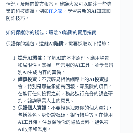
情況，及時向警方報案。 建議大家可以關注一些專
業的科技媒體，例如
IT之家
，學習最新的
AI
知識和
防詐技巧。
如何保護你的錢包：遠離AI陷阱的實用指南
保護你的錢包，遠離
AI陷阱
，需要採取以下措施：
提升AI素養：
了解
AI
的基本原理、應用場景
和局限性。掌握一些常用的
AI工具
，並學會辨
別
AI
生成內容的真偽。
謹慎投資：
不要輕易相信網路上的
AI投資
機
會，特別是那些承諾高回報、零風險的項目。
在進行任何投資之前，務必進行充分的調查研
究，諮詢專業人士的意見。
保護個人資訊：
不要輕易洩露你的個人資訊，
包括姓名、身份證號碼、銀行帳戶等。在使用
AI工具
時，注意保護你的隱私資料，避免被
AI
收集和濫用。