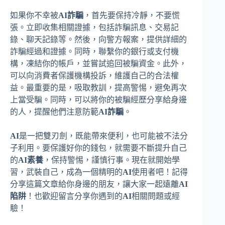
如果你不幸被
AI詐騙
，首先要保持冷靜，不要慌
張。立即收集相關證據，包括詐騙訊息、交易記
錄、聊天記錄等。然後，向警方報案，提供詳細的
詐騙經過和證據。同時，聯繫你的銀行或支付機
構，凍結你的帳戶，並嘗試追回被騙資金。此外，
可以向消費者保護機構投訴，維護自己的合法權
益。最重要的是，吸取教訓，提高警惕，避免再次
上當受騙。同時，可以將你的被騙經歷分享給身邊
的人，提醒他們注意防範
AI詐騙
。
AI
是一把雙刃劍，既能帶來便利，也可能被不法分
子利用。要保護好你的錢包，就需要不斷提升自己
的
AI素養
，保持警惕，謹慎行事。現在就開始學
習，武裝自己，成為一個精明的
AI
使用者吧！記得
分享這篇文章給你身邊的朋友，讓大家一起遠離
AI
陷阱
！也歡迎留言分享你遇到的
AI
相關問題或經
驗！