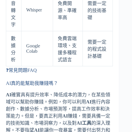
音
免費開
需要一定
Whisper
轉
源、準確
的技術基
文
率高
礎
字
數
免費雲端
需要一定
據
環境、支
Google
的程式設
Colab
分
援多種程
計基礎
析
式語言
❓常見問題FAQ
AI真的能幫助我賺錢嗎？
AI
確實具有提升效率、降低成本的潛力，在某些領
域可以幫助你賺錢。例如，你可以利用
AI
進行內容
創作、數據分析、市場預測等，提高工作效率和決
策能力。但是，要真正利用
AI
賺錢，需要具備一定
的技術知識、市場洞察力，以及對
AI工具
的深入理
解。不要指望
AI
能讓你一夜暴富，需要付出努力和