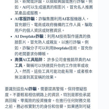
訊、新聞或評論，以操縱輿論或進行詐騙。例
如，
AI
可以生成逼真的假影片，冒充名人推薦
某產品或服務。
AI客服詐騙：
詐騙集團利用
AI
客服機器人，
冒充銀行、電商或政府機構的工作人員，騙取
用戶的個人資訊或財務資訊。
AI Deepfake詐騙：
利用
AI
技術製作逼真的換
臉影片，冒充熟人或親友，以進行詐騙。例
如，詐騙分子可以利用
Deepfake
技術，冒充你
的老闆要求你轉帳。
高價AI工具陷阱：
許多公司會推銷昂貴的
AI
工具
，聲稱可以快速提升你的工作效率或收
入。然而，這些工具可能功能有限，或者根本
無法達到其宣稱的效果。
要識別這些
AI詐騙
，需要提高警惕，保持懷疑態
度。不要輕易相信網路上的資訊，特別是那些承諾
高回報、零風險的投資機會。在進行任何財務交易
之前，務必核實對方的身份和信譽。如果遇到可疑