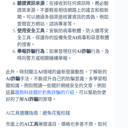
驗證資訊來源：
在接收到任何資訊時，務必驗
證其來源。不要輕易相信網路上的謠言和假新
聞。可以通過多個渠道核實資訊的真偽，例如
查閱官方網站、諮詢專家等。
使用安全工具：
安裝防病毒軟體、防火牆等安
全工具，保護你的設備免受
AI
病毒和惡意軟體
的侵害。
舉報詐騙行為：
如果發現任何
AI詐騙
行為，及
時向警方或相關機構舉報。
此外，時刻關注
AI
領域的最新發展動態，了解新的
AI詐騙
手法，不斷提升自己的防騙意識。多學習相
關知識，例如閱讀一些關於網絡安全的文章，例如
這篇
趨勢科技關於釣魚詐騙的介紹
，可以幫助你更
好的了解
AI詐騙
的原理。
AI工具選購指南：避免花冤枉錢
市面上的
AI工具
琳瑯滿目，價格也參差不齊。如何