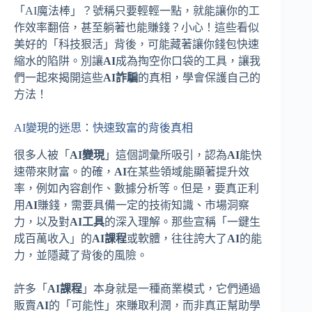
「AI魔法棒」？號稱只要輕輕一點，就能讓你的工
作效率翻倍，甚至躺著也能賺錢？小心！這些看似
美好的「科技狠活」背後，可能藏著讓你錢包快速
縮水的陷阱。別讓
AI
成為掏空你口袋的工具，讓我
們一起來揭開這些
AI詐騙
的真相，學會保護自己的
方法！
AI變現的迷思：快速致富的背後真相
很多人被「
AI變現
」這個詞彙所吸引，認為
AI
能快
速帶來財富。的確，
AI
在某些領域能顯著提升效
率，例如內容創作、數據分析等。但是，要真正利
用
AI
賺錢，需要具備一定的技術知識、市場洞察
力，以及對
AI工具
的深入理解。那些宣稱「一鍵生
成百萬收入」的
AI課程
或軟體，往往誇大了
AI
的能
力，並隱藏了背後的風險。
許多「
AI課程
」本身就是一種商業模式，它們通過
販賣
AI
的「可能性」來賺取利潤，而非真正幫助學