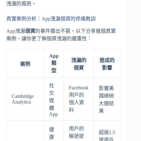
洩漏的風險。
真實案例分析：App洩漏個資的慘痛教訓
App洩漏
個資
的事件層出不窮，以下分享幾個真實
案例，讓你更了解個資洩漏的嚴重性：
App
洩漏的
造成的
類
案例
個資
影響
型
社
Facebook
影響美
交
用戶的
國總統
Cambridge
媒
Analytica
個人資
大選結
體
料
果
App
用戶的
健
超過1.5
帳號密
康
億用戶