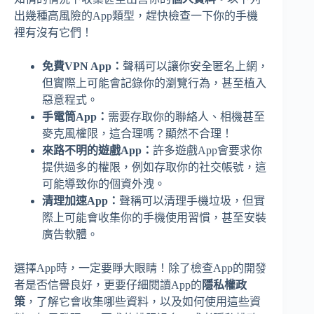
出幾種高風險的App類型，趕快檢查一下你的手機
裡有沒有它們！
免費VPN App：
聲稱可以讓你安全匿名上網，
但實際上可能會記錄你的瀏覽行為，甚至植入
惡意程式。
手電筒App：
需要存取你的聯絡人、相機甚至
麥克風權限，這合理嗎？顯然不合理！
來路不明的遊戲App：
許多遊戲App會要求你
提供過多的權限，例如存取你的社交帳號，這
可能導致你的個資外洩。
清理加速App：
聲稱可以清理手機垃圾，但實
際上可能會收集你的手機使用習慣，甚至安裝
廣告軟體。
選擇App時，一定要睜大眼睛！除了檢查App的開發
者是否信譽良好，更要仔細閱讀App的
隱私權政
策
，了解它會收集哪些資料，以及如何使用這些資