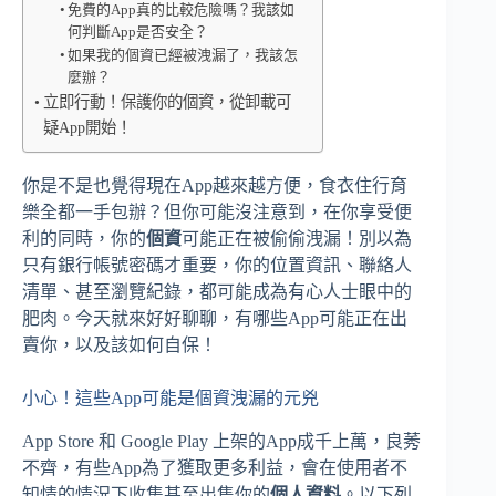
免費的App真的比較危險嗎？我該如
何判斷App是否安全？
如果我的個資已經被洩漏了，我該怎
麼辦？
立即行動！保護你的個資，從卸載可
疑App開始！
你是不是也覺得現在App越來越方便，食衣住行育
樂全都一手包辦？但你可能沒注意到，在你享受便
利的同時，你的
個資
可能正在被偷偷洩漏！別以為
只有銀行帳號密碼才重要，你的位置資訊、聯絡人
清單、甚至瀏覽紀錄，都可能成為有心人士眼中的
肥肉。今天就來好好聊聊，有哪些App可能正在出
賣你，以及該如何自保！
小心！這些App可能是個資洩漏的元兇
App Store 和 Google Play 上架的App成千上萬，良莠
不齊，有些App為了獲取更多利益，會在使用者不
知情的情況下收集甚至出售你的
個人資料
。以下列