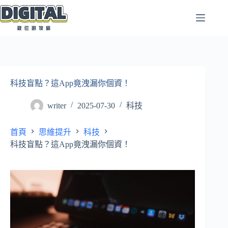
跳
至
主
要
內
容
科技盲點？這App竟洩漏你個資！
writer
2025-07-30
科技
首頁
思維提升
科技
科技盲點？這App竟洩漏你個資！