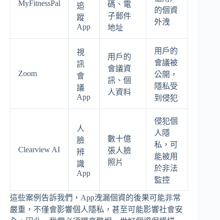
MyFitnessPal
碼、電
追
的個資
子郵件
蹤
外洩
App
地址
用戶的
視
用戶的
會議被
訊
會議資
Zoom
公開，
會
訊、個
隱私受
議
人資料
App
到侵犯
侵犯個
人
人隱
數十億
臉
私，可
Clearview AI
張人臉
辨
能被用
照片
識
於非法
App
監控
這些案例告訴我們，App洩漏個資的後果可能非常
嚴重，不僅會影響個人隱私，甚至可能影響社會安