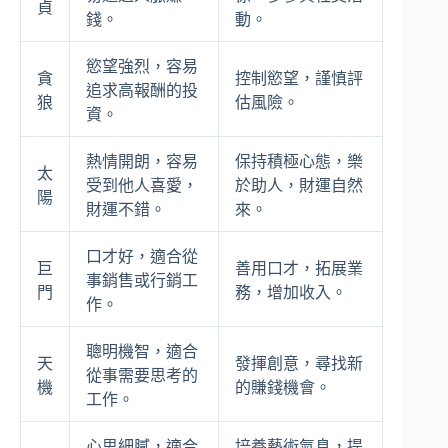
貞
錢。
動。
慾望強烈，容易
貪
控制慾望，謹慎評
追求高報酬的投
狼
估風險。
資。
熱情開朗，容易
保持積極心態，樂
太
受到他人喜愛，
於助人，財運自然
陽
財運不錯。
來。
口才好，適合從
巨
善用口才，拓展業
事銷售或行銷工
門
務，增加收入。
作。
聰明機智，適合
天
發揮創意，尋找新
從事需要思考的
機
的賺錢機會。
工作。
心思細膩，適合
培養藝術氣息，提