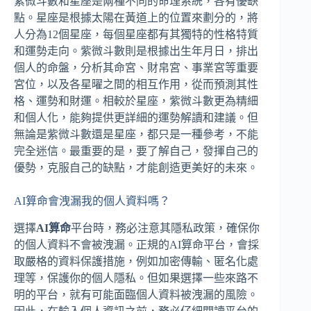
紫微斗數和星座是兩種不同的命理系統，各有優缺
點。星座是根據太陽在黃道上的位置來劃分的，將
人分為12個星座，每個星座都有其獨特的性格特質
和運勢走向。紫微斗數則是根據出生年月日，排出
個人的命盤，分析其命宮、財帛宮、事業宮等重要
宮位，以及各星曜之間的相互作用，從而預測其性
格、運勢和財運。相較於星座，紫微斗數更為精細
和個人化，能夠提供更詳細的運勢解讀和建議。但
無論是紫微斗數還是星座，都只是一種參考，不能
完全迷信。最重要的是，要了解自己，發揮自己的
優勢，克服自己的缺點，才能創造更美好的未來。
AI算命會洩漏我的個人資料嗎？
選擇
AI算命
平台時，務必注意其隱私政策，確保你
的個人資料不會被洩漏。正規的AI算命平台，會採
取嚴格的資料保護措施，例如加密傳輸、匿名化處
理等，保護你的個人隱私。但如果選擇一些來路不
明的平台，就有可能面臨個人資料被洩漏的風險。