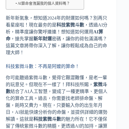
AI算命會洩漏我的個人資料嗎？
新年新氣象，想知道2024年的財運如何嗎？別再只
看星座啦！現在最夯的是
科技紫微斗數
，透過AI分
析，精準度讓你驚呼連連！想知道如何運用
AI算
命
，搶先掌握
新年財運
密碼，讓你的荷包滿滿嗎？
這篇文章將帶你深入了解，讓你輕鬆成為自己的命
理大師！
科技紫微斗數：不再是阿嬤的算命！
你可能聽過紫微斗數，覺得它艱澀難懂，是老一輩
的玩意兒。但現在不一樣了！拜科技所賜，
紫微斗
數
結合了AI人工智慧，變成了一種更精準、更個人
化的算命工具。過去，你需要找老師排命盤、解
盤，耗時又費力。現在，只要輸入你的出生年月
日，AI就能快速分析你的命盤，並提供詳細的運勢
解讀。這就是
科技紫微斗數
的魅力所在！它不僅保
留了傳統紫微斗數的精髓，更透過AI的加持，讓算