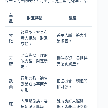
是一個簡單的表格，列出了常見主星的財運特點：
主
財運特點
建議
星
領導型，容易有
紫
善用人脈，擴大事
貴人相助，財運
微
業版圖。
亨通。
財庫豐盈，理財
天
穩健投資，長期持
能力強，財運穩
府
有優質資產。
定。
行動力強，適合
武
把握機會，積極開
創業或從事商業
曲
拓財源。
活動。
人際關係廣，容
維持良好人際關
廉
易透過人脈賺
係，多參與社交活