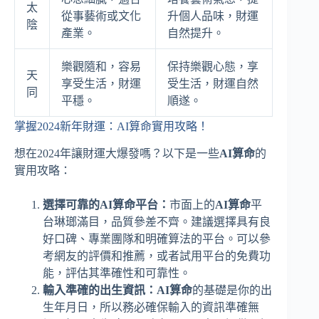
太
從事藝術或文化
升個人品味，財運
陰
產業。
自然提升。
樂觀隨和，容易
保持樂觀心態，享
天
享受生活，財運
受生活，財運自然
同
平穩。
順遂。
掌握2024新年財運：AI算命實用攻略！
想在2024年讓財運大爆發嗎？以下是一些
AI算命
的
實用攻略：
選擇可靠的AI算命平台：
市面上的
AI算命
平
台琳瑯滿目，品質參差不齊。建議選擇具有良
好口碑、專業團隊和明確算法的平台。可以參
考網友的評價和推薦，或者試用平台的免費功
能，評估其準確性和可靠性。
輸入準確的出生資訊：
AI算命
的基礎是你的出
生年月日，所以務必確保輸入的資訊準確無