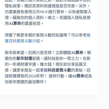
因此，在輸入個人資訊之前，務必仔細閱讀平台的
隱私政策，確認其資料保護措施是否完善。另外，
也盡量避免使用公共Wi-Fi進行算命，以免被駭客入
侵，竊取你的個人資料。總之，保護個人隱私是使
用
AI算命
的重要前提。
想要了解更多關於紫微斗數的知識嗎？可以參考
維
基百科紫微斗數介紹
。
新年新希望，別再只是空想！立即體驗
AI算命
，解
鎖你的
新年財運
密碼，讓科技助你一臂之力，在新
的一年裡財運亨通，賺大錢！現在就分享這篇文
章，讓更多朋友一起掌握
科技紫微斗數
的奧秘，迎
接財運爆發的2024年吧！ 趕快行動，讓
AI算命
成為
你新年開運的最佳夥伴！