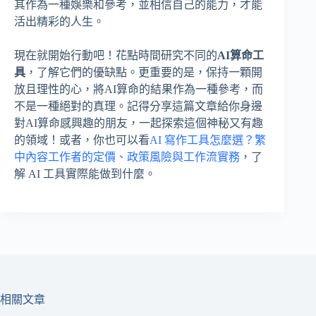
其作為一種娛樂和參考，並相信自己的能力，才能
活出精彩的人生。
現在就開始行動吧！花點時間研究不同的
AI算命工
具
，了解它們的優缺點。更重要的是，保持一顆開
放且理性的心，將AI算命的結果作為一種參考，而
不是一種絕對的真理。記得分享這篇文章給你身邊
對AI算命感興趣的朋友，一起探索這個神秘又有趣
的領域！或者，你也可以看
AI 寫作工具怎麼選？繁
中內容工作者的定價、政策風險與工作流實務
，了
解 AI 工具實際能做到什麼。
相關文章