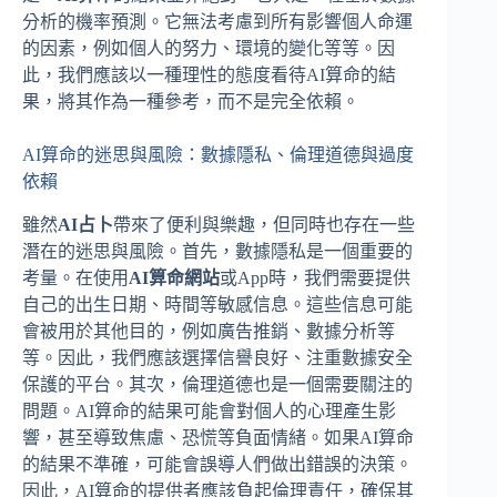
分析的機率預測。它無法考慮到所有影響個人命運
的因素，例如個人的努力、環境的變化等等。因
此，我們應該以一種理性的態度看待AI算命的結
果，將其作為一種參考，而不是完全依賴。
AI算命的迷思與風險：數據隱私、倫理道德與過度
依賴
雖然
AI占卜
帶來了便利與樂趣，但同時也存在一些
潛在的迷思與風險。首先，數據隱私是一個重要的
考量。在使用
AI算命網站
或App時，我們需要提供
自己的出生日期、時間等敏感信息。這些信息可能
會被用於其他目的，例如廣告推銷、數據分析等
等。因此，我們應該選擇信譽良好、注重數據安全
保護的平台。其次，倫理道德也是一個需要關注的
問題。AI算命的結果可能會對個人的心理產生影
響，甚至導致焦慮、恐慌等負面情緒。如果AI算命
的結果不準確，可能會誤導人們做出錯誤的決策。
因此，AI算命的提供者應該負起倫理責任，確保其