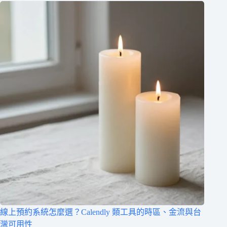
線上預約系統怎麼選？Calendly 類工具的時區、金流與台
灣可用性