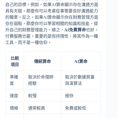
自己的目標。例如，如果AI算命顯示你在溝通方面
具有天賦，那麼你可以考慮從事需要良好溝通能力
的職業。反之，如果AI算命顯示你在財務管理方面
存在弱點，那麼你可以學習相關的知識和技能，提
升自己的財務管理能力。總之，
AI免費算命
也好，
付費服務也罷，重要的是保持理性，將其作為一種
工具，而不是一種信仰。
比較
傳統算命
AI算命
項目
準確
取決於命理師
取決於數據質量
度
經驗
與演算法
速度
較慢
極快
價格
通常較高
免費或較低