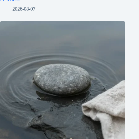
2026-08-07