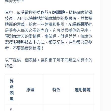
運勢分析。
其中，最受歡迎的莫過於
AI塔羅牌
。透過圖像辨識
技術，AI可以快速地辨識你抽到的塔羅牌，並根據
牌面的意義，給你一些建議和指引。
AI星座運勢
也
是很多人每天必看的內容，它可以根據你的星座，
預測你當天的愛情運、事業運、財運等等。無論你
選擇哪種
科技占卜
方式，都要記住，這些都只是參
考，不要過度迷信喔！
以下提供一個表格，讓你更了解不同類型AI算命的
特色：
算
命
原理
特色
適用情境
類
型
八