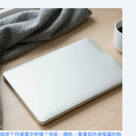
遠距工作筆電怎麼選？效能、續航、重量與外接螢幕的取