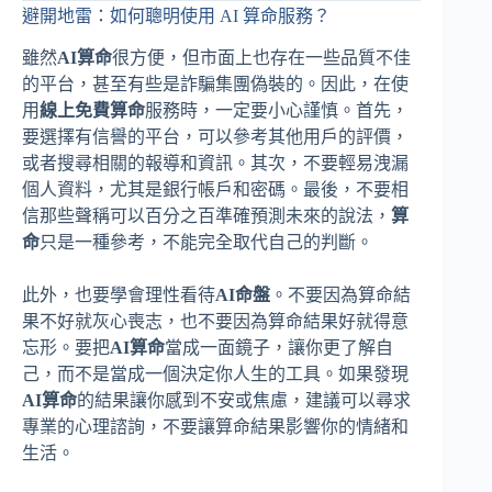
避開地雷：如何聰明使用 AI 算命服務？
雖然
AI算命
很方便，但市面上也存在一些品質不佳
的平台，甚至有些是詐騙集團偽裝的。因此，在使
用
線上免費算命
服務時，一定要小心謹慎。首先，
要選擇有信譽的平台，可以參考其他用戶的評價，
或者搜尋相關的報導和資訊。其次，不要輕易洩漏
個人資料，尤其是銀行帳戶和密碼。最後，不要相
信那些聲稱可以百分之百準確預測未來的說法，
算
命
只是一種參考，不能完全取代自己的判斷。
此外，也要學會理性看待
AI命盤
。不要因為算命結
果不好就灰心喪志，也不要因為算命結果好就得意
忘形。要把
AI算命
當成一面鏡子，讓你更了解自
己，而不是當成一個決定你人生的工具。如果發現
AI算命
的結果讓你感到不安或焦慮，建議可以尋求
專業的心理諮詢，不要讓算命結果影響你的情緒和
生活。