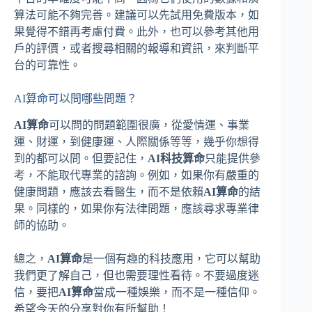
算法可能不夠完善。建議可以先試用免費版本，如
果覺得不錯再考慮付費。此外，也可以參考其他用
戶的評價，或者搜尋相關的報導和資訊，來判斷平
台的可靠性。
AI算命可以問哪些問題？
AI算命
可以問的問題範圍很廣，從愛情運、事業
運、財運，到健康運、人際關係等等，幾乎你想得
到的都可以問。但要記住，
AI科技算命
只能提供參
考，不能取代專業的諮詢。例如，如果你有嚴重的
健康問題，應該去看醫生，而不是依賴
AI算命
的結
果。同樣的，如果你有法律問題，應該尋求專業律
師的協助。
總之，
AI算命
是一個有趣的科技應用，它可以幫助
我們更了解自己，但也需要理性看待。不要過度迷
信，要把
AI算命
當成一種娛樂，而不是一種信仰。
希望今天的分享對你有所幫助！