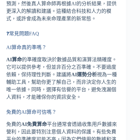
預測，然後真人算命師再根據AI的分析結果，提供
更深入的解讀和建議。這種結合科技和人力的模
式，或許會成為未來命理產業的新常態。
❓常見問題FAQ
AI算命真的準嗎？
AI算命
的準確度取決於數據品質和演算法精確度。
它可以提供參考，但並非百分之百準確。不要過度
依賴，保持理性判斷。建議將
AI運勢分析
視為一種
輔助工具，幫助你更了解自己，而非決定你人生的
唯一依據。同時，選擇有信譽的平台，避免洩漏個
人資料，才能確保你的資訊安全。
免費的AI算命可信嗎？
免費的
AI免費算命
平台通常會透過收集用戶數據來
營利，因此要特別注意個人資料的保護。有些免費
平台的準確度可能不高，因為它們使用的數據和演