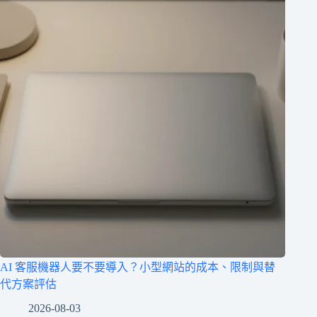
AI 客服機器人要不要導入？小型網站的成本、限制與替
代方案評估
2026-08-03