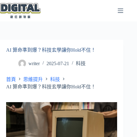
跳
至
主
要
內
容
AI 算命準到爆？科技玄學讓你Hold不住！
writer
2025-07-21
科技
首頁
思維提升
科技
AI 算命準到爆？科技玄學讓你Hold不住！