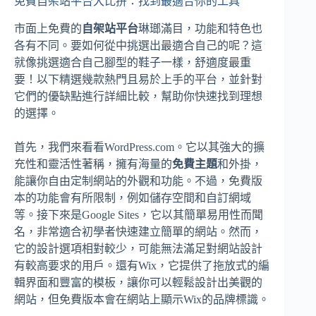
免費自架站平台大比拚：找到最適合你的工具
市面上免費的
自架站平台
琳瑯滿目，功能和特色也
各有不同。要如何從中挑選出最適合自己的呢？這
就像挑選適合自己腳型的鞋子一樣，舒適度最重
要！以下精選幾款熱門且易於上手的平台，並針對
它們的優缺點進行詳細比較，幫助你快速找到理想
的選擇。
首先，我們來看看WordPress.com。它以其強大的擴
充性和靈活性著稱，擁有海量的
免費主題
和外掛，
能讓你自由定制網站的外觀和功能。不過，免費版
本的功能會有所限制，例如儲存空間和自訂網域
等。接下來是Google Sites，它以其簡單易用性而聞
名，非常適合初學者快速建立簡單的網站。然而，
它的設計選項相對較少，可能無法滿足對網站設計
有較高要求的用戶。還有Wix，它提供了拖放式的編
輯界面和豐富的模板，讓你可以輕鬆設計出美觀的
網站，但免費版本會在網站上顯示Wix的品牌標識。