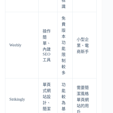
標
識
免
費
版
操作
本
簡
小型企
功
單、
Weebly
業、電
能
內建
商新手
SEO
限
工具
制
較
多
單頁
功
需要簡
式網
能
潔風格
站設
較
Strikingly
單頁網
計、
為
站的用
簡潔
基
戶