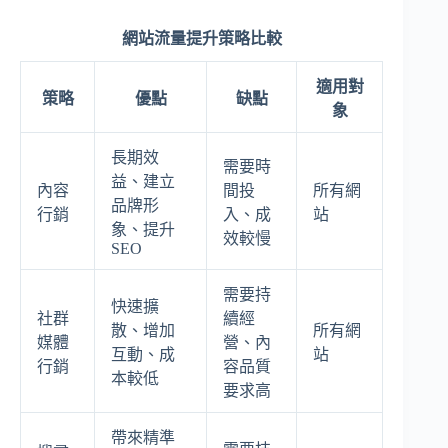
網站流量提升策略比較
適用對
策略
優點
缺點
象
長期效
需要時
益、建立
內容
間投
所有網
品牌形
行銷
入、成
站
象、提升
效較慢
SEO
需要持
快速擴
社群
續經
散、增加
所有網
媒體
營、內
互動、成
站
行銷
容品質
本較低
要求高
帶來精準