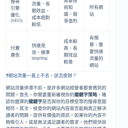
需要技
搜尋
流量、長
術知
所有網
引擎
期效益、
識、競
站
優化
成本相對
(SEO)
爭激烈
較低
有預
成本較
算、需
快速見
付費
高、長
要快速
效、精準
廣告
期效益
targeting
流量的
較差
網站
❓網站流量一直上不去，該怎麼辦？
網站流量停滯不前，是許多網站經營者都會遇到的
問題。首先，你需要重新審視你的
關鍵字策略
，確
認你選擇的
關鍵字
是否與你的目標受眾的搜尋意圖
相符。其次，檢查你的網站內容是否能夠真正解決
讀者的問題，提供有價值的資訊。如果你的內容不
夠吸引人，或是無法滿足讀者的需求，他們很快就