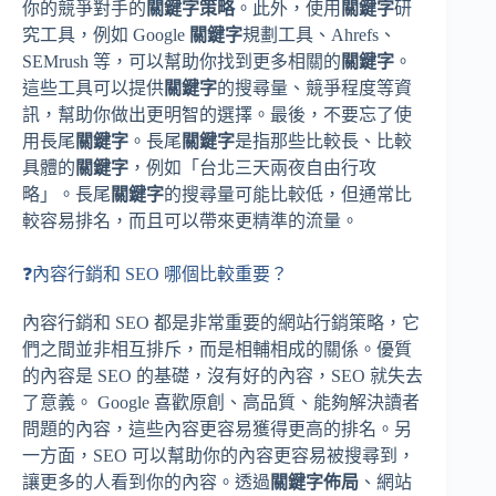
你的競爭對手的
關鍵字策略
。此外，使用
關鍵字
研
究工具，例如 Google
關鍵字
規劃工具、Ahrefs、
SEMrush 等，可以幫助你找到更多相關的
關鍵字
。
這些工具可以提供
關鍵字
的搜尋量、競爭程度等資
訊，幫助你做出更明智的選擇。最後，不要忘了使
用長尾
關鍵字
。長尾
關鍵字
是指那些比較長、比較
具體的
關鍵字
，例如「台北三天兩夜自由行攻
略」。長尾
關鍵字
的搜尋量可能比較低，但通常比
較容易排名，而且可以帶來更精準的流量。
❓內容行銷和 SEO 哪個比較重要？
內容行銷和 SEO 都是非常重要的網站行銷策略，它
們之間並非相互排斥，而是相輔相成的關係。優質
的內容是 SEO 的基礎，沒有好的內容，SEO 就失去
了意義。 Google 喜歡原創、高品質、能夠解決讀者
問題的內容，這些內容更容易獲得更高的排名。另
一方面，SEO 可以幫助你的內容更容易被搜尋到，
讓更多的人看到你的內容。透過
關鍵字佈局
、網站