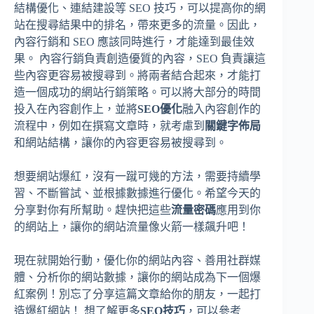
結構優化、連結建設等 SEO 技巧，可以提高你的網
站在搜尋結果中的排名，帶來更多的流量。因此，
內容行銷和 SEO 應該同時進行，才能達到最佳效
果。 內容行銷負責創造優質的內容，SEO 負責讓這
些內容更容易被搜尋到。將兩者結合起來，才能打
造一個成功的網站行銷策略。可以將大部分的時間
投入在內容創作上，並將
SEO優化
融入內容創作的
流程中，例如在撰寫文章時，就考慮到
關鍵字佈局
和網站結構，讓你的內容更容易被搜尋到。
想要網站爆紅，沒有一蹴可幾的方法，需要持續學
習、不斷嘗試、並根據數據進行優化。希望今天的
分享對你有所幫助。趕快把這些
流量密碼
應用到你
的網站上，讓你的網站流量像火箭一樣飆升吧！
現在就開始行動，優化你的網站內容、善用社群媒
體、分析你的網站數據，讓你的網站成為下一個爆
紅案例！別忘了分享這篇文章給你的朋友，一起打
造爆紅網站！ 想了解更多
SEO技巧
，可以參考