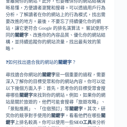
會離開你的網站。此外，也要確保你的網站結構清
晰易懂，方便讀者瀏覽和搜尋。可以透過用戶行為
分析，了解讀者在你的網站上的行為模式，找出需
要改進的地方。最後，不要忘了持續優化你的網
站，讓它更符合 Google 的排名演算法。 嘗試使用不
同的
關鍵字
、改進你的內容品質、優化你的網站結
構，並持續追蹤你的網站流量，找出最有效的策
略。
❓如何找出適合我的網站的
關鍵字
？
尋找適合你網站的
關鍵字
是一個重要的過程，需要
深入了解你的目標受眾和你的網站內容。你可以從
以下幾個方面入手：首先，思考你的目標受眾會搜
尋哪些
關鍵字
來找到你的網站。例如，如果你的網
站是關於旅遊的，他們可能會搜尋「旅遊攻略」、
「景點推薦」、「住宿預訂」等
關鍵字
。其次，研
究你的競爭對手使用的
關鍵字
，看看他們在哪些
關
鍵字
上排名較高。你可以使用一些
SEO工具
來分析