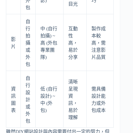
外
影)
巧
目光
包
自
行
中 (自行
互動
製作成
拍
拍攝) ~
性
本較
影
攝
高 (外包
高，
高，需
片
或
專業團
易於
注意影
外
隊)
分享
片品質
包
自
清晰
行
資
低 (自行
呈現
需具備
設
訊
設計) ~
資
設計能
計
圖
中 (外
訊，
力或外
或
表
包)
易於
包成本
外
理解
包
雖然DIY網站設計與內容需要付出一定的努力，但