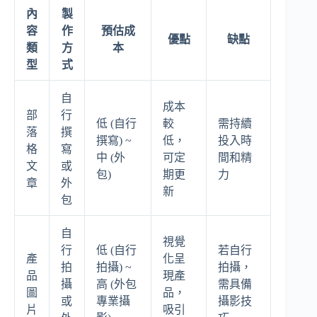
內
製
容
作
預估成
優點
缺點
類
方
本
型
式
自
成本
部
行
低 (自行
較
需持續
落
撰
撰寫) ~
低，
投入時
格
寫
中 (外
可定
間和精
文
或
包)
期更
力
章
外
新
包
自
視覺
行
低 (自行
若自行
產
化呈
拍
拍攝) ~
拍攝，
品
現產
攝
高 (外包
需具備
圖
品，
或
專業攝
攝影技
片
吸引