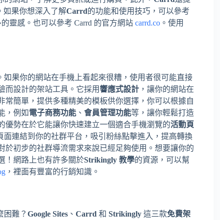
。如果你想深入了解
Carrd
的功能和使用技巧，可以參考
靈感。也可以參考 Carrd 的官方網站
carrd.co
。使用
。如果你的網站在手機上看起來很糟，使用者很可能直接
驗而設計的架站工具。它採用
響應式設計
，讓你的網站在
非常簡單，提供多種精美的模板供你選擇，你可以根據自
能，例如
電子商務功能
、
會員管理功能
等，讓你輕鬆打造
的優勢在於它能讓你快速建立一個適合手機瀏覽的
活動頁
頁面連結到你的社群平台，吸引粉絲點擊進入，提高轉換
對於初步的社群導流需求來說已經足夠使用。想要讓你的
選！網路上也有許多關於
Strikingly 教學
的資源，可以幫
og
，裡面有豐富的行銷知識。
麼困難？
Google Sites
、
Carrd
和
Strikingly
這三款
免費架