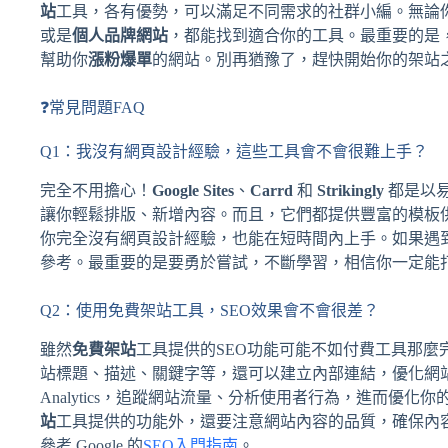
站
工具，各有優勢，可以滿足不同需求的社群小編。無論
或是
個人品牌網站
，都能找到適合你的工具。最重要的是
幫助你
漲粉爆單
的網站。別再猶豫了，趕快開始你的架站
❓常見問題FAQ
Q1：我沒有網頁設計經驗，這些工具會不會很難上手？
完全不用擔心！
Google Sites
、
Carrd
和
Strikingly
都是以
讓你輕鬆排版、新增內容。而且，它們都提供豐富的模板
你完全沒有網頁設計經驗，也能在短時間內上手。如果遇
參考。最重要的是要勇於嘗試，不斷學習，相信你一定能
Q2：使用免費架站工具，SEO效果會不會很差？
雖然
免費架站
工具提供的SEO功能可能不如付費工具那麼
站標題、描述、關鍵字等，還可以建立內部連結，優化網站結
Analytics，追蹤網站流量、分析使用者行為，進而優
站
工具提供的功能外，還要注意網站內容的品質，確保內
參考 Google 的
SEO入門指南
。