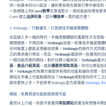
供一些基本的SEO設定，讓你更容易在搜尋引擎中被找到
一些網路上的
Carrd教學
文章或影片，相信能給你帶來更多的
Carrd 建立
品牌形象
、提升
轉換率
，真的超方便！
3. Strikingly：行動優先，打造絕佳手機瀏覽體驗
在這個人手一機的時代，手機瀏覽體驗的重要性不言而喻
關閉網頁，不再回來。
Strikingly
就是一款專為手機瀏覽體
任何裝置上都能呈現最佳效果。
Strikingly
的操作方式同樣
己的需求進行修改。而且，
Strikingly
還提供一些實用的功
一個功能完善的網站。對於社群小編來說，
Strikingly
最大
面
、
產品介紹頁面
，或是
優惠券領取頁面
。你可以將這些
率。
Strikingly
的免費方案提供有限的功能和儲存空間，但
網站在手機上也能脫穎而出？
Strikingly
絕對是你的不二之
助你更快上手。不妨參考Strikingly官方部落格
Strikingly Bl
總結：免費資源也能創造無限可能
看完以上介紹，你是不是覺得
架設網站
其實沒有想像中那