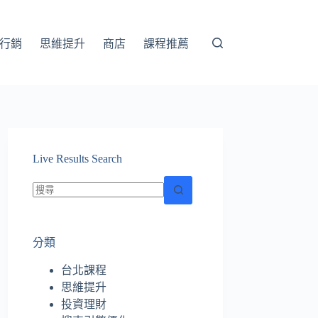
行銷
思維提升
商店
課程推薦
Live Results Search
找
不
分類
到
符
台北課程
合
思維提升
條
投資理財
件