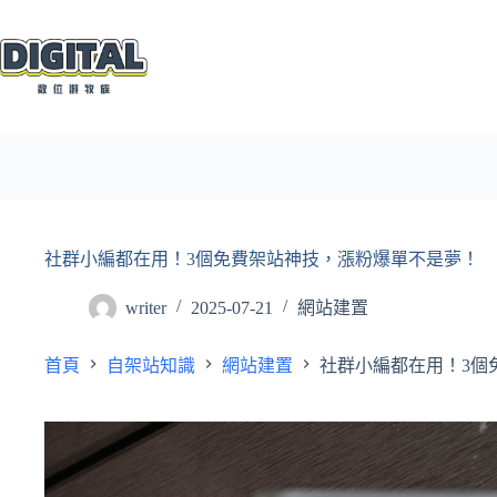
跳
至
主
要
內
容
社群小編都在用！3個免費架站神技，漲粉爆單不是夢！
writer
2025-07-21
網站建置
首頁
自架站知識
網站建置
社群小編都在用！3個