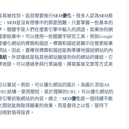
容易被找到。這就需要進行
SEO優化
。很多人認為
SEO
是
上，
SEO
並沒有想像中的那麼困難，只要掌握一些基本的
字。關鍵字是人們在搜索引擎中輸入的詞語，如果你的網
結果中。可以使用一些關鍵字研究工具，例如Google
。其次，要優化網站的標題和描述。標題和描述是顯示在搜索結果
網站。因此，要確保標題和描述能夠準確地描述網站的內
連結
。外部連結是指其他網站鏈接到你的網站的連結，它
擎收錄。可以通過參與行業論壇、撰寫客座文章等方式來
可以嘗試。例如，可以優化網站的圖片，為圖片添加Alt
RL結構，使用簡短、易於理解的URL。可以優化網站的
索引擎抓取網站的內容。總之，
SEO優化
是一個持續不斷
之間就能夠取得顯著的效果，而是要持之以恆，堅持下
但絕對值得投資。