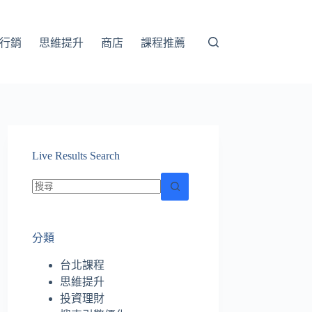
行銷
思維提升
商店
課程推薦
Live Results Search
找
不
分類
到
符
台北課程
合
思維提升
條
投資理財
件