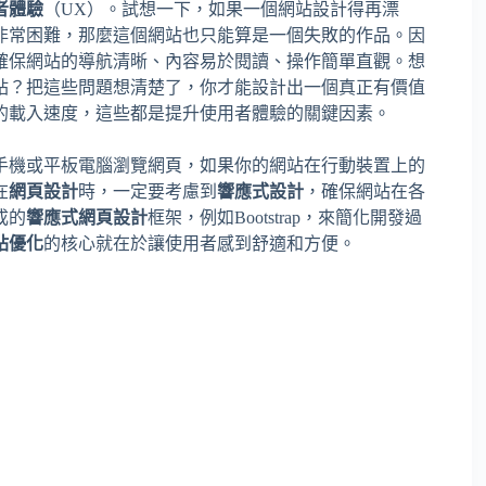
者體驗
（UX）。試想一下，如果一個網站設計得再漂
非常困難，那麼這個網站也只能算是一個失敗的作品。因
確保網站的導航清晰、內容易於閱讀、操作簡單直觀。想
站？把這些問題想清楚了，你才能設計出一個真正有價值
的載入速度，這些都是提升使用者體驗的關鍵因素。
手機或平板電腦瀏覽網頁，如果你的網站在行動裝置上的
在
網頁設計
時，一定要考慮到
響應式設計
，確保網站在各
成的
響應式網頁設計
框架，例如Bootstrap，來簡化開發過
站優化
的核心就在於讓使用者感到舒適和方便。