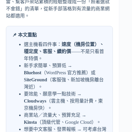
雷、幫客戶架站累積的經驗整理成一份「照著選就
不會錯」的清單，從新手部落格到有流量的商業網
站都適用。
📌 本文重點
選主機看四件事：
速度（機房位置）、
穩定度、客服、續約價
——不是只看首
年特價。
新手求簡單、預算低 →
Bluehost
（WordPress 官方推薦）或
SiteGround
（客服強、新加坡機房離台
灣近）。
要效能、願意學一點技術 →
Cloudways
（雲主機、按用量計費，東
京機房快）。
商業站／流量大、預算充足 →
Kinsta
（頂級代管、Google Cloud）。
想要中文客服、發票報帳 → 可考慮台灣