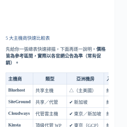
5 大主機商快速比較表
先給你一張總表快速掃描，下面再逐一說明。
價格
皆為參考區間，實際以各官網公告為準（常有促
銷）。
主機商
類型
亞洲機房
入門價（
Bluehost
共享主機
△（主美國）
約 US$3/
SiteGround
共享／代管
✔ 新加坡
約 US$3~
Cloudways
代管雲主機
✔ 東京／新加坡
約 US$11
Kinsta
頂級代管 WP
✔ 東京（GCP）
約 US$35