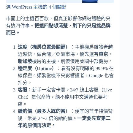
選 WordPress 主機的 4 個關鍵
市面上的主機百百款，但真正影響你網站體驗的只
有這四件事。
把這四點想清楚，剩下的只是挑品牌
而已。
速度（機房位置最關鍵）
：主機機房離讀者越
近越快。做台灣／亞洲市場，優先選有
東京、
新加坡
機房的主機，別傻傻用美國中部機房。
穩定度（Uptime）
：看有沒有明確的 99.9% 在
線保證。頻繁當機不只影響讀者，Google 也會
扣分。
客服
：新手一定會卡關。24/7 線上客服（Live
Chat）是保命符，能不能用中文溝通也要考
慮。
續約價（最多人踩的雷）
：便宜的首年特價背
後，常是 2～3 倍的續約價。
一定要先查第二
年的原價再決定。