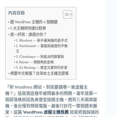
內容目錄
選 WordPress 主機的 4 個關鍵
5 大主機商快速比較表
逐一評測：誰適合你？
1. Bluehost — 新手最無腦的起手式
2. SiteGround — 客服與速度的平衡
王
3. Cloudways — 效能派的甜蜜點
4. Kinsta — 預算夠就是爽
5. A2 Hosting — 便宜又要快的折衷
想要中文客服？台灣本土主機怎麼看
「架 WordPress 網站，到底要選哪一家虛擬主
機？」這是我這幾年被問最多的問題。當年我第一
個部落格就因為貪便宜挑錯主機，遇到三天兩頭當
機、後台慢到想砸電腦，最後只好花一整個週末搬
家。這篇
WordPress 虛擬主機推薦
就是把我踩過的