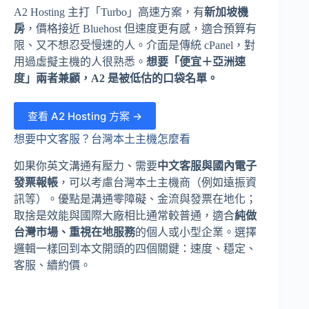
A2 Hosting 主打「Turbo」高速方案，有
新加坡機
房
，價格接近 Bluehost 但速度更有感，適合預算有
限、又不想忍受慢速的人。介面是傳統 cPanel，對
用過虛擬主機的人很熟悉。
想要「便宜＋亞洲速
度」兩者兼顧，A2 是被低估的口袋名單。
查看 A2 Hosting 方案 →
想要中文客服？台灣本土主機怎麼看
如果你英文溝通有壓力、需要
中文客服與國內電子
發票報帳
，可以考慮台灣本土主機商（例如遠振資
訊等）。優點是溝通零障礙、金流與發票在地化；
取捨是效能與國際大廠相比通常較普通，適合
純做
台灣市場、重視在地服務
的個人或小型企業。選擇
邏輯一樣回到本文開頭的四個關鍵：速度、穩定、
客服、續約價。