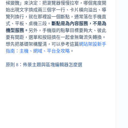
候變醜」來決定：把瀏覽器慢慢拉窄，哪個寬度開
始出現文字擠成兩三個字一行、卡片橫向溢出、導
覽列換行，就在那裡設一個斷點，通常落在手機直
式、平板、桌機三段。
斷點是為內容服務，不是為
機型服務。
另外，手機版的點擊目標要夠大、彼此
要有間距，選單和按鈕擠在一起會無聲流失轉換。
想先把基礎架構釐清，可以參考這篇
網站架設新手
指南：主機、網域、平台全攻略
。
原則 8：佈景主題與區塊編輯器怎麼選