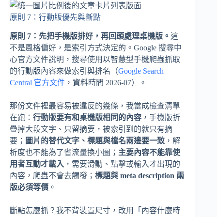
原則 7：行動版優先與斷點
原則 7：先把手機版排好，再回頭處理桌機版。
這
不是風格偏好，是索引方式決定的。Google 搜尋中
心官方文件說明，搜尋使用以智慧型手機爬蟲抓取
的行動版內容來做索引與排名（
Google Search
Central 官方文件
，資料時間 2026-07）。
那份文件裡最容易被違反的幾條，我當成檢查清單
在跑：
行動版要有和桌機版相同的內容
，手機版折
疊掉大段文字、只留摘要，被索引到的就只有摘
要；
圖片的替代文字、標題與檔名兩邊要一致
，解
析度也不能為了省流量換小圖；
主要內容不能靠使
用者互動才載入
，需要滑動、點擊或輸入才出現的
內容，爬蟲不會去觸發；
標題與 meta description 兩
版必須等價
。
斷點怎麼抓？我不背裝置尺寸，改用「內容什麼時