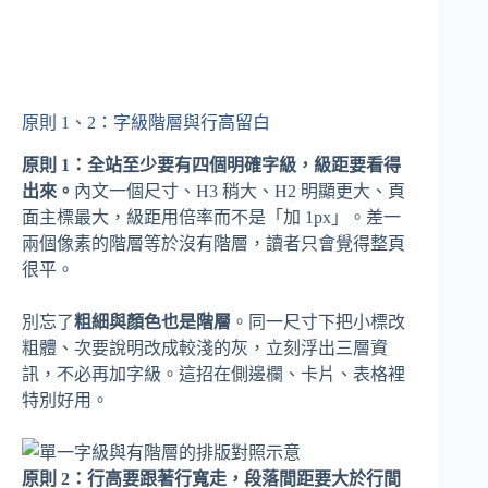
原則 1、2：字級階層與行高留白
原則 1：全站至少要有四個明確字級，級距要看得
出來。
內文一個尺寸、H3 稍大、H2 明顯更大、頁
面主標最大，級距用倍率而不是「加 1px」。差一
兩個像素的階層等於沒有階層，讀者只會覺得整頁
很平。
別忘了
粗細與顏色也是階層
。同一尺寸下把小標改
粗體、次要說明改成較淺的灰，立刻浮出三層資
訊，不必再加字級。這招在側邊欄、卡片、表格裡
特別好用。
原則 2：行高要跟著行寬走，段落間距要大於行間