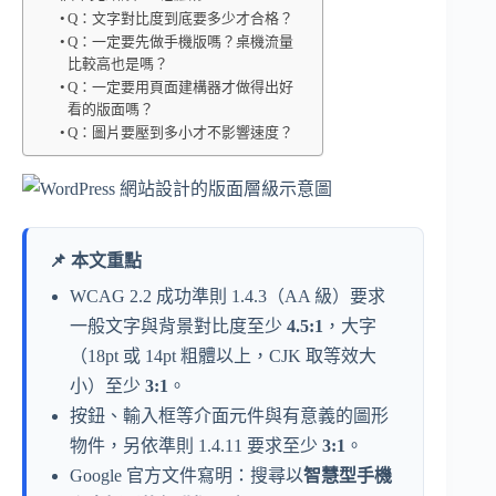
Q：文字對比度到底要多少才合格？
Q：一定要先做手機版嗎？桌機流量
比較高也是嗎？
Q：一定要用頁面建構器才做得出好
看的版面嗎？
Q：圖片要壓到多小才不影響速度？
📌 本文重點
WCAG 2.2 成功準則 1.4.3（AA 級）要求
一般文字與背景對比度至少
4.5:1
，大字
（18pt 或 14pt 粗體以上，CJK 取等效大
小）至少
3:1
。
按鈕、輸入框等介面元件與有意義的圖形
物件，另依準則 1.4.11 要求至少
3:1
。
Google 官方文件寫明：搜尋以
智慧型手機