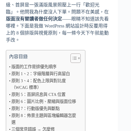
級、首屏是一張滿版風景照壓上一行「歡迎光
臨」。他問我為什麼沒人下單。問題不在美感，在
版面沒有替讀者做任何決定
——眼睛不知道該先看
哪裡。下面是我做 WordPress 網站設計時反覆用得
上的 8 個排版與視覺原則，每一條今天下午就能動
手改。
內容目錄
版面的工作是排優先順序
原則 1、2：字級階層與行高留白
原則 3、4：配色上限與對比度
（WCAG 標準）
原則 5：首屏訊息與 CTA 位置
原則 6：圖片比例、壓縮與版面位移
原則 7：行動版優先與斷點
原則 8：佈景主題與區塊編輯器怎麼
選
三個常見錯誤 → 怎麼修