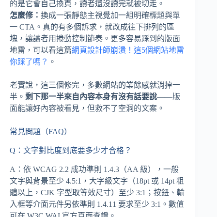
的是它會自己換頁，讀者還沒讀完就被切走。
怎麼修：
換成一張靜態主視覺加一組明確標題與單
一 CTA。真的有多個訴求，就改成往下排列的區
塊，讓讀者用捲動控制節奏。更多容易踩到的版面
地雷，可以看這篇
網頁設計師崩潰！這5個網站地雷
你踩了嗎？
。
老實說，這三個修完，多數網站的業餘感就消掉一
半。
剩下那一半來自內容本身有沒有話要說
——版
面能讓好內容被看見，但救不了空洞的文案。
常見問題（FAQ）
Q：文字對比度到底要多少才合格？
A：依 WCAG 2.2 成功準則 1.4.3（AA 級），一般
文字與背景至少 4.5:1，大字級文字（18pt 或 14pt 粗
體以上，CJK 字型取等效尺寸）至少 3:1；按鈕、輸
入框等介面元件另依準則 1.4.11 要求至少 3:1。數值
可在 W3C WAI 官方頁面查證。