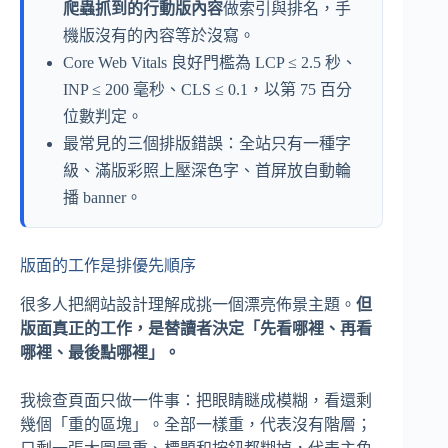
爬蟲抓到的行動版內容
做索引與排名，手
機版沒有的內容等於沒寫。
Core Web Vitals 良好門檻為 LCP ≤ 2.5 秒、
INP ≤ 200 毫秒、CLS ≤ 0.1，以第 75 百分
位數判定。
最常見的三個排版錯誤：全站只有一種字
級、滿版彩照上壓深色字、首屏放自動輪
播 banner。
版面的工作是排優先順序
很多人把網站設計理解成挑一個漂亮佈景主題。
但
版面真正的工作，是替讀者決定「先看哪裡、再看
哪裡、最後點哪裡」。
我檢查頁面只做一件事：把眼睛瞇成模糊，看還剩
幾個「重的區塊」。全部一樣重，代表沒有階層；