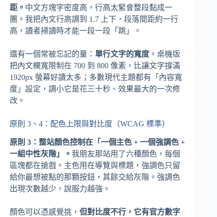
距。
中文方塊字密度高，行高太緊會整段黏成一
團。我把內文行高調到 1.7 上下，段落間距約一行
高，讀者掃讀時才能一段一段「跳」。
還有一個常被忘記的量：
單行文字的寬度
。桌機版
把內文欄寬限制在 700 到 800 像素，比讓文字撐滿
1920px 螢幕好讀太多；多數現代主題都有「內容寬
度」設定，調小它是花三十秒、效果最大的一次修
改。
原則 3、4：配色上限與對比度（WCAG 標準）
原則 3：整站顏色控制在「一個主色 + 一個強調色 +
一組中性灰階」。
我朋友那站用了六種顏色，每個
區塊都在搶戲。主色用在導覽與標題，強調色只留
給你最想被點的那顆按鈕，其餘交給灰階。強調色
出現次數越少，說服力越強。
顏色可以憑感覺挑，
但對比度不行，它有官方數字