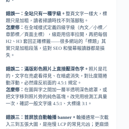
錯誤一：全站只有一種字級。
整頁文字一樣大，標
題只是加粗，讀者掃讀時找不到落腳點。
怎麼修：
在全域樣式定義四級字級（內文／小標／
章節標／頁面主標），級距用倍率拉開，再把每個
H2、H3 套回正確標籤——很多網站的「標題」其
實只是加粗段落，這對 SEO 和螢幕報讀器都是損
失。
錯誤二：滿版彩色照片上直接壓深色字。
照片是花
的，文字在亮處看得見、在暗處消失，對比度隨捲
動浮動，必然違反前面的 4.5:1 規定。
怎麼修：
在圖與字之間加一層半透明深色遮罩，或
把文字移到照片旁的純色區塊。改完用檢測工具量
一次，確認一般文字達 4.5:1、大標達 3:1。
錯誤三：首屏放自動輪播 banner。
輪播通常一次載
入三到五張大圖，是拖慢 LCP 的常見元凶；更麻煩