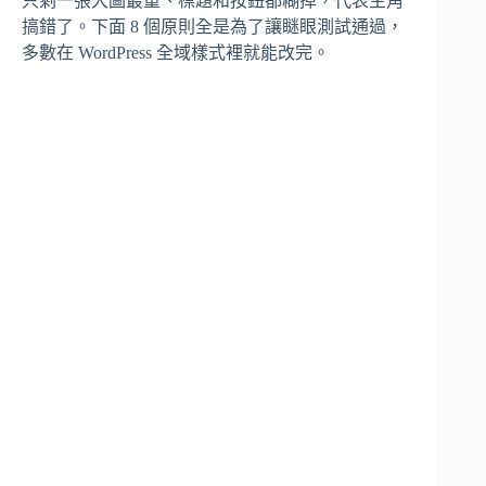
只剩一張大圖最重、標題和按鈕都糊掉，代表主角
搞錯了。下面 8 個原則全是為了讓瞇眼測試通過，
多數在 WordPress 全域樣式裡就能改完。