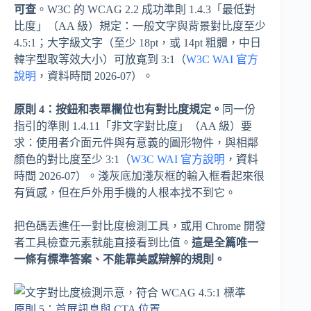
可查
。W3C 的 WCAG 2.2 成功準則 1.4.3「最低對
比度」（AA 級）規定：一般文字與背景對比度至少
4.5:1；大字級文字（至少 18pt，或 14pt 粗體，中日
韓字型取等效大小）可放寬到 3:1（
W3C WAI 官方
說明
，資料時間 2026-07）。
原則 4：按鈕和表單欄位也有對比度規定。
同一份
指引的準則 1.4.11「非文字對比度」（AA 級）要
求：使用者介面元件與有意義的圖形物件，與相鄰
顏色的對比度至少 3:1（
W3C WAI 官方說明
，資料
時間 2026-07）。淺灰底加淺灰框的輸入框看起來很
有質感，但在戶外用手機的人根本找不到它。
把色碼丟進任一對比度檢測工具，或用 Chrome 開發
者工具檢查元素就能直接看到比值。
這是全篇唯一
一條有標準答案、不能靠美感辯解的規則。
原則 5：首屏訊息與 CTA 位置