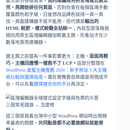
蓋大部分排版需求。
我的建議是先把全域樣式設定
完，再開始排任何頁面
，否則你會在每個區塊手動
覆蓋顏色和字級，日後想改品牌色就得一頁一頁
找。頁面建構器不是不能用，但代價是
輸出的
HTML 較肥、樣式較難全站統一
；內容型部落格我
傾向用原生區塊編輯器加輕量主題，形象站才在少
數落地頁用建構器。
選主題之前還有一件事影響更大：主機。
版面再輕
巧，主機回應慢一樣救不了 LCP。
這部分整理在
WordPress 虛擬主機推薦 2026：新手架站 5 大主機
商比較與選擇指南
。還在猶豫要自架還是用現成平
台，可以先看
選擇適合你的平台
再決定。
三個常見錯誤 → 怎麼修
這三個是我看台灣中小型 WordPress 網站時出現頻
率最高的問題。
共同點是都不必重做網站就能修
好。