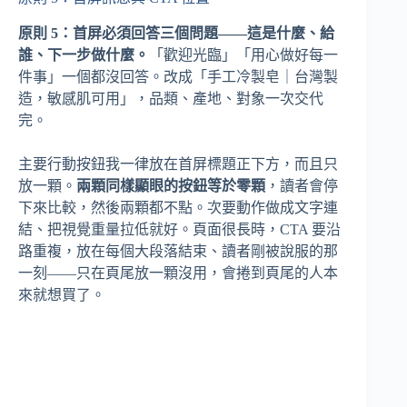
原則 5：首屏必須回答三個問題——這是什麼、給
誰、下一步做什麼。
「歡迎光臨」「用心做好每一
件事」一個都沒回答。改成「手工冷製皂｜台灣製
造，敏感肌可用」，品類、產地、對象一次交代
完。
主要行動按鈕我一律放在首屏標題正下方，而且只
放一顆。
兩顆同樣顯眼的按鈕等於零顆
，讀者會停
下來比較，然後兩顆都不點。次要動作做成文字連
結、把視覺重量拉低就好。頁面很長時，CTA 要沿
路重複，放在每個大段落結束、讀者剛被說服的那
一刻——只在頁尾放一顆沒用，會捲到頁尾的人本
來就想買了。