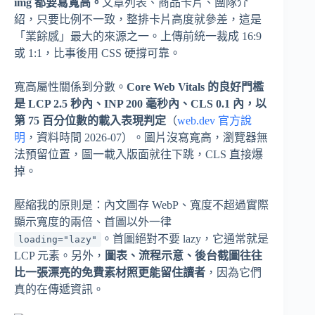
img 都要寫寬高。
文章列表、商品卡片、團隊介
紹，只要比例不一致，整排卡片高度就參差，這是
「業餘感」最大的來源之一。上傳前統一裁成 16:9
或 1:1，比事後用 CSS 硬撐可靠。
寬高屬性關係到分數。
Core Web Vitals 的良好門檻
是 LCP 2.5 秒內、INP 200 毫秒內、CLS 0.1 內，以
第 75 百分位數的載入表現判定
（
web.dev 官方說
明
，資料時間 2026-07）。圖片沒寫寬高，瀏覽器無
法預留位置，圖一載入版面就往下跳，CLS 直接爆
掉。
壓縮我的原則是：內文圖存 WebP、寬度不超過實際
顯示寬度的兩倍、首圖以外一律
。首圖絕對不要 lazy，它通常就是
loading="lazy"
LCP 元素。另外，
圖表、流程示意、後台截圖往往
比一張漂亮的免費素材照更能留住讀者
，因為它們
真的在傳遞資訊。