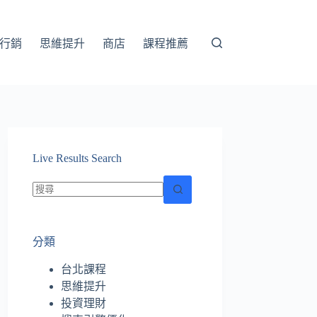
行銷
思維提升
商店
課程推薦
Live Results Search
找
不
分類
到
符
台北課程
合
思維提升
條
投資理財
件