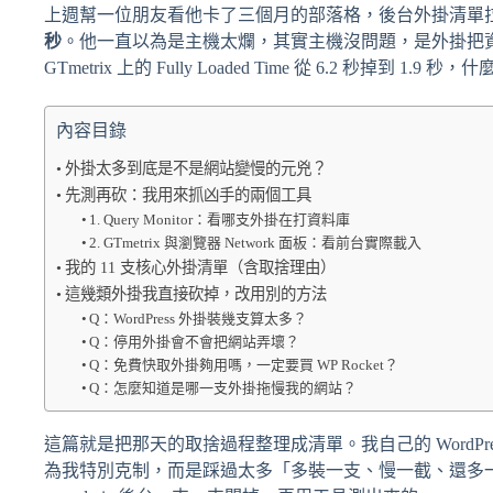
上週幫一位朋友看他卡了三個月的部落格，後台外掛清單
秒
。他一直以為是主機太爛，其實主機沒問題，是外掛把資
GTmetrix 上的 Fully Loaded Time 從 6.2 秒掉到 1.9
內容目錄
外掛太多到底是不是網站變慢的元兇？
先測再砍：我用來抓凶手的兩個工具
1. Query Monitor：看哪支外掛在打資料庫
2. GTmetrix 與瀏覽器 Network 面板：看前台實際載入
我的 11 支核心外掛清單（含取捨理由）
這幾類外掛我直接砍掉，改用別的方法
Q：WordPress 外掛裝幾支算太多？
Q：停用外掛會不會把網站弄壞？
Q：免費快取外掛夠用嗎，一定要買 WP Rocket？
Q：怎麼知道是哪一支外掛拖慢我的網站？
這篇就是把那天的取捨過程整理成清單。我自己的 WordPre
為我特別克制，而是踩過太多「多裝一支、慢一截、還多