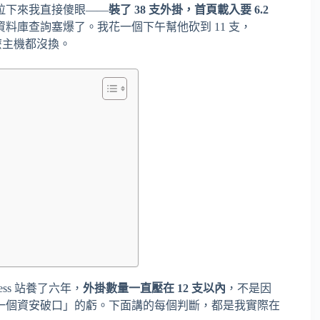
拉下來我直接傻眼——
裝了 38 支外掛，首頁載入要 6.2
料庫查詢塞爆了。我花一個下午幫他砍到 11 支，
 秒，什麼主機都沒換。
ss 站養了六年，
外掛數量一直壓在 12 支以內
，不是因
一個資安破口」的虧。下面講的每個判斷，都是我實際在