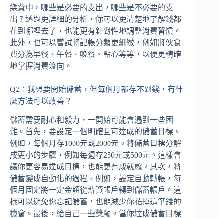
樂費中，哪些是必要的支出，哪些是不必要的支
出？透過更詳細的分析，你可以更清楚地了解錢都
花到哪裡去了，也能更有針對性地調整消費習慣。
此外，也可以嘗試將記帳分類更細緻，例如將伙食
費分為早餐、午餐、晚餐、點心等等，以便更精確
地掌握消費流向。
Q2：我想要開始儲蓄，但每個月都存不到錢，有什
麼方法可以改善？
儲蓄需要耐心和毅力，一開始可能會遇到一些困
難。首先，要設定一個明確且可達成的儲蓄目標。
例如，每個月存1000元或2000元。將儲蓄目標分解
成更小的步驟，例如每週存250元或500元。這樣會
讓你更容易達成目標，也能更有成就感。其次，將
儲蓄變成自動化的過程。例如，設定自動轉帳，每
個月固定將一定金額從薪資帳戶轉到儲蓄帳戶。這
樣可以避免你忘記儲蓄，也能減少你花掉這筆錢的
機會。最後，給自己一些獎勵。當你達成儲蓄目標