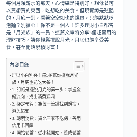
每個月領薪水的那天，心情總是特別好，想像著可
以買想買的東西，吃想吃的美食。但現實總是殘酷
的，月底一到，看著空空如也的錢包，只能默默啃
泡麵？別擔心！你不是一個人！許多理財小白都曾
是「月光族」的一員。這篇文章將分享5個超實用的
理財技巧，讓你輕鬆擺脫月光，月底也能享受美
食，甚至開始累積財富！
內容目錄
理財小白別哭！這5招幫你擺脫月光
族，月底也能吃大餐！
1. 記帳是擺脫月光的第一步：掌握金
錢流向，找出消費漏洞
2. 擬定預算：為每一筆錢找到歸宿，
避免超支
3. 聰明消費：貨比三家不吃虧，善用
信用卡回饋
4. 開始儲蓄：從小錢開始，養成儲蓄