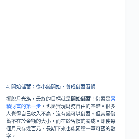
4. 開始儲蓄：從小錢開始，養成儲蓄習慣
擺脫月光族，最終的目標就是
開始儲蓄
！儲蓄是
累
積財富的第一步
，也是實現財務自由的基礎。很多
人覺得自己收入不高，沒有錢可以儲蓄。但其實儲
蓄不在於金額的大小，而在於習慣的養成。即使每
個月只存幾百元，長期下來也能累積一筆可觀的數
字。