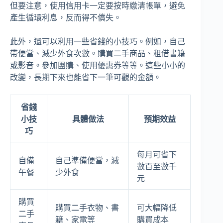
但要注意，使用信用卡一定要按時繳清帳單，避免
產生循環利息，反而得不償失。
此外，還可以利用一些省錢的小技巧。例如，自己
帶便當、減少外食次數。購買二手商品、租借書籍
或影音。參加團購、使用優惠券等等。這些小小的
改變，長期下來也能省下一筆可觀的金額。
省錢
小技
具體做法
預期效益
巧
每月可省下
自備
自己準備便當，減
數百至數千
午餐
少外食
元
購買
購買二手衣物、書
可大幅降低
二手
籍、家電等
購買成本