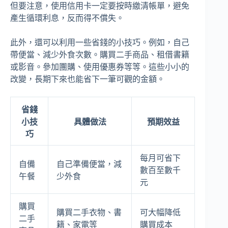
但要注意，使用信用卡一定要按時繳清帳單，避免
產生循環利息，反而得不償失。
此外，還可以利用一些省錢的小技巧。例如，自己
帶便當、減少外食次數。購買二手商品、租借書籍
或影音。參加團購、使用優惠券等等。這些小小的
改變，長期下來也能省下一筆可觀的金額。
省錢
小技
具體做法
預期效益
巧
每月可省下
自備
自己準備便當，減
數百至數千
午餐
少外食
元
購買
購買二手衣物、書
可大幅降低
二手
籍、家電等
購買成本