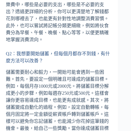
樂費中，哪些是必要的支出，哪些是不必要的支
出？透過更詳細的分析，你可以更清楚地了解錢都
花到哪裡去了，也能更有針對性地調整消費習慣。
此外，也可以嘗試將記帳分類更細緻，例如將伙食
費分為早餐、午餐、晚餐、點心等等，以便更精確
地掌握消費流向。
Q2：我想要開始儲蓄，但每個月都存不到錢，有什
麼方法可以改善？
儲蓄需要耐心和毅力，一開始可能會遇到一些困
難。首先，要設定一個明確且可達成的儲蓄目標。
例如，每個月存1000元或2000元。將儲蓄目標分解
成更小的步驟，例如每週存250元或500元。這樣會
讓你更容易達成目標，也能更有成就感。其次，將
儲蓄變成自動化的過程。例如，設定自動轉帳，每
個月固定將一定金額從薪資帳戶轉到儲蓄帳戶。這
樣可以避免你忘記儲蓄，也能減少你花掉這筆錢的
機會。最後，給自己一些獎勵。當你達成儲蓄目標