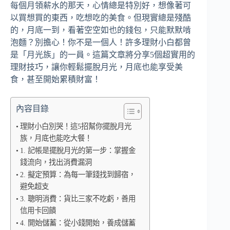
每個月領薪水的那天，心情總是特別好，想像著可
以買想買的東西，吃想吃的美食。但現實總是殘酷
的，月底一到，看著空空如也的錢包，只能默默啃
泡麵？別擔心！你不是一個人！許多理財小白都曾
是「月光族」的一員。這篇文章將分享5個超實用的
理財技巧，讓你輕鬆擺脫月光，月底也能享受美
食，甚至開始累積財富！
內容目錄
理財小白別哭！這5招幫你擺脫月光
族，月底也能吃大餐！
1. 記帳是擺脫月光的第一步：掌握金
錢流向，找出消費漏洞
2. 擬定預算：為每一筆錢找到歸宿，
避免超支
3. 聰明消費：貨比三家不吃虧，善用
信用卡回饋
4. 開始儲蓄：從小錢開始，養成儲蓄