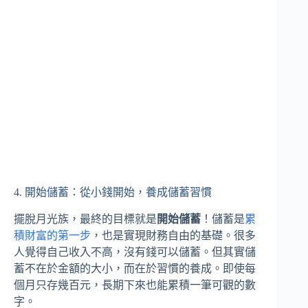
4. 開始儲蓄：從小錢開始，養成儲蓄習慣
擺脫月光族，最終的目標就是
開始儲蓄
！儲蓄是
累
積財富的第一步
，也是實現財務自由的基礎。很多
人覺得自己收入不高，沒有錢可以儲蓄。但其實儲
蓄不在於金額的大小，而在於習慣的養成。即使每
個月只存幾百元，長期下來也能累積一筆可觀的數
字。