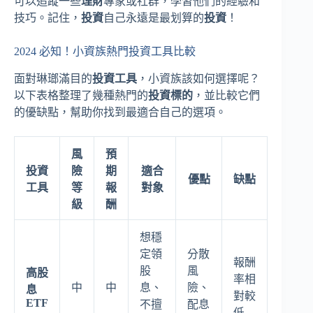
可以追蹤一些
理財
專家或社群，學習他們的經驗和
技巧。記住，
投資
自己永遠是最划算的
投資
！
2024 必知！小資族熱門投資工具比較
面對琳瑯滿目的
投資工具
，小資族該如何選擇呢？
以下表格整理了幾種熱門的
投資標的
，並比較它們
的優缺點，幫助你找到最適合自己的選項。
風
預
投資
險
期
適合
優點
缺點
工具
等
報
對象
級
酬
想穩
定領
分散
報酬
股
風
高股
率相
中
中
息、
險、
息
對較
ETF
不擅
配息
低