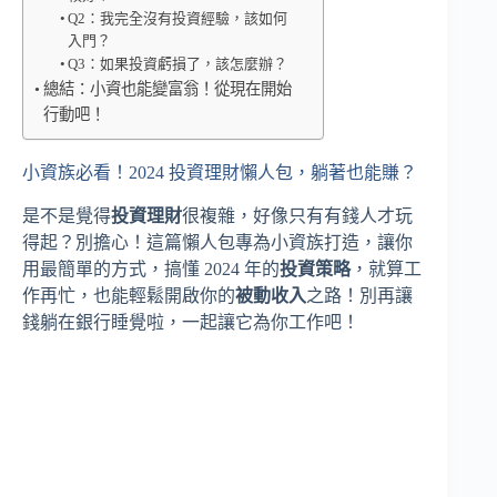
Q2：我完全沒有投資經驗，該如何
入門？
Q3：如果投資虧損了，該怎麼辦？
總結：小資也能變富翁！從現在開始
行動吧！
小資族必看！2024 投資理財懶人包，躺著也能賺？
是不是覺得
投資理財
很複雜，好像只有有錢人才玩
得起？別擔心！這篇懶人包專為小資族打造，讓你
用最簡單的方式，搞懂 2024 年的
投資策略
，就算工
作再忙，也能輕鬆開啟你的
被動收入
之路！別再讓
錢躺在銀行睡覺啦，一起讓它為你工作吧！