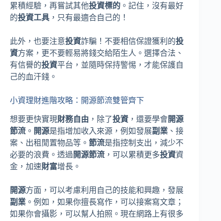
累積經驗，再嘗試其他
投資標的
。記住，沒有最好
的
投資工具
，只有最適合自己的！
此外，也要注意
投資
詐騙！不要相信保證獲利的
投
資
方案，更不要輕易將錢交給陌生人。選擇合法、
有信譽的
投資
平台，並隨時保持警惕，才能保護自
己的血汗錢。
小資理財進階攻略：開源節流雙管齊下
想要更快實現
財務自由
，除了
投資
，還要學會
開源
節流
。
開源
是指增加收入來源，例如發展
副業
、接
案、出租閒置物品等。
節流
是指控制支出，減少不
必要的浪費。透過
開源節流
，可以累積更多
投資
資
金，加速
財富
增長。
開源
方面，可以考慮利用自己的技能和興趣，發展
副業
。例如，如果你擅長寫作，可以接案寫文章；
如果你會攝影，可以幫人拍照。現在網路上有很多