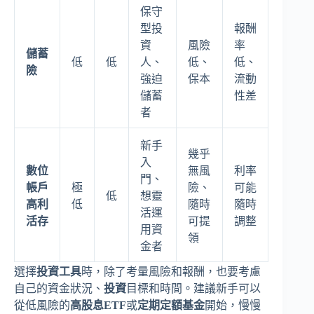
保守
型投
報酬
資
風險
率
儲蓄
低
低
人、
低、
低、
險
強迫
保本
流動
儲蓄
性差
者
新手
幾乎
入
數位
無風
利率
門、
帳戶
極
險、
可能
低
想靈
高利
低
隨時
隨時
活運
活存
可提
調整
用資
領
金者
選擇
投資工具
時，除了考量風險和報酬，也要考慮
自己的資金狀況、
投資
目標和時間。建議新手可以
從低風險的
高股息ETF
或
定期定額基金
開始，慢慢