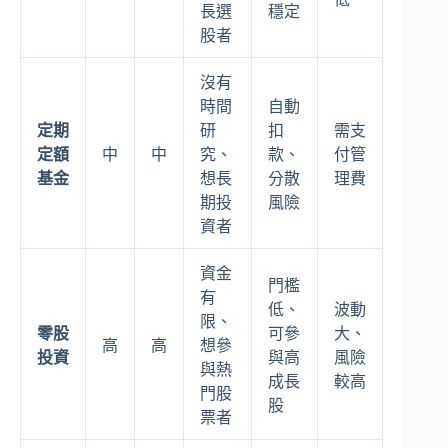
長選
穩定
股者
沒有
時間
自動
定期
研
扣
需支
定額
中
中
究、
款、
付管
基金
想長
分散
理費
期投
風險
資者
資金
門檻
有
低、
波動
限、
零股
可參
大、
高
高
想參
投資
與高
風險
與熱
成長
較高
門股
股
票者