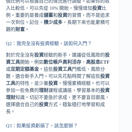
個比例可以根據自己的情況進行調整。如果你的收
入比較低，可以先從 10% 開始，慢慢增加
投資
比
例。重要的是養成
儲蓄
和
投資
的習慣，而不是追求
一次到位。記住，
積少成多
，長期下來也能累積可
觀的
財富
。
Q2：我完全沒有投資經驗，該如何入門？
對於完全沒有
投資
經驗的新手，建議從低風險的
投
資工具
開始，例如
數位帳戶高利活存
、
高股息ETF
或
定期定額基金
。這些
投資工具
門檻低、風險分
散，適合新手入門。可以先花點時間了解這些
投資
工具
的特性，並少量
投資
，慢慢累積經驗。也可以
參加一些免費的
理財
課程或講座，學習基本的
投資
理財
知識。切記不要急於求成，更不要盲目跟風，
選擇適合自己的
投資
方式，穩紮穩打地學習和成
長。
Q3：如果投資虧損了，該怎麼辦？