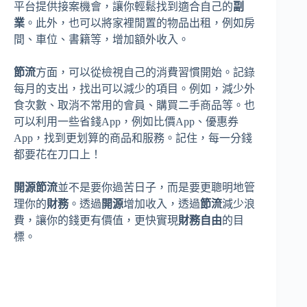
平台提供接案機會，讓你輕鬆找到適合自己的
副
業
。此外，也可以將家裡閒置的物品出租，例如房
間、車位、書籍等，增加額外收入。
節流
方面，可以從檢視自己的消費習慣開始。記錄
每月的支出，找出可以減少的項目。例如，減少外
食次數、取消不常用的會員、購買二手商品等。也
可以利用一些省錢App，例如比價App、優惠券
App，找到更划算的商品和服務。記住，每一分錢
都要花在刀口上！
開源節流
並不是要你過苦日子，而是要更聰明地管
理你的
財務
。透過
開源
增加收入，透過
節流
減少浪
費，讓你的錢更有價值，更快實現
財務自由
的目
標。