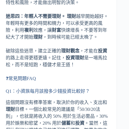
特性和風險，才能做出明智的決策。
迷思四：年輕人不需要理財。
理財
越早開始越好。
年輕時有更多的時間和精力，可以承受更高的風
險，利用
複利
效應，讓
財富
快速增長。不要等到年
紀大了才開始
理財
，到時候可能已經太晚了。
破除這些迷思，建立正確的
理財觀念
，才能在
投資
的路上走得更穩更遠。記住，
投資理財
是一場馬拉
松，而不是短跑，穩健才是王道！
❓常見問題FAQ
Q1：小資族每月該撥多少錢投資比較好？
這個問題沒有標準答案，取決於你的收入、支出和
理財
目標。一個比較常見的建議是「50/30/20法
則」，也就是將收入的 50% 用於生活必需品，30%
用於娛樂和慾望，20% 用於
儲蓄
和
投資
。當然，這