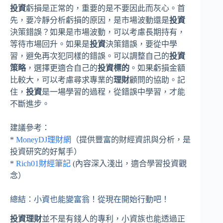
投資
虧損是正常的，重要的是不要因此而灰心。首
先，要冷靜分析虧損的原因，是市場波動還是
投資
決策錯誤？如果是市場波動，可以考慮長期持有，
等待市場回升。如果是
投資
決策錯誤，要從中學
習，避免再次犯同樣的錯誤。可以調整自己的
投資
策略
，選擇更適合自己的
投資標的
。如果虧損金額
比較大，可以考慮尋求專業的
理財
顧問的協助。記
住，
投資
是一場學習的過程，從錯誤中學習，才能
不斷進步。
建議參考：
*
MoneyDJ理財網
（提供豐富的財經資訊與分析，是
投資研究的好幫手）
*
Rich01財經筆記
(內容深入淺出，適合學習投資觀
念）
總結：小資也能變富翁！從現在開始行動吧！
投資理財
並不是有錢人的專利，小資族也能透過正