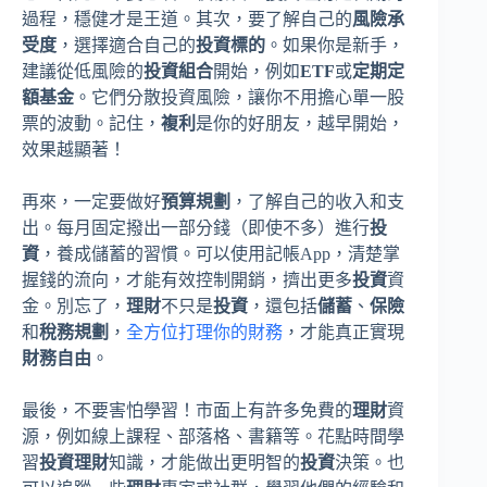
過程，穩健才是王道。其次，要了解自己的
風險承
受度
，選擇適合自己的
投資標的
。如果你是新手，
建議從低風險的
投資組合
開始，例如
ETF
或
定期定
額基金
。它們分散投資風險，讓你不用擔心單一股
票的波動。記住，
複利
是你的好朋友，越早開始，
效果越顯著！
再來，一定要做好
預算規劃
，了解自己的收入和支
出。每月固定撥出一部分錢（即使不多）進行
投
資
，養成儲蓄的習慣。可以使用記帳App，清楚掌
握錢的流向，才能有效控制開銷，擠出更多
投資
資
金。別忘了，
理財
不只是
投資
，還包括
儲蓄
、
保險
和
稅務規劃
，
全方位打理你的財務
，才能真正實現
財務自由
。
最後，不要害怕學習！市面上有許多免費的
理財
資
源，例如線上課程、部落格、書籍等。花點時間學
習
投資理財
知識，才能做出更明智的
投資
決策。也