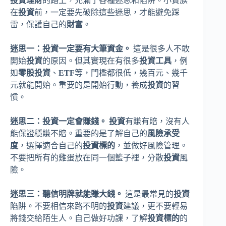
投資理財
的路上，充滿了各種迷思和陷阱。小資族
在
投資
前，一定要先破除這些迷思，才能避免踩
雷，保護自己的
財富
。
迷思一：投資一定要有大筆資金。
這是很多人不敢
開始
投資
的原因。但其實現在有很多
投資工具
，例
如
零股投資
、
ETF
等，門檻都很低，幾百元、幾千
元就能開始。重要的是開始行動，養成
投資
的習
慣。
迷思二：投資一定會賺錢。
投資
有賺有賠，沒有人
能保證穩賺不賠。重要的是了解自己的
風險承受
度
，選擇適合自己的
投資標的
，並做好風險管理。
不要把所有的雞蛋放在同一個籃子裡，分散
投資
風
險。
迷思三：聽信明牌就能賺大錢。
這是最常見的
投資
陷阱。不要相信來路不明的
投資
建議，更不要輕易
將錢交給陌生人。自己做好功課，了解
投資標的
的