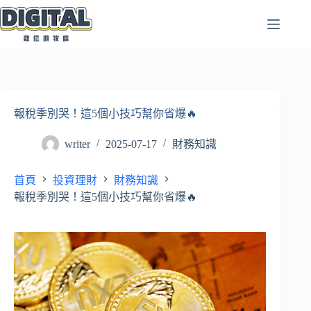
跳
至
主
要
內
容
報稅季別哭！這5個小技巧幫你省爆🔥
writer
2025-07-17
財務知識
首頁
投資理財
財務知識
報稅季別哭！這5個小技巧幫你省爆🔥