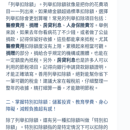
「列舉扣除額」。列舉扣除額就像是把你的花費項
目一一列出來，如果總金額超過標準扣除額，選擇
列舉扣除會更划算喔！常見的列舉扣除項目包括：
醫療費用
、
捐贈
、
房貸利息
、
人身保險費
等。舉例
來說，如果去年你看病花了不少錢，或者做了公益
捐款，記得保留好收據，這些都能拿來抵稅。尤其
醫療費用
扣除額度沒有上限，累積起來相當可觀。
捐贈
的部分，捐給合乎規定的機構或團體，也能在
一定額度內抵稅。另外，
房貸利息
也是許多人可以
利用的節稅項目，記得向銀行申請貸款餘額證明，
才能正確填寫。善用列舉扣除額，絕對能幫你省下
一筆可觀的稅金！建議大家在報稅前，仔細整理一
整年的收據，精打細算一番，才能聰明節稅。
二、掌握特別扣除額：儲蓄投資、教育學費、身心
障礙，減輕負擔超有感！
除了列舉扣除額，還有另一種扣除額叫做「特別扣
除額」。特別扣除額指的是特定情況下可以扣除的