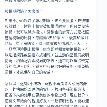
報稅期限過了怎麼辦？
如果不小心錯過了報稅期限，也不要慌張，趕快補
報就對了！逾期申報會被加徵滯納金，但只要盡快
補報，就可以減少損失。滯納金的計算方式是按照
應納稅額的比例，每超過3天加徵1%，最高加徵到
15%。除了滯納金，還可能會被加徵利息。因此，
一旦發現逾期未報稅，應立即補報並繳納稅款。可
以透過網路或臨櫃方式補報，並主動向國稅局說明
情況。積極配合國稅局的調查，通常可以獲得較寬
容的處理。切記，誠實申報是最好的策略，避免逃
漏稅，才能保障自己的權益。
掌握以上這5個小技巧，報稅不再是令人頭痛的難
題。趕快開始整理你的資料，善用各種節稅方法，
把省下來的錢用在更美好的事物上吧！現在就分享
這篇文章給你的親朋好友，一起聰明省稅，開心迎
接美好的生活！想了解更多省錢妙招嗎？歡迎參考