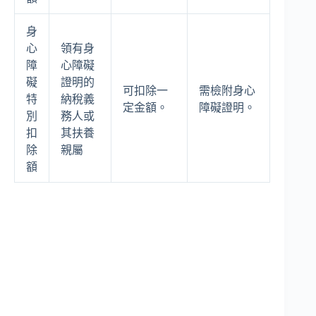
身
心
領有身
障
心障礙
礙
證明的
可扣除一
需檢附身心
特
納稅義
定金額。
障礙證明。
別
務人或
扣
其扶養
除
親屬
額