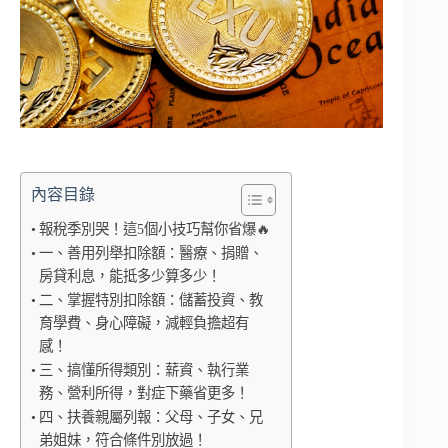
內容目錄
報稅季別哭！這5個小技巧幫你省爆🔥
一、善用列舉扣除額：醫療、捐贈、
房貸利息，能抵多少算多少！
二、掌握特別扣除額：儲蓄投資、教
育學費、身心障礙，減輕負擔超有
感！
三、搞懂所得類別：薪資、執行業
務、營利所得，對症下藥省更多！
四、扶養親屬列報：父母、子女、兄
弟姐妹，符合條件別放過！