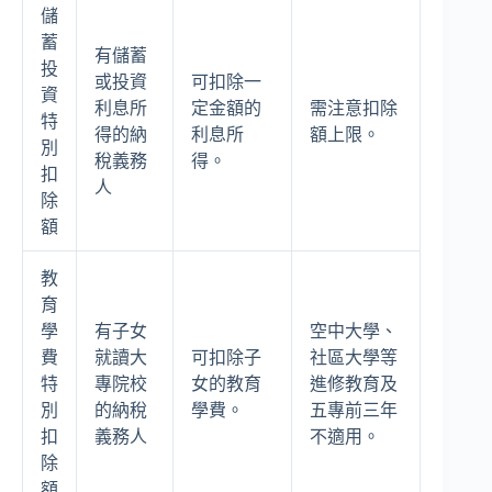
儲
蓄
有儲蓄
投
或投資
可扣除一
資
利息所
定金額的
需注意扣除
特
得的納
利息所
額上限。
別
稅義務
得。
扣
人
除
額
教
育
學
有子女
空中大學、
費
就讀大
可扣除子
社區大學等
特
專院校
女的教育
進修教育及
別
的納稅
學費。
五專前三年
扣
義務人
不適用。
除
額