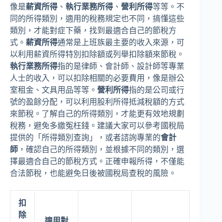
像是
薪資所得
、
執行業務所得
、
營利所得
等等。不
同的所得類別，適用的稅務規定也不同，搞懂這些
類別，才能對症下藥，找到最適合自己的節稅方
式。
薪資所得
通常是上班族最主要的收入來源，可
以利用薪資所得特別扣除額或列舉扣除額來節稅。
執行業務所得
指的是律師、會計師、設計師等專業
人士的收入，可以扣除相關的必要費用，像是辦公
室租金、文具用品等等。
營利所得
指的是公司或行
號的盈餘分配，可以利用股利所得抵減稅額的方式
來節稅。了解自己的所得類別，才能更有效地規劃
稅務，避免多繳冤枉錢。建議大家可以參考國稅局
提供的「所得類別查詢」，或者諮詢專業的
會計
師
，確認自己的所得類別，並根據不同的類別，選
擇最適合自己的節稅方式。正確申報所得，不僅能
合法節稅，也能避免日後被國稅局查稅的風險。
扣
除
適用對