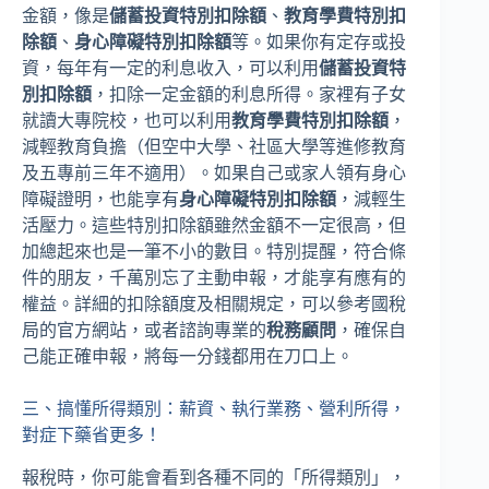
金額，像是
儲蓄投資特別扣除額
、
教育學費特別扣
除額
、
身心障礙特別扣除額
等。如果你有定存或投
資，每年有一定的利息收入，可以利用
儲蓄投資特
別扣除額
，扣除一定金額的利息所得。家裡有子女
就讀大專院校，也可以利用
教育學費特別扣除額
，
減輕教育負擔（但空中大學、社區大學等進修教育
及五專前三年不適用）。如果自己或家人領有身心
障礙證明，也能享有
身心障礙特別扣除額
，減輕生
活壓力。這些特別扣除額雖然金額不一定很高，但
加總起來也是一筆不小的數目。特別提醒，符合條
件的朋友，千萬別忘了主動申報，才能享有應有的
權益。詳細的扣除額度及相關規定，可以參考國稅
局的官方網站，或者諮詢專業的
稅務顧問
，確保自
己能正確申報，將每一分錢都用在刀口上。
三、搞懂所得類別：薪資、執行業務、營利所得，
對症下藥省更多！
報稅時，你可能會看到各種不同的「所得類別」，