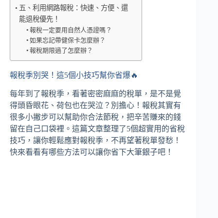
五、利用網路報稅：快速、方便、還
能退稅優先！
報稅一定要用自然人憑證嗎？
如果忘記帶健保卡怎麼辦？
報稅期限過了怎麼辦？
報稅季別哭！這5個小技巧幫你省爆🔥
每年到了報稅季，看著密密麻麻的稅單，是不是覺
得頭昏眼花、荷包也在哭泣？別擔心！報稅其實有
很多小撇步可以幫助你合法節稅，把辛苦賺來的錢
留在自己口袋裡。這篇文章整理了5個超實用的省稅
技巧，讓你輕鬆應對報稅季，不再望著稅單發愁！
快來看看有哪些方法可以讓你省下大筆銀子吧！