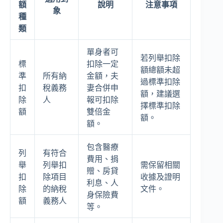
額
說明
注意事項
象
種
類
單身者可
若列舉扣除
標
扣除一定
額總額未超
準
所有納
金額，夫
過標準扣除
扣
稅義務
妻合併申
額，建議選
除
人
報可扣除
擇標準扣除
額
雙倍金
額。
額。
包含醫療
列
有符合
費用、捐
舉
列舉扣
需保留相關
贈、房貸
扣
除項目
收據及證明
利息、人
除
的納稅
文件。
身保險費
額
義務人
等。