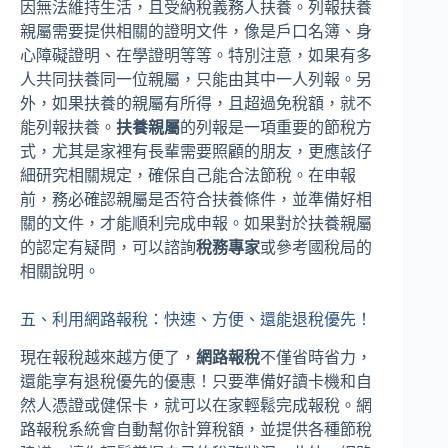
因無法維持生活，且受納稅義務人扶養。列報扶養
親屬需要提供相關的證明文件，像是戶口名簿、身
心障礙證明、在學證明等等。特別注意，如果有多
人共同扶養同一位親屬，只能由其中一人列報。另
外，如果扶養的親屬有所得，且超過免稅額，就不
能列報扶養。
扶養親屬
的列報是一項重要的節稅方
式，尤其是家裡有長輩需要照顧的朋友，更應該仔
細研究相關規定，確保自己能合法節稅。在申報
前，務必確認親屬是否符合扶養條件，並準備好相
關的文件，才能順利完成申報。如果對於扶養親屬
的認定有疑問，可以諮詢
稅務專家
或參考國稅局的
相關說明。
五、利用網路報稅：快速、方便、還能退稅優先！
現在報稅越來越方便了，
網路報稅
不僅省時省力，
還能享有退稅優先的優惠！只要準備好讀卡機和自
然人憑證或健保卡，就可以在家輕鬆完成報稅。網
路報稅系統會自動幫你計算稅額，並提供各種節稅