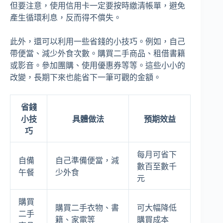
但要注意，使用信用卡一定要按時繳清帳單，避免
產生循環利息，反而得不償失。
此外，還可以利用一些省錢的小技巧。例如，自己
帶便當、減少外食次數。購買二手商品、租借書籍
或影音。參加團購、使用優惠券等等。這些小小的
改變，長期下來也能省下一筆可觀的金額。
省錢
小技
具體做法
預期效益
巧
每月可省下
自備
自己準備便當，減
數百至數千
午餐
少外食
元
購買
購買二手衣物、書
可大幅降低
二手
籍、家電等
購買成本