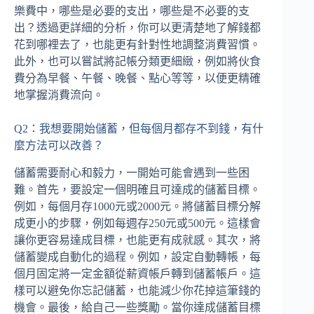
樂費中，哪些是必要的支出，哪些是不必要的支
出？透過更詳細的分析，你可以更清楚地了解錢都
花到哪裡去了，也能更有針對性地調整消費習慣。
此外，也可以嘗試將記帳分類更細緻，例如將伙食
費分為早餐、午餐、晚餐、點心等等，以便更精確
地掌握消費流向。
Q2：我想要開始儲蓄，但每個月都存不到錢，有什
麼方法可以改善？
儲蓄需要耐心和毅力，一開始可能會遇到一些困
難。首先，要設定一個明確且可達成的儲蓄目標。
例如，每個月存1000元或2000元。將儲蓄目標分解
成更小的步驟，例如每週存250元或500元。這樣會
讓你更容易達成目標，也能更有成就感。其次，將
儲蓄變成自動化的過程。例如，設定自動轉帳，每
個月固定將一定金額從薪資帳戶轉到儲蓄帳戶。這
樣可以避免你忘記儲蓄，也能減少你花掉這筆錢的
機會。最後，給自己一些獎勵。當你達成儲蓄目標