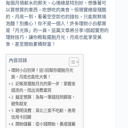
每個月領薪水的那天，心情總是特別好，想像著可
以買想買的東西，吃想吃的美食。但現實總是殘酷
的，月底一到，看著空空如也的錢包，只能默默啃
泡麵？別擔心！你不是一個人！許多理財小白都曾
是「月光族」的一員。這篇文章將分享5個超實用的
理財技巧，讓你輕鬆擺脫月光，月底也能享受美
食，甚至開始累積財富！
內容目錄
理財小白別哭！這5招幫你擺脫月光
族，月底也能吃大餐！
1. 記帳是擺脫月光的第一步：掌握金
錢流向，找出消費漏洞
2. 擬定預算：為每一筆錢找到歸宿，
避免超支
3. 聰明消費：貨比三家不吃虧，善用
信用卡回饋
4. 開始儲蓄：從小錢開始，養成儲蓄