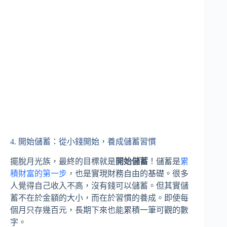
4. 開始儲蓄：從小錢開始，養成儲蓄習慣
擺脫月光族，最終的目標就是
開始儲蓄
！儲蓄是
累
積財富的第一步
，也是實現財務自由的基礎。很多
人覺得自己收入不高，沒有錢可以儲蓄。但其實儲
蓄不在於金額的大小，而在於習慣的養成。即使每
個月只存幾百元，長期下來也能累積一筆可觀的數
字。