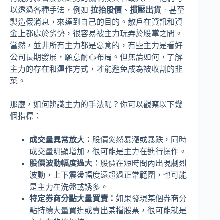
以透過各種手法，例如
拉抬股價
、
摜壓出貨
，甚至
製造假消息，來達到自己的目的。散戶在資訊和資
金上都處於劣勢，很容易被主力玩弄於股掌之間。
當然，並非所有主力都是惡意的，有些主力是看好
公司長期發展，願意耐心布局。但無論如何，了解
主力的存在和運作方式，才能避免成為被收割的韭
菜。
那麼，如何辨識主力的手法呢？你可以觀察以下幾
個指標：
成交量異常放大：
股價突然暴漲或暴跌，同時
成交量明顯增加，很可能是主力在進行操作。
股價波動幅度過大：
股價在短時間內出現劇烈
波動，上下震盪幅度遠超過正常範圍，也可能
是主力在洗盤或誘多。
特定券商分點大量買賣：
如果發現某個券商分
點持續大量買進或賣出某檔股票，很可能就是