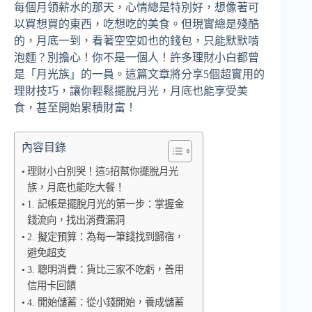
每個月領薪水的那天，心情總是特別好，想像著可
以買想買的東西，吃想吃的美食。但現實總是殘酷
的，月底一到，看著空空如也的錢包，只能默默啃
泡麵？別擔心！你不是一個人！許多理財小白都曾
是「月光族」的一員。這篇文章將分享5個超實用的
理財技巧，讓你輕鬆擺脫月光，月底也能享受美
食，甚至開始累積財富！
內容目錄
理財小白別哭！這5招幫你擺脫月光
族，月底也能吃大餐！
1. 記帳是擺脫月光的第一步：掌握金
錢流向，找出消費漏洞
2. 擬定預算：為每一筆錢找到歸宿，
避免超支
3. 聰明消費：貨比三家不吃虧，善用
信用卡回饋
4. 開始儲蓄：從小錢開始，養成儲蓄