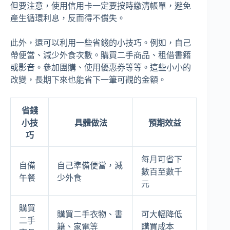
但要注意，使用信用卡一定要按時繳清帳單，避免
產生循環利息，反而得不償失。
此外，還可以利用一些省錢的小技巧。例如，自己
帶便當、減少外食次數。購買二手商品、租借書籍
或影音。參加團購、使用優惠券等等。這些小小的
改變，長期下來也能省下一筆可觀的金額。
省錢
小技
具體做法
預期效益
巧
每月可省下
自備
自己準備便當，減
數百至數千
午餐
少外食
元
購買
購買二手衣物、書
可大幅降低
二手
籍、家電等
購買成本