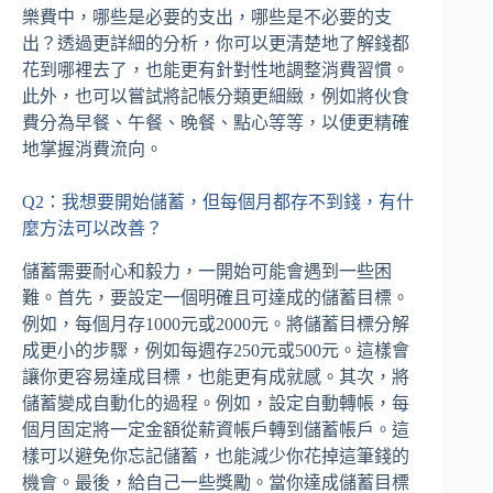
樂費中，哪些是必要的支出，哪些是不必要的支
出？透過更詳細的分析，你可以更清楚地了解錢都
花到哪裡去了，也能更有針對性地調整消費習慣。
此外，也可以嘗試將記帳分類更細緻，例如將伙食
費分為早餐、午餐、晚餐、點心等等，以便更精確
地掌握消費流向。
Q2：我想要開始儲蓄，但每個月都存不到錢，有什
麼方法可以改善？
儲蓄需要耐心和毅力，一開始可能會遇到一些困
難。首先，要設定一個明確且可達成的儲蓄目標。
例如，每個月存1000元或2000元。將儲蓄目標分解
成更小的步驟，例如每週存250元或500元。這樣會
讓你更容易達成目標，也能更有成就感。其次，將
儲蓄變成自動化的過程。例如，設定自動轉帳，每
個月固定將一定金額從薪資帳戶轉到儲蓄帳戶。這
樣可以避免你忘記儲蓄，也能減少你花掉這筆錢的
機會。最後，給自己一些獎勵。當你達成儲蓄目標