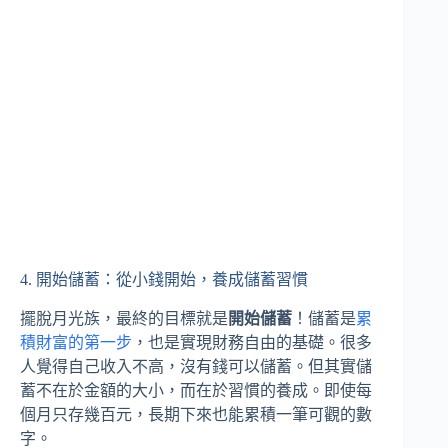
4. 開始儲蓄：從小錢開始，養成儲蓄習慣
擺脫月光族，最終的目標就是
開始儲蓄
！儲蓄是
累
積財富的第一步
，也是實現財務自由的基礎。很多
人覺得自己收入不高，沒有錢可以儲蓄。但其實儲
蓄不在於金額的大小，而在於習慣的養成。即使每
個月只存幾百元，長期下來也能累積一筆可觀的數
字。