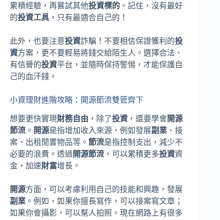
累積經驗，再嘗試其他
投資標的
。記住，沒有最好
的
投資工具
，只有最適合自己的！
此外，也要注意
投資
詐騙！不要相信保證獲利的
投
資
方案，更不要輕易將錢交給陌生人。選擇合法、
有信譽的
投資
平台，並隨時保持警惕，才能保護自
己的血汗錢。
小資理財進階攻略：開源節流雙管齊下
想要更快實現
財務自由
，除了
投資
，還要學會
開源
節流
。
開源
是指增加收入來源，例如發展
副業
、接
案、出租閒置物品等。
節流
是指控制支出，減少不
必要的浪費。透過
開源節流
，可以累積更多
投資
資
金，加速
財富
增長。
開源
方面，可以考慮利用自己的技能和興趣，發展
副業
。例如，如果你擅長寫作，可以接案寫文章；
如果你會攝影，可以幫人拍照。現在網路上有很多