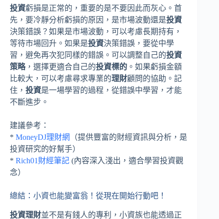
投資
虧損是正常的，重要的是不要因此而灰心。首
先，要冷靜分析虧損的原因，是市場波動還是
投資
決策錯誤？如果是市場波動，可以考慮長期持有，
等待市場回升。如果是
投資
決策錯誤，要從中學
習，避免再次犯同樣的錯誤。可以調整自己的
投資
策略
，選擇更適合自己的
投資標的
。如果虧損金額
比較大，可以考慮尋求專業的
理財
顧問的協助。記
住，
投資
是一場學習的過程，從錯誤中學習，才能
不斷進步。
建議參考：
*
MoneyDJ理財網
（提供豐富的財經資訊與分析，是
投資研究的好幫手）
*
Rich01財經筆記
(內容深入淺出，適合學習投資觀
念）
總結：小資也能變富翁！從現在開始行動吧！
投資理財
並不是有錢人的專利，小資族也能透過正