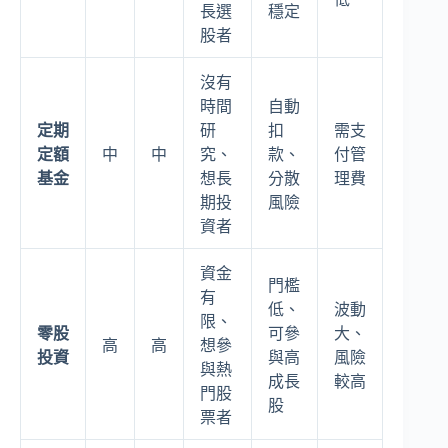
長選
穩定
股者
沒有
時間
自動
定期
研
扣
需支
定額
中
中
究、
款、
付管
基金
想長
分散
理費
期投
風險
資者
資金
門檻
有
低、
波動
限、
零股
可參
大、
高
高
想參
投資
與高
風險
與熱
成長
較高
門股
股
票者