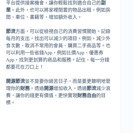
平台提供接案機會，讓你輕鬆找到適合自己的
副
業
。此外，也可以將家裡閒置的物品出租，例如房
間、車位、書籍等，增加額外收入。
節流
方面，可以從檢視自己的消費習慣開始。記錄
每月的支出，找出可以減少的項目。例如，減少外
食次數、取消不常用的會員、購買二手商品等。也
可以利用一些省錢App，例如比價App、優惠券
App，找到更划算的商品和服務。記住，每一分錢
都要花在刀口上！
開源節流
並不是要你過苦日子，而是要更聰明地管
理你的
財務
。透過
開源
增加收入，透過
節流
減少浪
費，讓你的錢更有價值，更快實現
財務自由
的目
標。