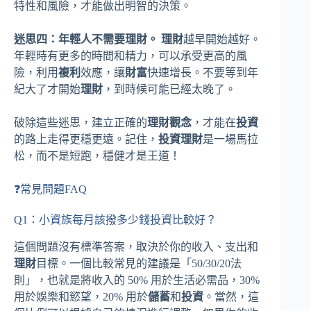
特性和風險，才能做出明智的決策。
迷思四：年輕人不需要理財。
理財
越早開始越好。
年輕時有更多的時間和精力，可以承受更高的風
險，利用
複利
效應，讓
財富
快速增長。不要等到年
紀大了才開始
理財
，到時候可能已經太晚了。
破除這些迷思，建立正確的
理財觀念
，才能在
投資
的路上走得更穩更遠。記住，
投資理財
是一場馬拉
松，而不是短跑，穩健才是王道！
❓常見問題FAQ
Q1：小資族每月該撥多少錢投資比較好？
這個問題沒有標準答案，取決於你的收入、支出和
理財
目標。一個比較常見的建議是「50/30/20法
則」，也就是將收入的 50% 用於生活必需品，30%
用於娛樂和慾望，20% 用於
儲蓄
和
投資
。當然，這