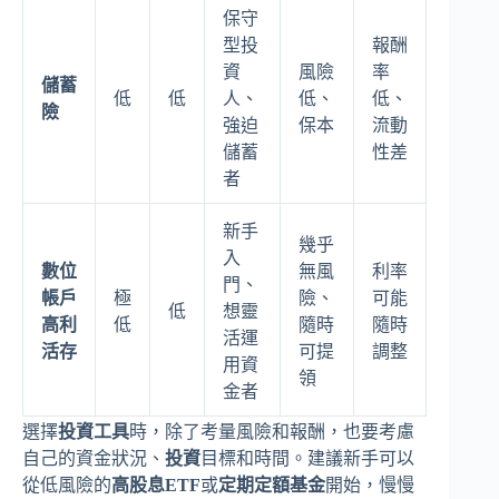
保守
型投
報酬
資
風險
率
儲蓄
低
低
人、
低、
低、
險
強迫
保本
流動
儲蓄
性差
者
新手
幾乎
入
數位
無風
利率
門、
帳戶
極
險、
可能
低
想靈
高利
低
隨時
隨時
活運
活存
可提
調整
用資
領
金者
選擇
投資工具
時，除了考量風險和報酬，也要考慮
自己的資金狀況、
投資
目標和時間。建議新手可以
從低風險的
高股息ETF
或
定期定額基金
開始，慢慢