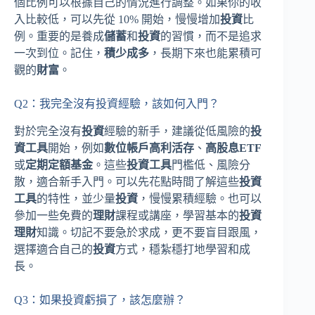
個比例可以根據自己的情況進行調整。如果你的收
入比較低，可以先從 10% 開始，慢慢增加
投資
比
例。重要的是養成
儲蓄
和
投資
的習慣，而不是追求
一次到位。記住，
積少成多
，長期下來也能累積可
觀的
財富
。
Q2：我完全沒有投資經驗，該如何入門？
對於完全沒有
投資
經驗的新手，建議從低風險的
投
資工具
開始，例如
數位帳戶高利活存
、
高股息ETF
或
定期定額基金
。這些
投資工具
門檻低、風險分
散，適合新手入門。可以先花點時間了解這些
投資
工具
的特性，並少量
投資
，慢慢累積經驗。也可以
參加一些免費的
理財
課程或講座，學習基本的
投資
理財
知識。切記不要急於求成，更不要盲目跟風，
選擇適合自己的
投資
方式，穩紮穩打地學習和成
長。
Q3：如果投資虧損了，該怎麼辦？