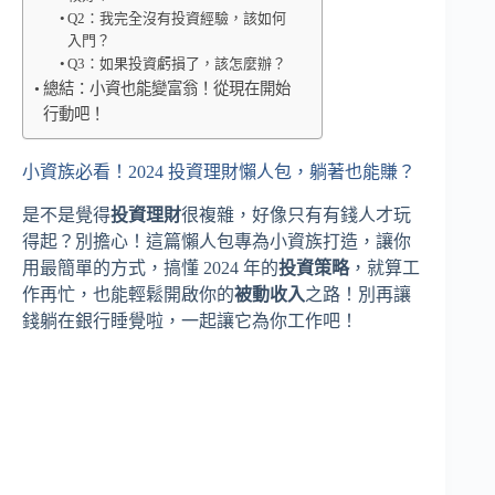
Q2：我完全沒有投資經驗，該如何
入門？
Q3：如果投資虧損了，該怎麼辦？
總結：小資也能變富翁！從現在開始
行動吧！
小資族必看！2024 投資理財懶人包，躺著也能賺？
是不是覺得
投資理財
很複雜，好像只有有錢人才玩
得起？別擔心！這篇懶人包專為小資族打造，讓你
用最簡單的方式，搞懂 2024 年的
投資策略
，就算工
作再忙，也能輕鬆開啟你的
被動收入
之路！別再讓
錢躺在銀行睡覺啦，一起讓它為你工作吧！