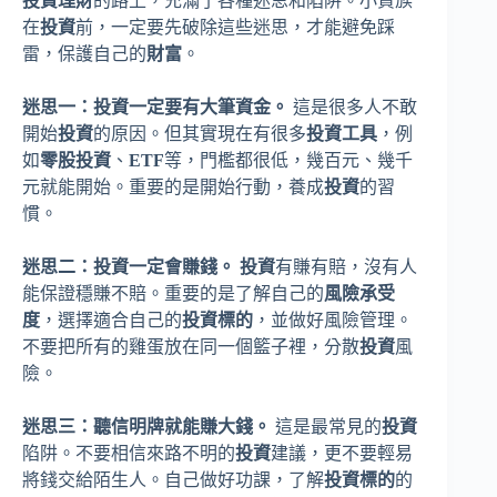
投資理財
的路上，充滿了各種迷思和陷阱。小資族
在
投資
前，一定要先破除這些迷思，才能避免踩
雷，保護自己的
財富
。
迷思一：投資一定要有大筆資金。
這是很多人不敢
開始
投資
的原因。但其實現在有很多
投資工具
，例
如
零股投資
、
ETF
等，門檻都很低，幾百元、幾千
元就能開始。重要的是開始行動，養成
投資
的習
慣。
迷思二：投資一定會賺錢。
投資
有賺有賠，沒有人
能保證穩賺不賠。重要的是了解自己的
風險承受
度
，選擇適合自己的
投資標的
，並做好風險管理。
不要把所有的雞蛋放在同一個籃子裡，分散
投資
風
險。
迷思三：聽信明牌就能賺大錢。
這是最常見的
投資
陷阱。不要相信來路不明的
投資
建議，更不要輕易
將錢交給陌生人。自己做好功課，了解
投資標的
的