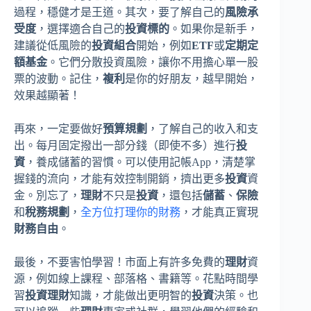
過程，穩健才是王道。其次，要了解自己的
風險承
受度
，選擇適合自己的
投資標的
。如果你是新手，
建議從低風險的
投資組合
開始，例如
ETF
或
定期定
額基金
。它們分散投資風險，讓你不用擔心單一股
票的波動。記住，
複利
是你的好朋友，越早開始，
效果越顯著！
再來，一定要做好
預算規劃
，了解自己的收入和支
出。每月固定撥出一部分錢（即使不多）進行
投
資
，養成儲蓄的習慣。可以使用記帳App，清楚掌
握錢的流向，才能有效控制開銷，擠出更多
投資
資
金。別忘了，
理財
不只是
投資
，還包括
儲蓄
、
保險
和
稅務規劃
，
全方位打理你的財務
，才能真正實現
財務自由
。
最後，不要害怕學習！市面上有許多免費的
理財
資
源，例如線上課程、部落格、書籍等。花點時間學
習
投資理財
知識，才能做出更明智的
投資
決策。也