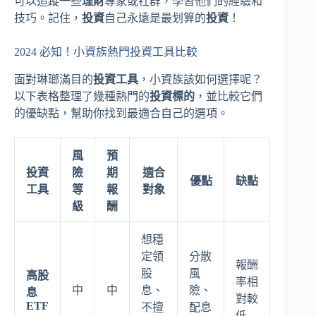
可以追蹤一些
理財
專家或社群，學習他們的經驗和
技巧。記住，
投資
自己永遠是最划算的
投資
！
2024 必知！小資族熱門投資工具比較
面對琳瑯滿目的
投資工具
，小資族該如何選擇呢？
以下表格整理了幾種熱門的
投資標的
，並比較它們
的優缺點，幫助你找到最適合自己的選項。
風
預
投資
險
期
適合
優點
缺點
工具
等
報
對象
級
酬
想穩
定領
分散
報酬
股
風
高股
率相
中
中
息、
險、
息
對較
ETF
不擅
配息
低