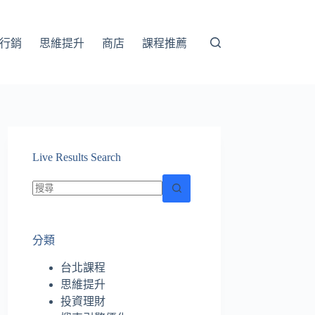
行銷
思維提升
商店
課程推薦
Live Results Search
找
不
分類
到
符
台北課程
合
思維提升
條
投資理財
件