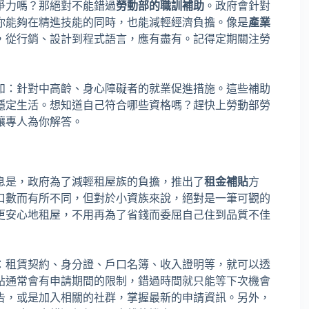
爭力嗎？那絕對不能錯過
勞動部的職訓補助
。政府會針對
你能夠在精進技能的同時，也能減輕經濟負擔。像是
產業
，從行銷、設計到程式語言，應有盡有。記得定期關注勞
如：針對中高齡、身心障礙者的就業促進措施。這些補助
穩定生活。想知道自己符合哪些資格嗎？趕快上勞動部勞
讓專人為你解答。
息是，政府為了減輕租屋族的負擔，推出了
租金補貼
方
口數而有所不同，但對於小資族來說，絕對是一筆可觀的
更安心地租屋，不用再為了省錢而委屈自己住到品質不佳
：租賃契約、身分證、戶口名簿、收入證明等，就可以透
貼通常會有申請期間的限制，錯過時間就只能等下次機會
告，或是加入相關的社群，掌握最新的申請資訊。另外，