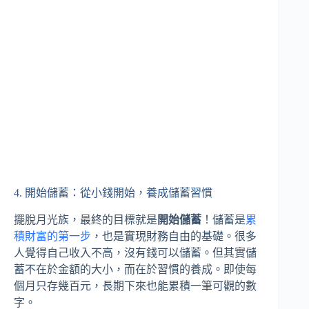
4. 開始儲蓄：從小錢開始，養成儲蓄習慣
擺脫月光族，最終的目標就是
開始儲蓄
！儲蓄是
累
積財富的第一步
，也是實現財務自由的基礎。很多
人覺得自己收入不高，沒有錢可以儲蓄。但其實儲
蓄不在於金額的大小，而在於習慣的養成。即使每
個月只存幾百元，長期下來也能累積一筆可觀的數
字。