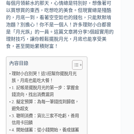
每個月領薪水的那天，心情總是特別好，想像著可
以買想買的東西，吃想吃的美食。但現實總是殘酷
的，月底一到，看著空空如也的錢包，只能默默啃
泡麵？別擔心！你不是一個人！許多理財小白都曾
是「月光族」的一員。這篇文章將分享5個超實用的
理財技巧，讓你輕鬆擺脫月光，月底也能享受美
食，甚至開始累積財富！
內容目錄
理財小白別哭！這5招幫你擺脫月光
族，月底也能吃大餐！
1. 記帳是擺脫月光的第一步：掌握金
錢流向，找出消費漏洞
2. 擬定預算：為每一筆錢找到歸宿，
避免超支
3. 聰明消費：貨比三家不吃虧，善用
信用卡回饋
4. 開始儲蓄：從小錢開始，養成儲蓄