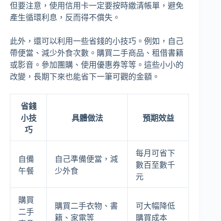
但要注意，使用信用卡一定要按時繳清帳單，避免
產生循環利息，反而得不償失。
此外，還可以利用一些省錢的小技巧。例如，自己
帶便當、減少外食次數。購買二手商品、租借書籍
或影音。參加團購、使用優惠券等等。這些小小的
改變，長期下來也能省下一筆可觀的金額。
省錢
小技
具體做法
預期效益
巧
每月可省下
自備
自己準備便當，減
數百至數千
午餐
少外食
元
購買
購買二手衣物、書
可大幅降低
二手
籍、家電等
購買成本