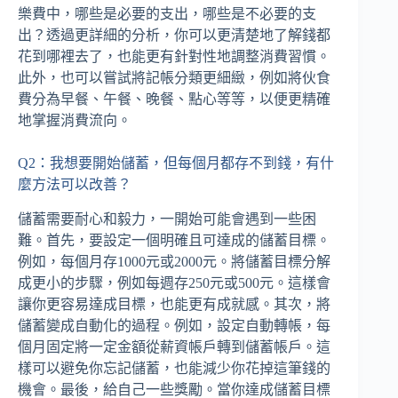
樂費中，哪些是必要的支出，哪些是不必要的支
出？透過更詳細的分析，你可以更清楚地了解錢都
花到哪裡去了，也能更有針對性地調整消費習慣。
此外，也可以嘗試將記帳分類更細緻，例如將伙食
費分為早餐、午餐、晚餐、點心等等，以便更精確
地掌握消費流向。
Q2：我想要開始儲蓄，但每個月都存不到錢，有什
麼方法可以改善？
儲蓄需要耐心和毅力，一開始可能會遇到一些困
難。首先，要設定一個明確且可達成的儲蓄目標。
例如，每個月存1000元或2000元。將儲蓄目標分解
成更小的步驟，例如每週存250元或500元。這樣會
讓你更容易達成目標，也能更有成就感。其次，將
儲蓄變成自動化的過程。例如，設定自動轉帳，每
個月固定將一定金額從薪資帳戶轉到儲蓄帳戶。這
樣可以避免你忘記儲蓄，也能減少你花掉這筆錢的
機會。最後，給自己一些獎勵。當你達成儲蓄目標