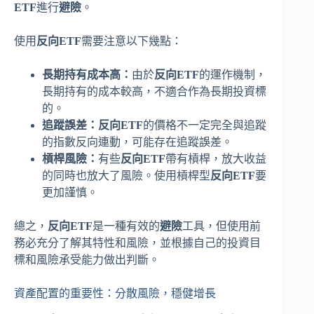
ETF
進行
避險
。
使用
反向ETF
需要注意以下幾點：
長期持有成本高：
由於
反向ETF
的運作機制，
長期持有的成本較高，不適合作為長期投資標
的。
追蹤誤差：
反向ETF
的價格不一定完全與追蹤
的指數反向連動，可能存在追蹤誤差。
槓桿風險：
有些
反向ETF
帶有槓桿，放大收益
的同時也放大了風險。使用槓桿型
反向ETF
要
更加謹慎。
總之，
反向ETF
是一種有效的
避險
工具，但使用前
務必充分了解其特性和風險，並根據自己的投資目
標和風險承受能力做出判斷。
資產配置的重要性：分散風險，穩健增長