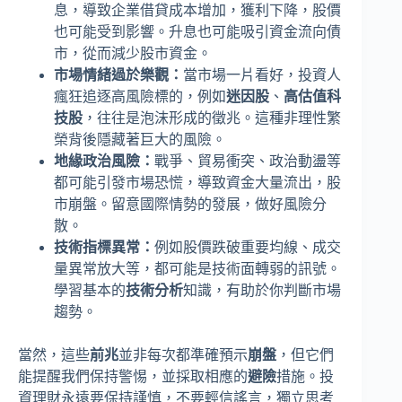
息，導致企業借貸成本增加，獲利下降，股價
也可能受到影響。升息也可能吸引資金流向債
市，從而減少股市資金。
市場情緒過於樂觀：
當市場一片看好，投資人
瘋狂追逐高風險標的，例如
迷因股
、
高估值科
技股
，往往是泡沫形成的徵兆。這種非理性繁
榮背後隱藏著巨大的風險。
地緣政治風險：
戰爭、貿易衝突、政治動盪等
都可能引發市場恐慌，導致資金大量流出，股
市崩盤。留意國際情勢的發展，做好風險分
散。
技術指標異常：
例如股價跌破重要均線、成交
量異常放大等，都可能是技術面轉弱的訊號。
學習基本的
技術分析
知識，有助於你判斷市場
趨勢。
當然，這些
前兆
並非每次都準確預示
崩盤
，但它們
能提醒我們保持警惕，並採取相應的
避險
措施。投
資理財永遠要保持謹慎，不要輕信謠言，獨立思考