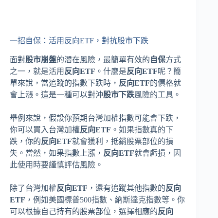
一招自保：活用反向ETF，對抗股市下跌
面對
股市崩盤
的潛在風險，最簡單有效的
自保
方式
之一，就是活用
反向ETF
。什麼是
反向ETF
呢？簡
單來說，當追蹤的指數下跌時，
反向ETF
的價格就
會上漲。這是一種可以對沖
股市下跌
風險的工具。
舉例來說，假設你預期台灣加權指數可能會下跌，
你可以買入台灣加權
反向ETF
。如果指數真的下
跌，你的
反向ETF
就會獲利，抵銷股票部位的損
失。當然，如果指數上漲，
反向ETF
就會虧損，因
此使用時要謹慎評估風險。
除了台灣加權
反向ETF
，還有追蹤其他指數的
反向
ETF
，例如美國標普500指數、納斯達克指數等。你
可以根據自己持有的股票部位，選擇相應的
反向