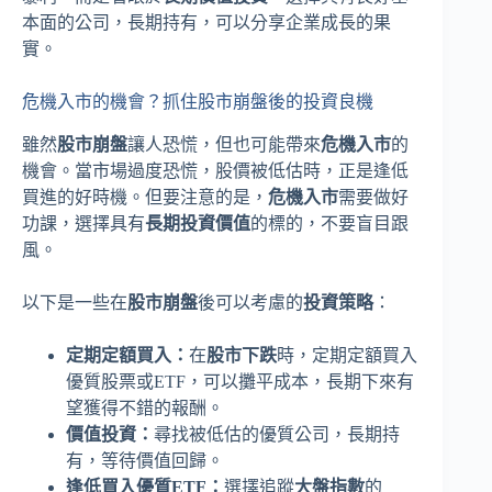
本面的公司，長期持有，可以分享企業成長的果
實。
危機入市的機會？抓住股市崩盤後的投資良機
雖然
股市崩盤
讓人恐慌，但也可能帶來
危機入市
的
機會。當市場過度恐慌，股價被低估時，正是逢低
買進的好時機。但要注意的是，
危機入市
需要做好
功課，選擇具有
長期投資價值
的標的，不要盲目跟
風。
以下是一些在
股市崩盤
後可以考慮的
投資策略
：
定期定額買入：
在
股市下跌
時，定期定額買入
優質股票或ETF，可以攤平成本，長期下來有
望獲得不錯的報酬。
價值投資：
尋找被低估的優質公司，長期持
有，等待價值回歸。
逢低買入優質ETF：
選擇追蹤
大盤指數
的