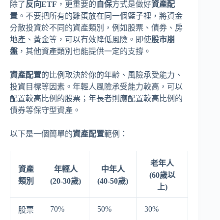
除了
反向ETF
，更重要的
自保
方式是做好
資產配
置
。不要把所有的雞蛋放在同一個籃子裡，將資金
分散投資於不同的資產類別，例如股票、債券、房
地產、黃金等，可以有效降低風險。即使
股市崩
盤
，其他資產類別也能提供一定的支撐。
資產配置
的比例取決於你的年齡、風險承受能力、
投資目標等因素。年輕人風險承受能力較高，可以
配置較高比例的股票；年長者則應配置較高比例的
債券等保守型資產。
以下是一個簡單的
資產配置
範例：
老年人
資產
年輕人
中年人
(60歲以
類別
(20-30歲)
(40-50歲)
上)
70%
50%
30%
股票