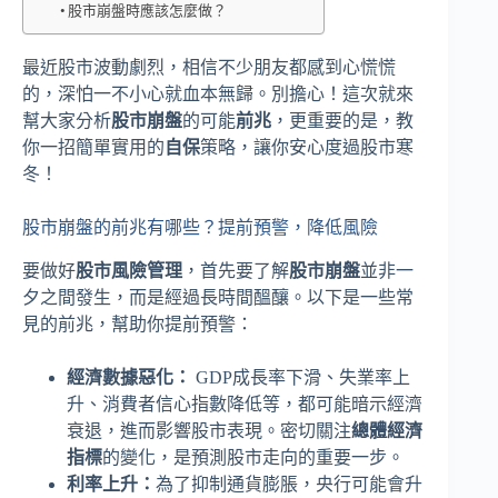
股市崩盤時應該怎麼做？
最近股市波動劇烈，相信不少朋友都感到心慌慌
的，深怕一不小心就血本無歸。別擔心！這次就來
幫大家分析
股市崩盤
的可能
前兆
，更重要的是，教
你一招簡單實用的
自保
策略，讓你安心度過股市寒
冬！
股市崩盤的前兆有哪些？提前預警，降低風險
要做好
股市風險管理
，首先要了解
股市崩盤
並非一
夕之間發生，而是經過長時間醞釀。以下是一些常
見的前兆，幫助你提前預警：
經濟數據惡化：
GDP成長率下滑、失業率上
升、消費者信心指數降低等，都可能暗示經濟
衰退，進而影響股市表現。密切關注
總體經濟
指標
的變化，是預測股市走向的重要一步。
利率上升：
為了抑制通貨膨脹，央行可能會升