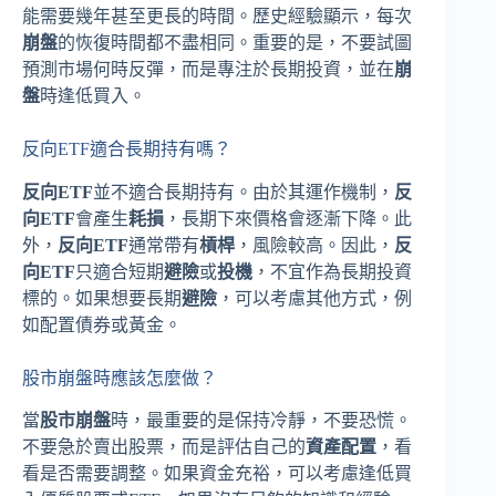
能需要幾年甚至更長的時間。歷史經驗顯示，每次
崩盤
的恢復時間都不盡相同。重要的是，不要試圖
預測市場何時反彈，而是專注於長期投資，並在
崩
盤
時逢低買入。
反向ETF適合長期持有嗎？
反向ETF
並不適合長期持有。由於其運作機制，
反
向ETF
會產生
耗損
，長期下來價格會逐漸下降。此
外，
反向ETF
通常帶有
槓桿
，風險較高。因此，
反
向ETF
只適合短期
避險
或
投機
，不宜作為長期投資
標的。如果想要長期
避險
，可以考慮其他方式，例
如配置債券或黃金。
股市崩盤時應該怎麼做？
當
股市崩盤
時，最重要的是保持冷靜，不要恐慌。
不要急於賣出股票，而是評估自己的
資產配置
，看
看是否需要調整。如果資金充裕，可以考慮逢低買