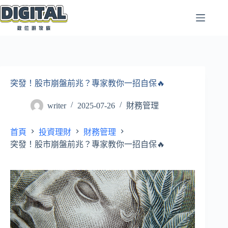
跳
至
主
要
內
容
突發！股市崩盤前兆？專家教你一招自保🔥
writer
2025-07-26
財務管理
首頁
投資理財
財務管理
突發！股市崩盤前兆？專家教你一招自保🔥