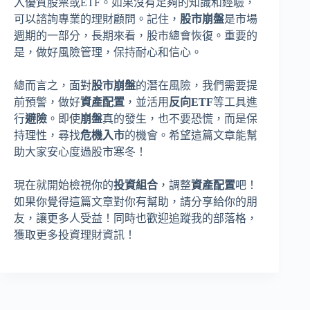
入優質股票或ETF。如果沒有足夠的知識和經驗，
可以諮詢專業的理財顧問。記住，
股市崩盤
是市場
週期的一部分，長期來看，股市總會恢復。重要的
是，做好風險管理，保持耐心和信心。
總而言之，面對
股市崩盤
的潛在風險，我們需要提
前預警，做好
資產配置
，並活用
反向ETF
等工具進
行
避險
。即使
崩盤
真的發生，也不要恐慌，而是保
持理性，尋找
危機入市
的機會。希望這篇文章能幫
助大家安心度過股市寒冬！
現在就開始檢視你的
投資組合
，調整
資產配置
吧！
如果你覺得這篇文章對你有幫助，請分享給你的朋
友，讓更多人受益！同時也歡迎追蹤我的部落格，
獲取更多投資理財資訊！