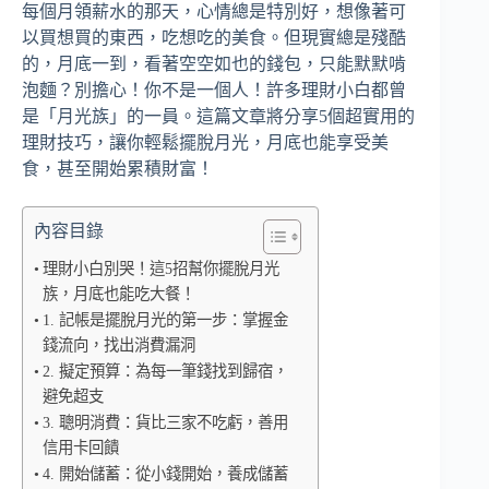
每個月領薪水的那天，心情總是特別好，想像著可
以買想買的東西，吃想吃的美食。但現實總是殘酷
的，月底一到，看著空空如也的錢包，只能默默啃
泡麵？別擔心！你不是一個人！許多理財小白都曾
是「月光族」的一員。這篇文章將分享5個超實用的
理財技巧，讓你輕鬆擺脫月光，月底也能享受美
食，甚至開始累積財富！
內容目錄
理財小白別哭！這5招幫你擺脫月光
族，月底也能吃大餐！
1. 記帳是擺脫月光的第一步：掌握金
錢流向，找出消費漏洞
2. 擬定預算：為每一筆錢找到歸宿，
避免超支
3. 聰明消費：貨比三家不吃虧，善用
信用卡回饋
4. 開始儲蓄：從小錢開始，養成儲蓄