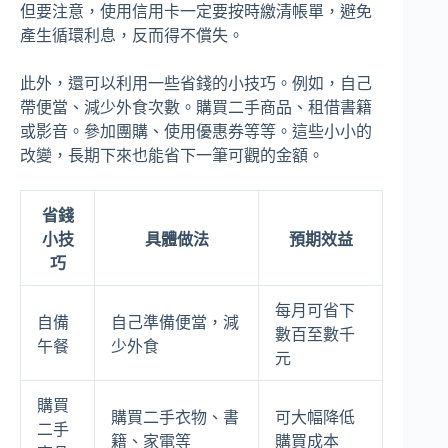
但要注意，使用信用卡一定要按時繳清帳單，避免
產生循環利息，反而得不償失。
此外，還可以利用一些省錢的小技巧。例如，自己
帶便當、減少外食次數。購買二手商品、租借書籍
或影音。參加團購、使用優惠券等等。這些小小的
改變，長期下來也能省下一筆可觀的金額。
省錢
小技
具體做法
預期效益
巧
每月可省下
自備
自己準備便當，減
數百至數千
午餐
少外食
元
購買
購買二手衣物、書
可大幅降低
二手
籍、家電等
購買成本