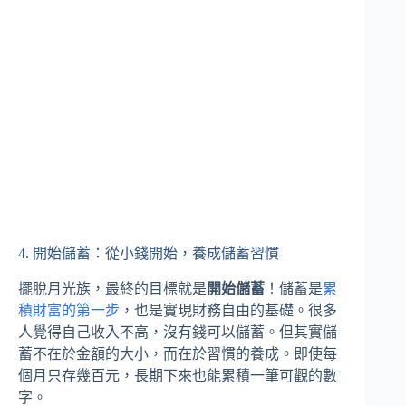
4. 開始儲蓄：從小錢開始，養成儲蓄習慣
擺脫月光族，最終的目標就是
開始儲蓄
！儲蓄是
累
積財富的第一步
，也是實現財務自由的基礎。很多
人覺得自己收入不高，沒有錢可以儲蓄。但其實儲
蓄不在於金額的大小，而在於習慣的養成。即使每
個月只存幾百元，長期下來也能累積一筆可觀的數
字。