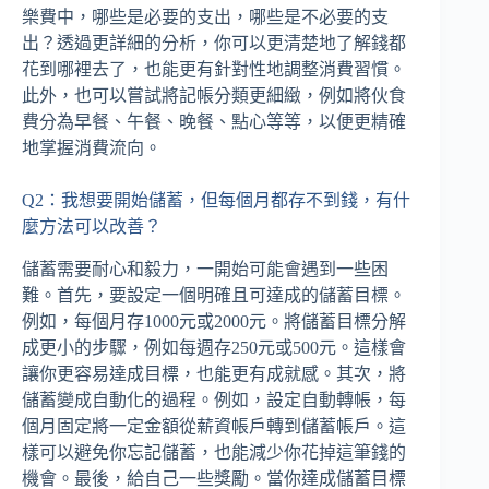
樂費中，哪些是必要的支出，哪些是不必要的支
出？透過更詳細的分析，你可以更清楚地了解錢都
花到哪裡去了，也能更有針對性地調整消費習慣。
此外，也可以嘗試將記帳分類更細緻，例如將伙食
費分為早餐、午餐、晚餐、點心等等，以便更精確
地掌握消費流向。
Q2：我想要開始儲蓄，但每個月都存不到錢，有什
麼方法可以改善？
儲蓄需要耐心和毅力，一開始可能會遇到一些困
難。首先，要設定一個明確且可達成的儲蓄目標。
例如，每個月存1000元或2000元。將儲蓄目標分解
成更小的步驟，例如每週存250元或500元。這樣會
讓你更容易達成目標，也能更有成就感。其次，將
儲蓄變成自動化的過程。例如，設定自動轉帳，每
個月固定將一定金額從薪資帳戶轉到儲蓄帳戶。這
樣可以避免你忘記儲蓄，也能減少你花掉這筆錢的
機會。最後，給自己一些獎勵。當你達成儲蓄目標