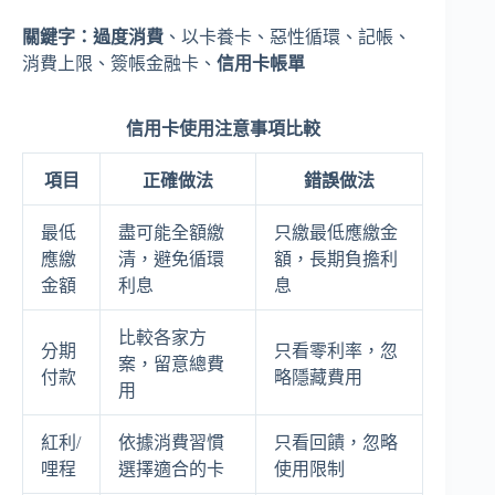
關鍵字：
過度消費
、以卡養卡、惡性循環、記帳、
消費上限、簽帳金融卡、
信用卡帳單
信用卡使用注意事項比較
項目
正確做法
錯誤做法
最低
盡可能全額繳
只繳最低應繳金
應繳
清，避免循環
額，長期負擔利
金額
利息
息
比較各家方
分期
只看零利率，忽
案，留意總費
付款
略隱藏費用
用
紅利/
依據消費習慣
只看回饋，忽略
哩程
選擇適合的卡
使用限制