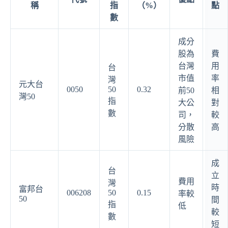
稱
指
（%）
點
數
成分
股為
費
台灣
用
台
市值
率
灣
元大台
0050
50
0.32
前50
相
灣50
指
大公
對
數
司，
較
分散
高
風險
成
台
立
費用
灣
時
富邦台
006208
50
0.15
率較
50
間
指
低
較
數
短