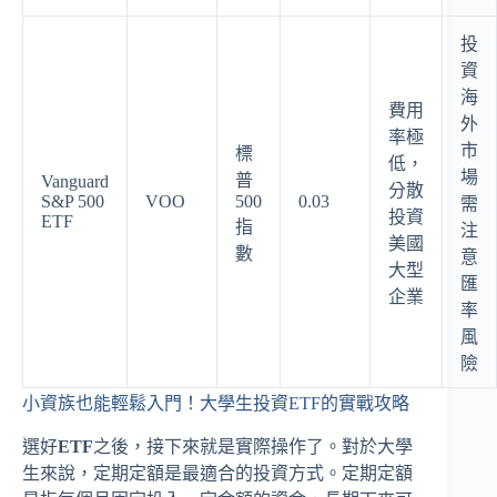
投
資
海
費用
外
率極
市
標
低，
場
普
Vanguard
分散
S&P 500
VOO
500
0.03
需
投資
ETF
指
注
美國
數
意
大型
匯
企業
率
風
險
小資族也能輕鬆入門！大學生投資ETF的實戰攻略
選好
ETF
之後，接下來就是實際操作了。對於大學
生來說，定期定額是最適合的投資方式。定期定額