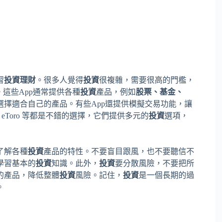
習
投資理財
。很多人覺得
投資
很複雜，需要很高的門檻，
這些App通常提供各種
投資
產品，例如
股票、基金、
選擇適合自己的產品。有些App還提供模擬交易功能，讓
ade、eToro 等都是不錯的選擇，它們提供多元的
投資
選項，
了解各種
投資
產品的特性。不要盲目跟風，也不要聽信不
學習基本的
投資
知識。此外，
投資
要分散風險，不要把所
的產品，降低整體
投資
風險。記住，
投資
是一個長期的過
。