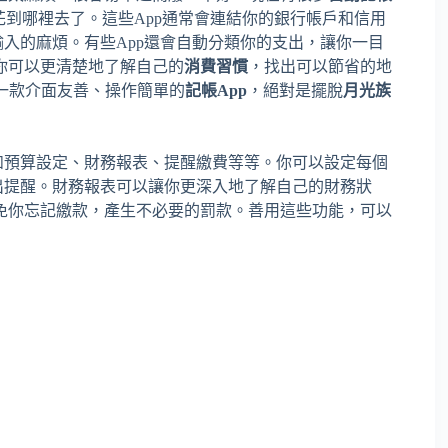
到哪裡去了。這些App通常會連結你的銀行帳戶和信用
輸入的麻煩。有些App還會自動分類你的支出，讓你一目
你可以更清楚地了解自己的
消費習慣
，找出可以節省的地
選擇一款介面友善、操作簡單的
記帳App
，絕對是擺脫
月光族
如預算設定、財務報表、提醒繳費等等。你可以設定每個
出提醒。財務報表可以讓你更深入地了解自己的財務狀
免你忘記繳款，產生不必要的罰款。善用這些功能，可以