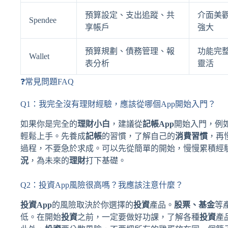
預算設定、支出追蹤、共
介面美
Spendee
享帳戶
強大
預算規劃、債務管理、報
功能完
Wallet
表分析
靈活
❓常見問題FAQ
Q1：我完全沒有理財經驗，應該從哪個App開始入門？
如果你是完全的
理財小白
，建議從
記帳App
開始入門，例如
輕鬆上手。先養成
記帳
的習慣，了解自己的
消費習慣
，再
過程，不要急於求成。可以先從簡單的開始，慢慢累積經
況
，為未來的
理財
打下基礎。
Q2：投資App風險很高嗎？我應該注意什麼？
投資App
的風險取決於你選擇的
投資
產品。
股票、基金
等
低。在開始
投資
之前，一定要做好功課，了解各種
投資
產