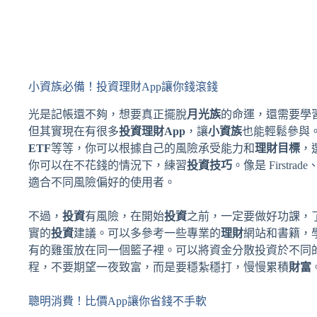
小資族必備！投資理財App讓你錢滾錢
光是記帳還不夠，想要真正擺脫
月光族
的命運，還需要學
但其實現在有很多
投資理財App
，讓
小資族
也能輕鬆參與。
ETF
等等，你可以根據自己的風險承受能力和
理財目標
，
你可以在不花錢的情況下，練習
投資技巧
。像是 Firstr
適合不同風險偏好的使用者。
不過，
投資
有風險，在開始
投資
之前，一定要做好功課，
實的
投資
建議。可以多參考一些專業的
理財
網站和書籍，
有的雞蛋放在同一個籃子裡。可以將資金分散投資於不同
程，不要期望一夜致富，而是要穩紮穩打，慢慢累積
財富
聰明消費！比價App讓你省錢不手軟