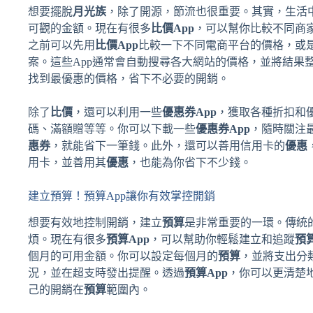
想要擺脫
月光族
，除了開源，節流也很重要。其實，生活
可觀的金額。現在有很多
比價App
，可以幫你比較不同商
之前可以先用
比價App
比較一下不同電商平台的價格，或
案。這些App通常會自動搜尋各大網站的價格，並將結果
找到最優惠的價格，省下不必要的開銷。
除了
比價
，還可以利用一些
優惠券App
，獲取各種折扣和
碼、滿額贈等等。你可以下載一些
優惠券App
，隨時關注
惠券
，就能省下一筆錢。此外，還可以善用信用卡的
優惠
用卡，並善用其
優惠
，也能為你省下不少錢。
建立預算！預算App讓你有效掌控開銷
想要有效地控制開銷，建立
預算
是非常重要的一環。傳統
煩。現在有很多
預算App
，可以幫助你輕鬆建立和追蹤
預
個月的可用金額。你可以設定每個月的
預算
，並將支出分
況，並在超支時發出提醒。透過
預算App
，你可以更清楚
己的開銷在
預算
範圍內。