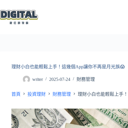
跳
至
主
要
內
容
理財小白也能輕鬆上手！這幾個App讓你不再是月光族😱
writer
2025-07-24
財務管理
首頁
投資理財
財務管理
理財小白也能輕鬆上手！