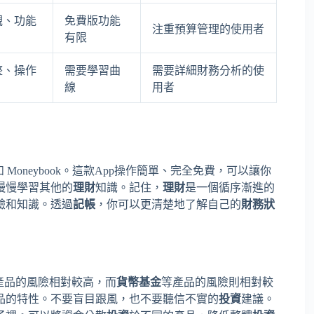
觀、功能
免費版功能
注重預算管理的使用者
有限
整、操作
需要學習曲
需要詳細財務分析的使
線
用者
 Moneybook。這款App操作簡單、完全免費，可以讓你
慢慢學習其他的
理財
知識。記住，
理財
是一個循序漸進的
驗和知識。透過
記帳
，你可以更清楚地了解自己的
財務狀
產品的風險相對較高，而
貨幣基金
等產品的風險則相對較
品的特性。不要盲目跟風，也不要聽信不實的
投資
建議。