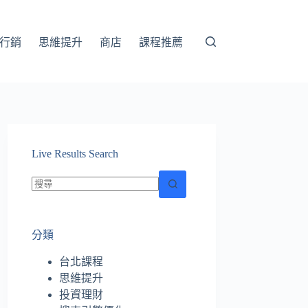
行銷
思維提升
商店
課程推薦
Live Results Search
找
不
分類
到
符
台北課程
合
思維提升
條
投資理財
件