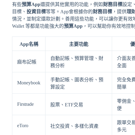
有些
預算App
還提供其他實用的功能，例如
財務目標
設定
目標、
投資目標
等等。App會根據你的
財務目標
，提供
理
情況，並制定還款計劃。善用這些功能，可以讓你更有效
Wallet 等都是功能強大的
預算App
，可以幫助你有效地控
App名稱
主要功能
優
自動記帳、預算管理、財
介面友
麻布記帳
務分析
全面
手動記帳、圖表分析、預
完全免
Moneybook
算設定
簡單
零佣金
Firstrade
股票、ETF交易
便
跟單交
eToro
社交投資、多樣化資產
多元