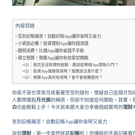
內容目錄
告別記帳痛苦！自動記帳App讓你省時又省力
小資族必備！投資理財App讓你錢滾錢
聰明消費！比價App讓你省錢不手軟
建立預算！預算App讓你有效掌控開銷
Q1：我完全沒有理財經驗，應該從哪個App開始入門？
Q2：投資App風險很高嗎？我應該注意什麼？
Q3：預算App真的有用嗎？會不會很難堅持？
你是不是也常常月底看著空空的錢包，懷疑自己這個月到
人都想擺脫
月光族
的稱號，但卻不知道從何開始。其實，
白
也能輕鬆上手！今天就來跟大家分享幾個超實用的
理財A
告別記帳痛苦！自動記帳App讓你省時又省力
說到
理財
，第一步當然就是
記帳
啦！但傳統的手寫記帳實