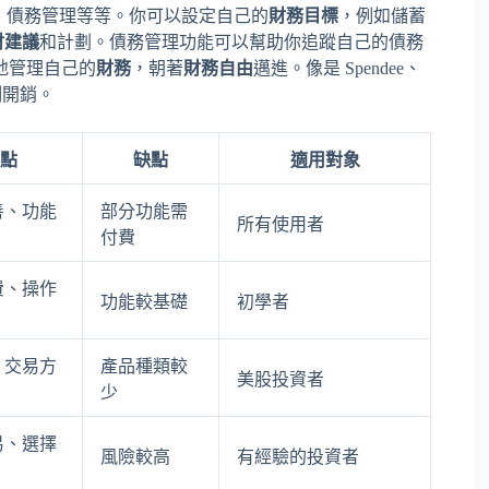
、債務管理等等。你可以設定自己的
財務目標
，例如儲蓄
財建議
和計劃。債務管理功能可以幫助你追蹤自己的債務
地管理自己的
財務
，朝著
財務自由
邁進。像是 Spendee、
制開銷。
點
缺點
適用對象
善、功能
部分功能需
所有使用者
付費
費、操作
功能較基礎
初學者
、交易方
產品種類較
美股投資者
少
易、選擇
風險較高
有經驗的投資者