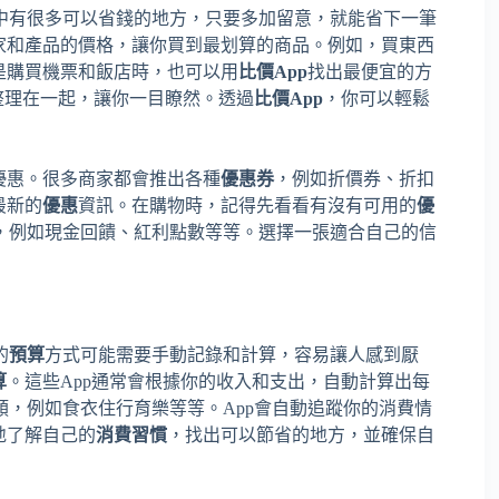
中有很多可以省錢的地方，只要多加留意，就能省下一筆
家和產品的價格，讓你買到最划算的商品。例如，買東西
是購買機票和飯店時，也可以用
比價App
找出最便宜的方
整理在一起，讓你一目瞭然。透過
比價App
，你可以輕鬆
優惠。很多商家都會推出各種
優惠券
，例如折價券、折扣
最新的
優惠
資訊。在購物時，記得先看看有沒有可用的
優
，例如現金回饋、紅利點數等等。選擇一張適合自己的信
的
預算
方式可能需要手動記錄和計算，容易讓人感到厭
算
。這些App通常會根據你的收入和支出，自動計算出每
類，例如食衣住行育樂等等。App會自動追蹤你的消費情
地了解自己的
消費習慣
，找出可以節省的地方，並確保自