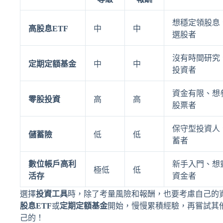
想穩定領股息
高股息ETF
中
中
選股者
沒有時間研究
定期定額基金
中
中
投資者
資金有限、想
零股投資
高
高
股票者
保守型投資人
儲蓄險
低
低
蓄者
數位帳戶高利
新手入門、想
極低
低
活存
資金者
選擇
投資工具
時，除了考量風險和報酬，也要考慮自己的
股息ETF
或
定期定額基金
開始，慢慢累積經驗，再嘗試其
己的！