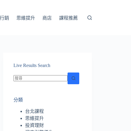
行銷
思維提升
商店
課程推薦
Live Results Search
找
不
分類
到
符
台北課程
合
思維提升
條
投資理財
件