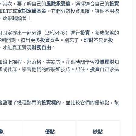
。其次，要了解自己的
風險承受度
，選擇適合自己的
投資
如
ETF
或
定期定額基金
。它們分散投資風險，讓你不用擔
，效果越顯著！
月固定撥出一部分錢（即使不多）進行
投資
，養成儲蓄的
控制開銷，擠出更多
投資
資金。別忘了，
理財
不只是
投
，才能真正實現
財務自由
。
如線上課程、部落格、書籍等。花點時間學習
投資理財
知
家或社群，學習他們的經驗和技巧。記住，
投資
自己永遠
格整理了幾種熱門的
投資標的
，並比較它們的優缺點，幫
象
優點
缺點