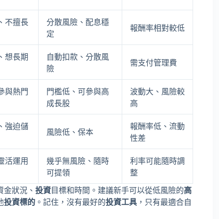
、不擅長
分散風險、配息穩
報酬率相對較低
定
、想長期
自動扣款、分散風
需支付管理費
險
參與熱門
門檻低、可參與高
波動大、風險較
成長股
高
、強迫儲
報酬率低、流動
風險低、保本
性差
靈活運用
幾乎無風險、隨時
利率可能隨時調
可提領
整
資金狀況、
投資
目標和時間。建議新手可以從低風險的
高
他
投資標的
。記住，沒有最好的
投資工具
，只有最適合自