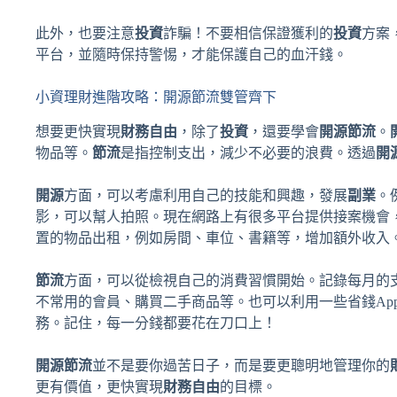
此外，也要注意
投資
詐騙！不要相信保證獲利的
投資
方案
平台，並隨時保持警惕，才能保護自己的血汗錢。
小資理財進階攻略：開源節流雙管齊下
想要更快實現
財務自由
，除了
投資
，還要學會
開源節流
。
物品等。
節流
是指控制支出，減少不必要的浪費。透過
開
開源
方面，可以考慮利用自己的技能和興趣，發展
副業
。
影，可以幫人拍照。現在網路上有很多平台提供接案機會
置的物品出租，例如房間、車位、書籍等，增加額外收入
節流
方面，可以從檢視自己的消費習慣開始。記錄每月的
不常用的會員、購買二手商品等。也可以利用一些省錢App
務。記住，每一分錢都要花在刀口上！
開源節流
並不是要你過苦日子，而是要更聰明地管理你的
更有價值，更快實現
財務自由
的目標。