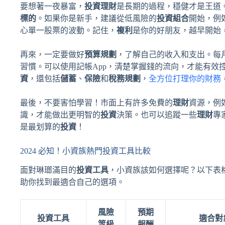
要想著一夜暴富，
投資理財
是長期的過程，穩健才是王道
標的
。如果你是新手，建議從低風險的
投資組合
開始，例
心單一股票的波動。記住，
複利
是你的好朋友，越早開始
再來，一定要做好
預算規劃
，了解自己的收入和支出。每
習慣。可以使用記帳App，清楚掌握錢的流向，才能有效
資
，還包括
儲蓄
、
保險
和
稅務規劃
，
全方位打理你的財務
最後，不要害怕學習！市面上有許多免費的
理財
資源，例
識，才能做出更明智的
投資
決策。也可以追蹤一些
理財
專
是最划算的
投資
！
2024 必知！小資族熱門投資工具比較
面對琳瑯滿目的
投資工具
，小資族該如何選擇呢？以下表
助你找到最適合自己的選項。
風險
預期
投資工具
適合對
等級
報酬