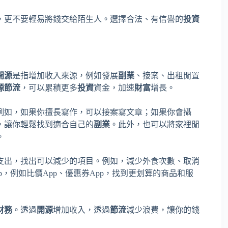
，更不要輕易將錢交給陌生人。選擇合法、有信譽的
投資
開源
是指增加收入來源，例如發展
副業
、接案、出租閒置
源節流
，可以累積更多
投資
資金，加速
財富
增長。
例如，如果你擅長寫作，可以接案寫文章；如果你會攝
，讓你輕鬆找到適合自己的
副業
。此外，也可以將家裡閒
。
支出，找出可以減少的項目。例如，減少外食次數、取消
，例如比價App、優惠券App，找到更划算的商品和服
財務
。透過
開源
增加收入，透過
節流
減少浪費，讓你的錢