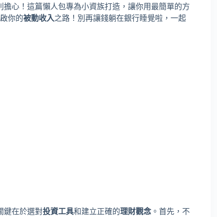
別擔心！這篇懶人包專為小資族打造，讓你用最簡單的方
啟你的
被動收入
之路！別再讓錢躺在銀行睡覺啦，一起
關鍵在於選對
投資工具
和建立正確的
理財觀念
。首先，不