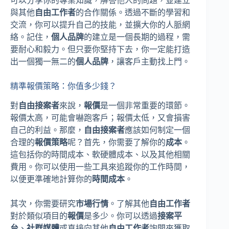
可以分享你的專業知識，解答他人的問題，並建立
與其他
自由工作者
的合作關係。透過不斷的學習和
交流，你可以提升自己的技能，並擴大你的人脈網
絡。記住，
個人品牌
的建立是一個長期的過程，需
要耐心和毅力。但只要你堅持下去，你一定能打造
出一個獨一無二的
個人品牌
，讓客戶主動找上門。
精準報價策略：你值多少錢？
對
自由接案者
來說，
報價
是一個非常重要的環節。
報價太高，可能會嚇跑客戶；報價太低，又會損害
自己的利益。那麼，
自由接案者
應該如何制定一個
合理的
報價策略
呢？首先，你需要了解你的
成本
。
這包括你的時間成本、軟硬體成本、以及其他相關
費用。你可以使用一些工具來追蹤你的工作時間，
以便更準確地計算你的
時間成本
。
其次，你需要研究
市場行情
。了解其他
自由工作者
對於類似項目的
報價
是多少。你可以透過
接案平
台
、
社群媒體
或直接向其他
自由工作者
詢問來獲取