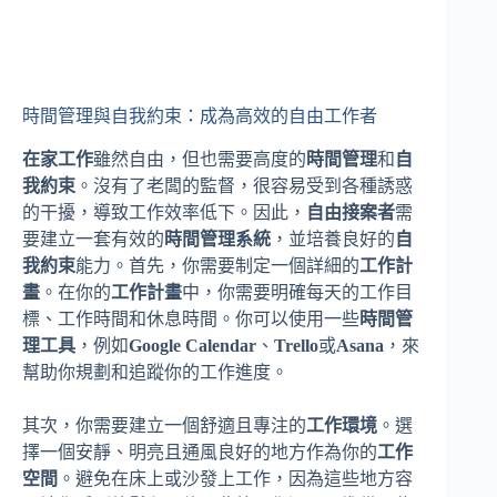
時間管理與自我約束：成為高效的自由工作者
在家工作
雖然自由，但也需要高度的
時間管理
和
自
我約束
。沒有了老闆的監督，很容易受到各種誘惑
的干擾，導致工作效率低下。因此，
自由接案者
需
要建立一套有效的
時間管理系統
，並培養良好的
自
我約束
能力。首先，你需要制定一個詳細的
工作計
畫
。在你的
工作計畫
中，你需要明確每天的工作目
標、工作時間和休息時間。你可以使用一些
時間管
理工具
，例如
Google Calendar
、
Trello
或
Asana
，來
幫助你規劃和追蹤你的工作進度。
其次，你需要建立一個舒適且專注的
工作環境
。選
擇一個安靜、明亮且通風良好的地方作為你的
工作
空間
。避免在床上或沙發上工作，因為這些地方容