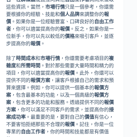
這些資訊。當然，
市場行情
只是一個參考，你還需
要根據你的經驗、技能和
個人品牌
來調整你的
報
價
。如果你是一位經驗豐富、口碑良好的
自由工作
者
，你可以適當提高你的
報價
。反之，如果你是一
位新手，你可以先以較低的
價格
來吸引客戶，並逐
步提高你的
報價
。
除了
時間成本
和
市場行情
，你還需要考慮項目的
複
雜度
和
所需時間
。對於那些需要大量時間和精力的
項目，你可以適當提高你的
報價
。此外，你還可以
提供不同的
報價方案
，讓客戶根據自己的需求和預
算來選擇。例如，你可以提供一個基本的
報價方
案
，包含最基本的功能，以及一個高級的
報價方
案
，包含更多的功能和服務。透過提供不同的
報價
方案
，你可以滿足不同客戶的需求，並提高你的
接
案成功率
。最重要的是，要對自己的
價值
有信心，
不要害怕拒絕那些不合理的
報價
。記住，你是一位
專業的
自由工作者
，你的時間和技能都是有價值