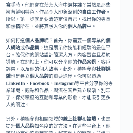
寫手
時，他們會在茫茫人海中選擇誰？當然是那些
擁有鮮明特色、作品令人印象深刻的
自由工作者
。
所以，第一步就是要清楚定位自己，找出你的專長
和熱情所在，並將其融入你的
個人品牌
中。
如何打造
個人品牌
呢？首先，你需要一個專業的
個
人網站
或
作品集
。這是展示你技能和經驗的最佳平
台。確保你的網站設計簡潔大方，內容豐富且易於
導航。在網站上，你可以分享你的
作品案例
、客戶
評價，以及你的個人故事。此外，積極參與
社群媒
體
也是建立
個人品牌
的重要途徑。你可以透過
LinkedIn
、
Facebook
、
Instagram
等平台分享你的專
業知識、觀點和作品，與潛在客戶建立聯繫。別忘
了，保持積極的互動和專業的形象，才能吸引更多
人的關注。
另外，積極參與相關領域的
線上社群
和
論壇
，也是
提升
個人品牌
知名度的好方法。在這些平台上，你