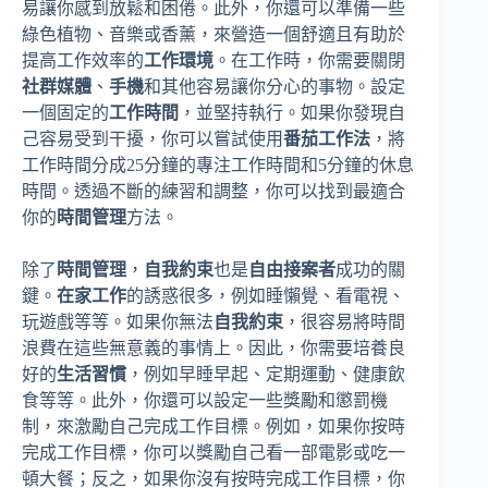
易讓你感到放鬆和困倦。此外，你還可以準備一些
綠色植物、音樂或香薰，來營造一個舒適且有助於
提高工作效率的
工作環境
。在工作時，你需要關閉
社群媒體
、
手機
和其他容易讓你分心的事物。設定
一個固定的
工作時間
，並堅持執行。如果你發現自
己容易受到干擾，你可以嘗試使用
番茄工作法
，將
工作時間分成25分鐘的專注工作時間和5分鐘的休息
時間。透過不斷的練習和調整，你可以找到最適合
你的
時間管理
方法。
除了
時間管理
，
自我約束
也是
自由接案者
成功的關
鍵。
在家工作
的誘惑很多，例如睡懶覺、看電視、
玩遊戲等等。如果你無法
自我約束
，很容易將時間
浪費在這些無意義的事情上。因此，你需要培養良
好的
生活習慣
，例如早睡早起、定期運動、健康飲
食等等。此外，你還可以設定一些獎勵和懲罰機
制，來激勵自己完成工作目標。例如，如果你按時
完成工作目標，你可以獎勵自己看一部電影或吃一
頓大餐；反之，如果你沒有按時完成工作目標，你