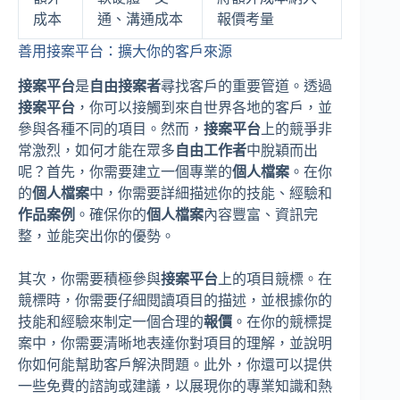
成本
通、溝通成本
報價考量
善用接案平台：擴大你的客戶來源
接案平台
是
自由接案者
尋找客戶的重要管道。透過
接案平台
，你可以接觸到來自世界各地的客戶，並
參與各種不同的項目。然而，
接案平台
上的競爭非
常激烈，如何才能在眾多
自由工作者
中脫穎而出
呢？首先，你需要建立一個專業的
個人檔案
。在你
的
個人檔案
中，你需要詳細描述你的技能、經驗和
作品案例
。確保你的
個人檔案
內容豐富、資訊完
整，並能突出你的優勢。
其次，你需要積極參與
接案平台
上的項目競標。在
競標時，你需要仔細閱讀項目的描述，並根據你的
技能和經驗來制定一個合理的
報價
。在你的競標提
案中，你需要清晰地表達你對項目的理解，並說明
你如何能幫助客戶解決問題。此外，你還可以提供
一些免費的諮詢或建議，以展現你的專業知識和熱