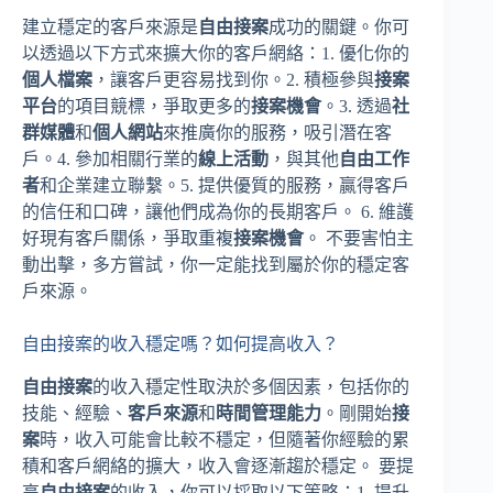
建立穩定的客戶來源是
自由接案
成功的關鍵。你可
以透過以下方式來擴大你的客戶網絡：1. 優化你的
個人檔案
，讓客戶更容易找到你。2. 積極參與
接案
平台
的項目競標，爭取更多的
接案機會
。3. 透過
社
群媒體
和
個人網站
來推廣你的服務，吸引潛在客
戶。4. 參加相關行業的
線上活動
，與其他
自由工作
者
和企業建立聯繫。5. 提供優質的服務，贏得客戶
的信任和口碑，讓他們成為你的長期客戶。 6. 維護
好現有客戶關係，爭取重複
接案機會
。 不要害怕主
動出擊，多方嘗試，你一定能找到屬於你的穩定客
戶來源。
自由接案的收入穩定嗎？如何提高收入？
自由接案
的收入穩定性取決於多個因素，包括你的
技能、經驗、
客戶來源
和
時間管理能力
。剛開始
接
案
時，收入可能會比較不穩定，但隨著你經驗的累
積和客戶網絡的擴大，收入會逐漸趨於穩定。 要提
高
自由接案
的收入，你可以採取以下策略：1. 提升