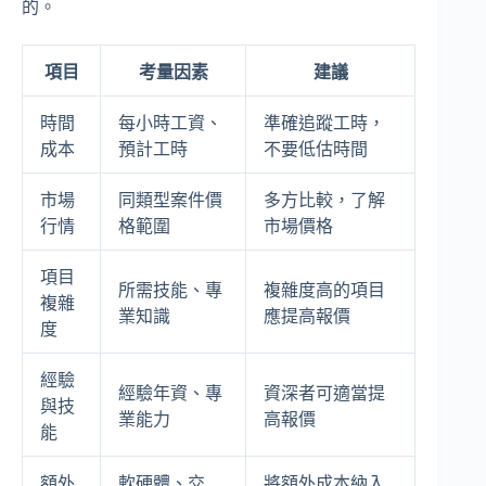
的。
項目
考量因素
建議
時間
每小時工資、
準確追蹤工時，
成本
預計工時
不要低估時間
市場
同類型案件價
多方比較，了解
行情
格範圍
市場價格
項目
所需技能、專
複雜度高的項目
複雜
業知識
應提高報價
度
經驗
經驗年資、專
資深者可適當提
與技
業能力
高報價
能
額外
軟硬體、交
將額外成本納入