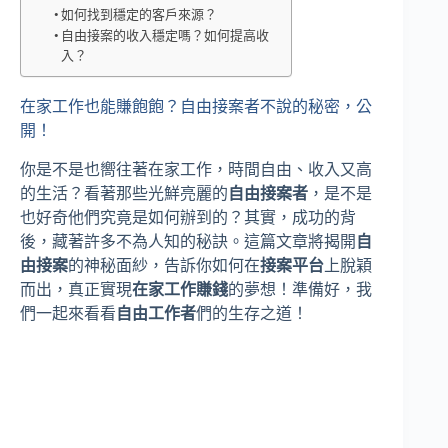
如何找到穩定的客戶來源？
自由接案的收入穩定嗎？如何提高收
入？
在家工作也能賺飽飽？自由接案者不說的秘密，公
開！
你是不是也嚮往著在家工作，時間自由、收入又高
的生活？看著那些光鮮亮麗的
自由接案者
，是不是
也好奇他們究竟是如何辦到的？其實，成功的背
後，藏著許多不為人知的秘訣。這篇文章將揭開
自
由接案
的神秘面紗，告訴你如何在
接案平台
上脫穎
而出，真正實現
在家工作賺錢
的夢想！準備好，我
們一起來看看
自由工作者
們的生存之道！