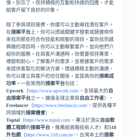
情。別忘了，保持積極的互動和快速的回應，才能
給客戶留下良好的印象。
除了參與項目競標，你還可以主動尋找潛在客戶。
在
接案平台
上，你可以透過關鍵字搜索或篩選條件
來找到那些符合你技能和經驗的項目。當你找到感
興趣的項目時，你可以主動聯繫客戶，並向他們介
紹你的服務。在與客戶溝通時，你需要保持專業、
禮貌和耐心。了解客戶的需求，並根據客戶的需求
來提供客製化的解決方案。透過積極主動的溝通，
你可以建立與客戶的信任關係，並提高你的
接案成
功率
。一些常用的
接案平台
包括：
Upwork
（
https://www.upwork.com/
，全球最大的
自
由接案平台
之一，連接全球企業與
自由工作者
）、
Freelancer
（
https://www.freelancer.com/
，提供各種不
同領域的
接案機會
）、
Toptal
（
https://www.toptal.com/
，專注於頂尖
自由軟
體工程師
的
接案平台
，推薦給高階技術人才）和
518
外包網
（
https://www.518.com.tw/
，台灣本土的
接案