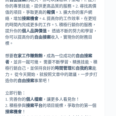
你的專業技能，提供更高品質的服務。2. 尋找高價
值的項目，爭取更高的
報價
。3. 擴大你的客戶網
絡，增加
接案機會
。4. 提高你的工作效率，在更短
的時間內完成更多的工作。5. 積極行銷你的服務，
提升你的
個人品牌價值
。 透過不斷的努力和學習，
你可以提高你的
自由接案
收入，實現你的財務目
標。
想要
在家工作賺飽飽
，成為一位成功的
自由接案
者
，並非一蹴可幾。 需要不斷學習、精進技能、積
極行銷自己，並保持良好的
時間管理
和
自我約束
能
力。 從今天開始，就按照文章中的建議，一步步打
造你的
自由接案
事業吧！
立即行動：
1. 完善你的
個人檔案
，讓更多人看見你！
2. 積極參與
接案平台
的項目競標，爭取你的第一個
接案機會
！