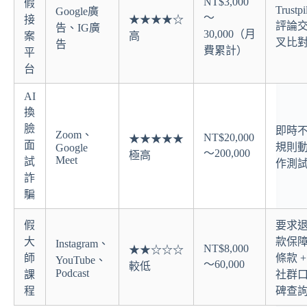
NT$3,000
假
Trustpi
Google廣
～
接
★★★★☆
評論
告、IG廣
30,000（月
案
高
叉比
告
費累計）
平
台
AI
換
臉
即時
Zoom、
NT$20,000
★★★★★
面
規則
Google
～200,000
極高
Meet
試
作測
詐
騙
假
要求
大
款保
Instagram、
NT$8,000
★★☆☆☆
師
條款 +
YouTube、
～60,000
較低
Podcast
課
社群
程
碑查