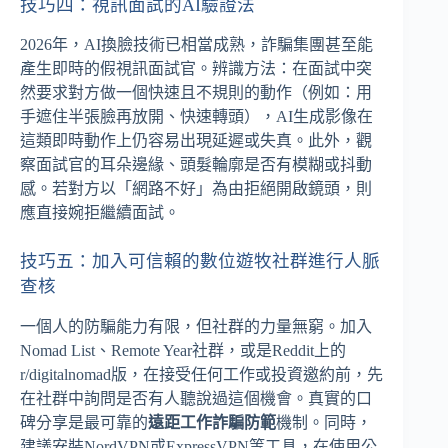
技巧四：視訊面試的AI驗證法
2026年，AI換臉技術已相當成熟，詐騙集團甚至能
產生即時的假視訊面試官。辨識方法：在面試中突
然要求對方做一個快速且不規則的動作（例如：用
手遮住半張臉再放開、快速轉頭），AI生成影像在
這類即時動作上仍容易出現延遲或失真。此外，觀
察面試官的耳朵邊緣、頭髮輪廓是否有模糊或抖動
感。若對方以「網路不好」為由拒絕開啟鏡頭，則
應直接婉拒繼續面試。
技巧五：加入可信賴的數位遊牧社群進行人脈
查核
一個人的防騙能力有限，但社群的力量無窮。加入
Nomad List、Remote Year社群，或是Reddit上的
r/digitalnomad版，在接受任何工作或投資邀約前，先
在社群中詢問是否有人聽說過這個機會。真實的口
碑分享是最可靠的
遠距工作詐騙防範
機制。同時，
建議安裝NordVPN或ExpressVPN等工具，在使用公