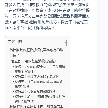
許多人在找工作或投資的過程中損失慘重。如果你
正在尋找遠距工作機會，或已經是在路上的數位遊
牧一員，這篇文章將完整公開
數位遊牧詐騙辨識方
法
，讓你掌握5個實用防騙技巧，從此不再被假工
作、假平台、假社群所欺騙。
內容目錄
為什麼數位遊牧族特別容易成為詐騙
目標？
5個立即可用的數位遊牧防騙技巧
技巧一：Google反查法——三步驟驗
證雇主真實性
技巧二：付款前必做的金流驗證
技巧三：善用Trustpilot與Google評
論交叉比對
技巧四：視訊面試的AI驗證法
技巧五：加入可信賴的數位遊牧社群
進行人脈查核
數位遊牧詐騙類型比較：辨識難度與