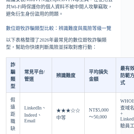
共Wi-Fi時保護你的個人資料不被中間人攻擊竊取，
避免衍生身份盜用的問題。
數位遊牧詐騙類型比較：辨識難度與風險等級一覽
以下表格整理了2026年最常見的數位遊牧詐騙類
型，幫助你快速判斷風險並採取對應行動：
詐
最有
騙
常見平台/
平均損失
辨識難度
防範
類
管道
金額
式
型
假
WHOI
遠
LinkedIn、
查域
NT$5,000
★★★☆☆
+
距
Indeed、
～50,000
中等
Linked
Email
職
驗員
缺