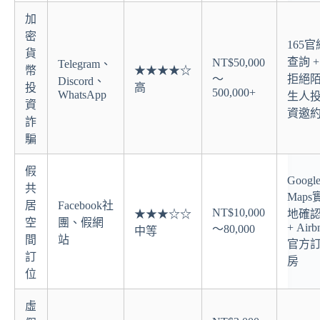
加
密
165官
貨
查詢 +
NT$50,000
Telegram、
幣
★★★★☆
～
拒絕
Discord、
投
高
500,000+
WhatsApp
生人
資
資邀
詐
騙
假
Googl
共
Maps
居
Facebook社
NT$10,000
★★★☆☆
地確
空
團、假網
+ Airb
～80,000
中等
間
站
官方
訂
房
位
虛