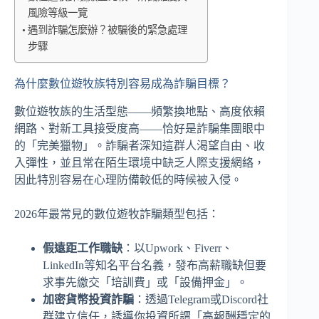
風險等級一覽
遇到詐騙怎麼辦？被騙後的緊急處理
步驟
為什麼數位遊牧族特別容易成為詐騙目標？
數位遊牧族的生活型態——頻繁換地點、高度依賴
網路、對新工具接受度高——恰好是詐騙集團眼中
的「完美獵物」。詐騙者深知這群人渴望自由、收
入彈性，並且常在陌生環境中缺乏人際支援網絡，
因此特別容易在心理防備較低的時候被入侵。
2026年最常見的數位遊牧詐騙類型包括：
假遠距工作職缺
：以Upwork、Fiverr、
LinkedIn等知名平台名義，發布高薪職缺但要
求事先繳交「培訓費」或「設備押金」。
加密貨幣投資詐騙
：透過Telegram或Discord社
群建立信任，誘導你投資所謂「高報酬穩定的