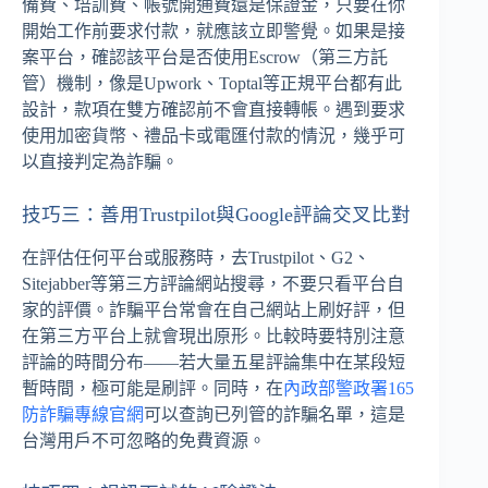
備費、培訓費、帳號開通費還是保證金，只要在你
開始工作前要求付款，就應該立即警覺。如果是接
案平台，確認該平台是否使用Escrow（第三方託
管）機制，像是Upwork、Toptal等正規平台都有此
設計，款項在雙方確認前不會直接轉帳。遇到要求
使用加密貨幣、禮品卡或電匯付款的情況，幾乎可
以直接判定為詐騙。
技巧三：善用Trustpilot與Google評論交叉比對
在評估任何平台或服務時，去Trustpilot、G2、
Sitejabber等第三方評論網站搜尋，不要只看平台自
家的評價。詐騙平台常會在自己網站上刷好評，但
在第三方平台上就會現出原形。比較時要特別注意
評論的時間分布——若大量五星評論集中在某段短
暫時間，極可能是刷評。同時，在
內政部警政署165
防詐騙專線官網
可以查詢已列管的詐騙名單，這是
台灣用戶不可忽略的免費資源。