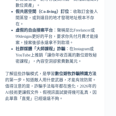
數位資產」。
假共居空間（Co-living）訂位
：收取訂金後人
間蒸發，或到達目的地才發現地址根本不存
在。
虛假的自由接案平台
：聲稱是比Freelancer或
99designs更好的平台，要求你先付月費才能接
案，接案後卻永遠拿不到款項。
社群媒體「大師課程」詐騙
：在Instagram或
YouTube上推銷「讓你年收百萬的數位遊牧秘
密課程」，內容空洞卻索費數萬元。
了解這些詐騙模式，是學習
數位遊牧詐騙辨識方法
的第一步。知道敵人用什麼武器，才能有效防禦。
值得注意的是，詐騙手法每年都在進化，2026年的
AI技術更讓假文件、假視訊面試變得幾可亂真，因
此單靠「直覺」已經遠遠不夠。