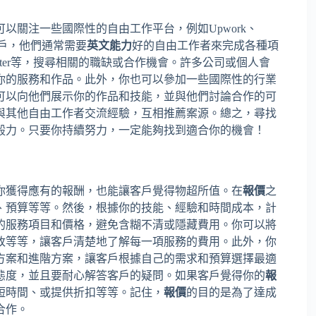
以關注一些國際性的自由工作平台，例如Upwork、
的客戶，他們通常需要
英文能力
好的自由工作者來完成各種項
、Twitter等，搜尋相關的職缺或合作機會。許多公司或個人會
你的服務和作品。此外，你也可以參加一些國際性的行業
可以向他們展示你的作品和技能，並與他們討論合作的可
與其他自由工作者交流經驗，互相推薦案源。總之，尋找
毅力。只要你持續努力，一定能夠找到適合你的機會！
你獲得應有的報酬，也能讓客戶覺得物超所值。在
報價
之
、預算等等。然後，根據你的技能、經驗和時間成本，計
的服務項目和價格，避免含糊不清或隱藏費用。你可以將
改等等，讓客戶清楚地了解每一項服務的費用。此外，你
方案和進階方案，讓客戶根據自己的需求和預算選擇最適
態度，並且要耐心解答客戶的疑問。如果客戶覺得你的
報
短時間、或提供折扣等等。記住，
報價
的目的是為了達成
合作。