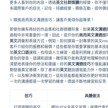
更多人看到你的內容。透過
英文社群媒體
的經營，你不僅
多國際客戶的目光。記住，持續經營、積極互動、提供價
3. 精進商用英文溝通技巧：讓客戶覺得你超專業！
即使你擁有再好的作品集和社群媒體形象，如果
英文溝通
過程中非常重要的一環。因此，提升你的
商用英文溝通技
英文
詞彙和表達方式。例如，如何撰寫一封專業的英文em
客戶介紹你的服務和報價？這些都是你需要掌握的基本技
加
英文口語
課程、找母語人士練習、或是利用線上資源自
意你的發音、語調和語速，確保客戶能夠清楚地理解你的
清楚地表達你的想法和建議。好的
英文溝通技巧
不僅能讓
期發展奠定基礎。除了基本的
英文
聽說讀寫能力外，你還
巧、以及解決衝突的能力。這些技能都能幫助你更好地與
一次的溝通都是一次學習的機會。透過不斷地練習和反思
技巧
具體做法
打造吸睛的英文
網站/PDF全英文呈現、挑選代表