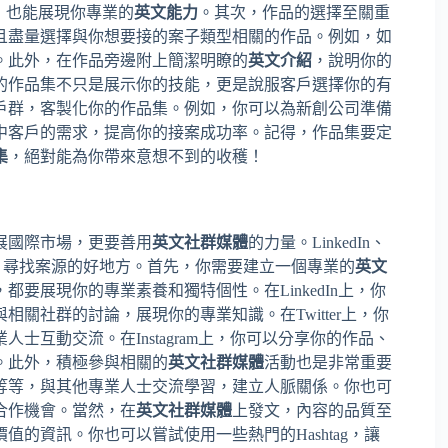
，也能展現你專業的
英文能力
。其次，作品的選擇至關重
且盡量選擇與你想要接的案子類型相關的作品。例如，如
。此外，在作品旁邊附上簡潔明瞭的
英文介紹
，說明你的
的作品集不只是展示你的技能，更是說服客戶選擇你的有
戶群，客製化你的作品集。例如，你可以為新創公司準備
中客戶的需求，提高你的接案成功率。記得，作品集要定
集
，絕對能為你帶來意想不到的收穫！
展國際市場，更要善用
英文社群媒體
的力量。LinkedIn、
建立人脈、尋找案源的好地方。首先，你需要建立一個專業的
英文
要展現你的專業素養和獨特個性。在LinkedIn上，你
關社群的討論，展現你的專業知識。在Twitter上，你
互動交流。在Instagram上，你可以分享你的作品、
。此外，積極參與相關的
英文社群媒體
活動也是非常重要
等等，與其他專業人士交流學習，建立人脈關係。你也可
合作機會。當然，在
英文社群媒體
上發文，內容的品質至
的資訊。你也可以嘗試使用一些熱門的Hashtag，讓