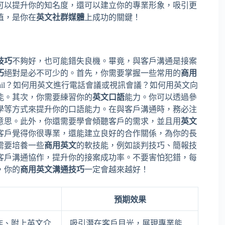
可以提升你的知名度，還可以建立你的專業形象，吸引更
值，是你在
英文社群媒體
上成功的關鍵！
技巧
不夠好，也可能錯失良機。畢竟，與客戶溝通是接案
巧
絕對是必不可少的。首先，你需要掌握一些常用的
商用
ail？如何用英文進行電話會議或視訊會議？如何用英文向
能。其次，你需要練習你的
英文口語
能力。你可以透過參
學等方式來提升你的口語能力。在與客戶溝通時，務必注
意思。此外，你還需要學會傾聽客戶的需求，並且用
英文
客戶覺得你很專業，還能建立良好的合作關係，為你的長
需要培養一些
商用英文
的軟技能，例如談判技巧、簡報技
客戶溝通協作，提升你的接案成功率。不要害怕犯錯，每
，你的
商用英文溝通技巧
一定會越來越好！
預期效果
作、附上英文介
吸引潛在客戶目光，展現專業能