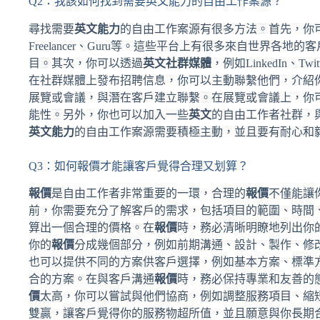
Q2：我該如何找到需要英文能力的自由工作案源？
尋找需要
英文能力
的自由工作案源有很多方法。首先，你可
Freelancer、Guru等。這些平台上有很多來自世界各地
目。其次，你可以透過
英文社群媒體
，例如LinkedIn
在社群媒體上發布招聘信息，你可以主動聯繫他們，介紹
展覽或會議，與潛在客戶建立聯繫。在展覽或會議上，你
能性。另外，你也可以加入一些
英文
的自由工作者社群，
英文能力
的自由工作案源需要積極主動，並且要有耐心和
Q3：如何報價才能讓客戶覺得合理又划算？
報價
是自由工作者非常重要的一環，合理的
報價
不僅能讓
前，你需要充分了解客戶的需求，包括項目的範圍、時間
算出一個合理的價格。在
報價
時，務必清晰明瞭地列出你
你的
報價
分成幾個部分，例如前期溝通、設計、製作、修
也可以提供不同的方案供客戶選擇，例如基本方案、標準
合的方案。在與客戶溝通
報價
時，務必保持專業和友善的
價
太高，你可以嘗試與他們協商，例如調整服務項目、縮
雙贏，讓客戶覺得你的服務物超所值，並且願意與你長期