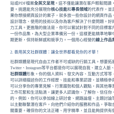
站或PDF檔案
全英文呈現
。這不僅能讓潛在客戶輕鬆閱讀
要。挑選能充分展現你
核心技能
和
專長領域
的代表作，並
果你想接網頁設計的案子，就多放一些你設計的網頁作品
設計理念、使用的技術以及你為客戶解決了什麼問題。好
力工具。更進階的做法是，你可以嘗試針對不同的目標客
一份作品集，為大型企業準備另一份。這樣更能精準地擊
期更新，保持新鮮感和競爭力。一個用心經營的
線上作品
2. 善用英文社群媒體：讓全世界都看見你的才華！
社群媒體是現代自由工作者不可或缺的行銷工具。想要拓
Twitter、Instagram等平台都是你可以展現自我、
社群媒體
形象。你的個人資料、發文內容、互動方式等等，都
可以詳細描述你的工作經歷、技能和專業認證，並積極參與相
可以分享你的專業見解、行業趨勢和個人觀點，與其他專業人士
工作花絮和生活點滴，讓更多人認識你、了解你、信任你
的。例如，你可以參加線上研討會、網路論壇、主題討論
以主動聯繫潛在客戶，向他們介紹你的服務和作品，爭取
關重要。確保你的文法正確、用字精準，並且能夠提供有價值