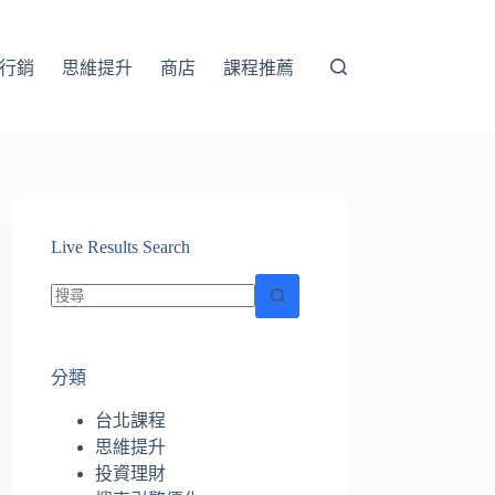
行銷
思維提升
商店
課程推薦
Live Results Search
找
不
分類
到
符
台北課程
合
思維提升
條
投資理財
件