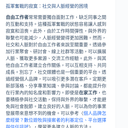
孤軍奮戰的寂寞：社交與人脈經營的困境
自由工作者
常常需要獨自面對工作，缺乏同事之間
的互動和支持。這種孤軍奮戰的狀態容易讓人感到
寂寞和沮喪。此外，由於工作時間彈性，與外界的
聯繫也可能減少，人脈經營變得更加困難。然而，
社交和人脈對於自由工作者來說至關重要。透過參
加行業聚會、研討會、線上社群等活動，可以擴展
人脈、獲取更多案源、交流工作經驗。此外，與其
他自由工作者建立合作關係，可以互相支持、共同
成長。別忘了，社交媒體也是一個重要的平台。透
過經營個人品牌，可以吸引更多潛在客戶。定期更
新部落格、分享專業知識、參與討論，都能提升你
在行業內的知名度和影響力。即使是
在家工作
，也
要積極參與社交活動，保持與外界的聯繫，才能避
免與社會脫節。建立良好的人脈，可以為你的事業
發展帶來意想不到的機會。可以參考〈
個人品牌怎
麼經營？數位遊牧與接案者的利基定位、平台選擇
與信任訊號
〉，學習更多建立人脈的方法。