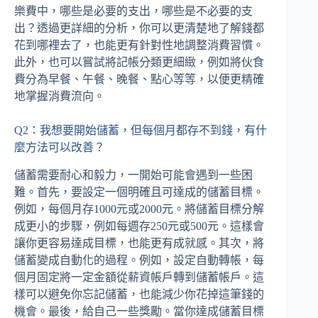
樂費中，哪些是必要的支出，哪些是不必要的支
出？透過更詳細的分析，你可以更清楚地了解錢都
花到哪裡去了，也能更有針對性地調整消費習慣。
此外，也可以嘗試將記帳分類更細緻，例如將伙食
費分為早餐、午餐、晚餐、點心等等，以便更精確
地掌握消費流向。
Q2：我想要開始儲蓄，但每個月都存不到錢，有什
麼方法可以改善？
儲蓄需要耐心和毅力，一開始可能會遇到一些困
難。首先，要設定一個明確且可達成的儲蓄目標。
例如，每個月存1000元或2000元。將儲蓄目標分解
成更小的步驟，例如每週存250元或500元。這樣會
讓你更容易達成目標，也能更有成就感。其次，將
儲蓄變成自動化的過程。例如，設定自動轉帳，每
個月固定將一定金額從薪資帳戶轉到儲蓄帳戶。這
樣可以避免你忘記儲蓄，也能減少你花掉這筆錢的
機會。最後，給自己一些獎勵。當你達成儲蓄目標