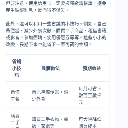
但要注意，使用信用卡一定要按時繳清帳單，避免
產生循環利息，反而得不償失。
此外，還可以利用一些省錢的小技巧。例如，自己
帶便當、減少外食次數。購買二手商品、租借書籍
或影音。參加團購、使用優惠券等等。這些小小的
改變，長期下來也能省下一筆可觀的金額。
省錢
小技
具體做法
預期效益
巧
每月可省下
自備
自己準備便當，減
數百至數千
午餐
少外食
元
購買
購買二手衣物、書
可大幅降低
二手
籍、家電等
購買成本