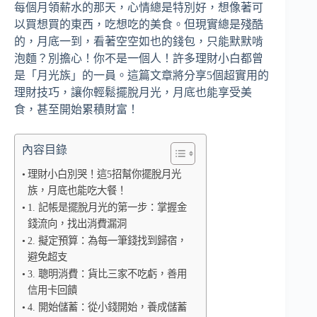
每個月領薪水的那天，心情總是特別好，想像著可
以買想買的東西，吃想吃的美食。但現實總是殘酷
的，月底一到，看著空空如也的錢包，只能默默啃
泡麵？別擔心！你不是一個人！許多理財小白都曾
是「月光族」的一員。這篇文章將分享5個超實用的
理財技巧，讓你輕鬆擺脫月光，月底也能享受美
食，甚至開始累積財富！
內容目錄
理財小白別哭！這5招幫你擺脫月光
族，月底也能吃大餐！
1. 記帳是擺脫月光的第一步：掌握金
錢流向，找出消費漏洞
2. 擬定預算：為每一筆錢找到歸宿，
避免超支
3. 聰明消費：貨比三家不吃虧，善用
信用卡回饋
4. 開始儲蓄：從小錢開始，養成儲蓄