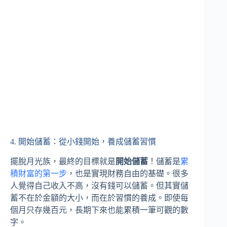
4. 開始儲蓄：從小錢開始，養成儲蓄習慣
擺脫月光族，最終的目標就是
開始儲蓄
！儲蓄是
累
積財富的第一步
，也是實現財務自由的基礎。很多
人覺得自己收入不高，沒有錢可以儲蓄。但其實儲
蓄不在於金額的大小，而在於習慣的養成。即使每
個月只存幾百元，長期下來也能累積一筆可觀的數
字。