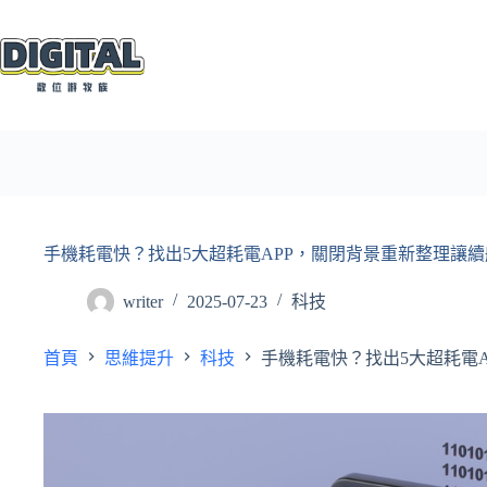
跳
至
主
要
內
容
手機耗電快？找出5大超耗電APP，關閉背景重新整理讓
writer
2025-07-23
科技
首頁
思維提升
科技
手機耗電快？找出5大超耗電