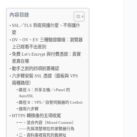
內容目錄
SSL／TLS 到底保護什麼、不保護什
麼
DV、OV、EV 三種驗證層級：瀏覽器
上已經看不出差別
免費 Let’s Encrypt 與付費憑證：真實
差異在哪
動手之前的四項前置確認
六步驟安裝 SSL 憑證（面板與 VPS
兩種路徑）
路徑 A：共享主機／cPanel 的
AutoSSL
路徑 B：VPS／自管伺服器的 Certbot
通用六步驟
HTTPS 轉換後的五項收尾
一、混合內容（Mixed Content）
——先搞清楚現在的瀏覽器行為
二、資料庫裡寫死的舊網址