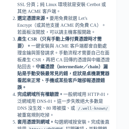
SSL 分頁；純 Linux 環境就是安裝 Certbot 或
其他 ACME 客戶端。
選定憑證來源。
要用免費就選 Let’s
Encrypt（或其他支援 ACME 的免費 CA）。
若面板沒開放，可以請主機客服開啟。
產生 CSR（只有手動上傳付費憑證時才需
要）。
一鍵安裝與 ACME 客戶端都會自動處
理金鑰與簽發請求。手動流程才需要自己在面
板產生 CSR，再把 CA 回傳的憑證與中繼憑證
貼回去。
中繼憑證（intermediate／chain）漏
貼是手動安裝最常見的錯，症狀是桌機瀏覽器
看起來正常、手機或某些客戶端卻報憑證錯
誤。
完成網域所有權驗證。
一般網域用 HTTP-01，
泛網域用 DNS-01。這一步失敗絕大多數是
DNS 沒生效、80 埠被擋、或
/.well-known/
被重寫規則吃掉。
套用憑證到網域。
勾選網域按安裝。完成後直
接用
打開確認，並點開鎖