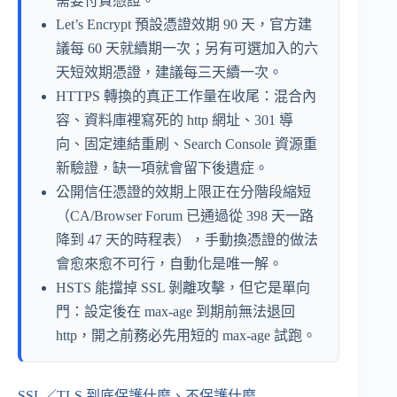
需要付費憑證。
Let’s Encrypt 預設憑證效期 90 天，官方建
議每 60 天就續期一次；另有可選加入的六
天短效期憑證，建議每三天續一次。
HTTPS 轉換的真正工作量在收尾：混合內
容、資料庫裡寫死的 http 網址、301 導
向、固定連結重刷、Search Console 資源重
新驗證，缺一項就會留下後遺症。
公開信任憑證的效期上限正在分階段縮短
（CA/Browser Forum 已通過從 398 天一路
降到 47 天的時程表），手動換憑證的做法
會愈來愈不可行，自動化是唯一解。
HSTS 能擋掉 SSL 剝離攻擊，但它是單向
門：設定後在 max-age 到期前無法退回
http，開之前務必先用短的 max-age 試跑。
SSL／TLS 到底保護什麼、不保護什麼