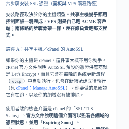
六步驟安裝 SSL 憑證（面板與 VPS 兩種路徑）
安裝路徑取決於你的主機類型。
共享主機幾乎都用
控制面板一鍵完成，VPS 則是自己跑 ACME 客戶
端；兩條路的步驟骨架一樣，差在誰負責跑那支程
式。
路徑 A：共享主機／cPanel 的 AutoSSL
如果你的主機是 cPanel，這件事大概不用你動手。
cPanel 官方文件說明 AutoSSL 預設的憑證供應商就
是 Let’s Encrypt，而且它會在每晚的系統更新流程
（
）中自動執行，也會在新帳號建立後執行
upcp
（見
cPanel：Manage AutoSSL
）。你要做的是確認
它有在跑、以及你的網域沒有被排除。
使用者端的檢查介面是 cPanel 的「SSL/TLS
Status」。
官方文件說明這個介面可以監看各網域的
憑證狀態，並用「Expiring Soon」、