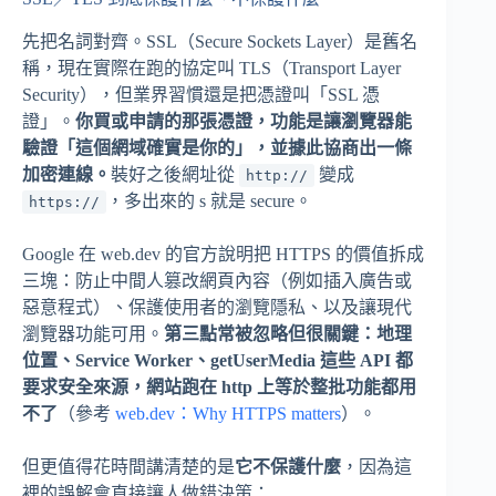
先把名詞對齊。SSL（Secure Sockets Layer）是舊名
稱，現在實際在跑的協定叫 TLS（Transport Layer
Security），但業界習慣還是把憑證叫「SSL 憑
證」。
你買或申請的那張憑證，功能是讓瀏覽器能
驗證「這個網域確實是你的」，並據此協商出一條
加密連線。
裝好之後網址從
變成
http://
，多出來的 s 就是 secure。
https://
Google 在 web.dev 的官方說明把 HTTPS 的價值拆成
三塊：防止中間人篡改網頁內容（例如插入廣告或
惡意程式）、保護使用者的瀏覽隱私、以及讓現代
瀏覽器功能可用。
第三點常被忽略但很關鍵：地理
位置、Service Worker、getUserMedia 這些 API 都
要求安全來源，網站跑在 http 上等於整批功能都用
不了
（參考
web.dev：Why HTTPS matters
）。
但更值得花時間講清楚的是
它不保護什麼
，因為這
裡的誤解會直接讓人做錯決策：