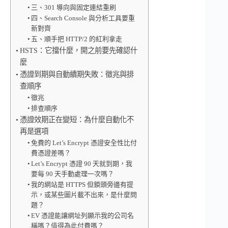
三、301 導向與固定連結重刷
四、Search Console 與分析工具要重
新對齊
五、順手把 HTTP/2 的紅利拿走
HSTS：它擋什麼，開之前要先確認什
麼
憑證到期與自動續期失敗：徵兆與排
查順序
徵兆
排查順序
憑證效期正在變短：為什麼自動化不
再是選項
免費的 Let’s Encrypt 憑證安全性比付
費憑證差嗎？
Let’s Encrypt 憑證 90 天就到期，我
要每 90 天手動處理一次嗎？
我的網站是 HTTPS 但鎖頭旁邊有提
示，或某些圖片載不出來，是什麼問
題？
EV 憑證能讓網址列顯示我的公司名
稱嗎？值得為此付費嗎？