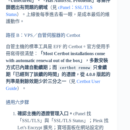
「Unsecured」、「Has AutoSSL Problems」等條件
篩選出有問題的網域
（見
cPanel：SSL/TLS
Status
）。上線後每季進去看一眼，是成本最低的維
護動作。
路徑 B：VPS／自管伺服器的 Certbot
自管主機的標準工具是 EFF 的 Certbot。官方使用手
冊寫得很清楚：
「Most Certbot installations come
with automatic renewal out of the box」，多數安裝
方式已內建自動續期；而
只會續
certbot renew
期「已經到了該續的時間」的憑證，從 4.0.0 版起的
判準是剩餘效期少於三分之一
（見
Certbot User
Guide
）。
通用六步驟
確認主機的憑證管理入口。
cPanel 找
「SSL/TLS」與「SSL/TLS Status」；Plesk 找
Let’s Encrypt 擴充；寶塔面板在網站設定的