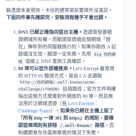
裝憑證本身很快，卡住的通常是前置條件沒滿足。
下面四件事先確認完，安裝流程幾乎不會出錯。
DNS 已經正確指向這台主機。
憑證簽發要驗
證網域所有權，而驗證是透過這個網域「現
在」解析到的伺服器進行的。如果你剛改 A 記
錄還沒生效，驗證一定失敗。先用
dig 你的網
或線上 DNS 查詢工具確認。
域
80 埠可以從外部連進來。
Let’s Encrypt 最常用
的 HTTP-01 驗證方式，是由 CA 去讀取
http://你的網域/.well-known/acme-
這個路徑；官方文件明確
challenge/<TOKEN>
指出這個方式需要對外開放的 80 埠，而且無
法用於泛網域憑證（見
Let’s Encrypt：
Challenge Types
）。
如果你已經在主機上設了
「所有 http 一律 301 到 https」的規則，要確
認這條規則有排除
路徑
，否
/.well-known/
則續期會在你毫無察覺的情況下失敗。