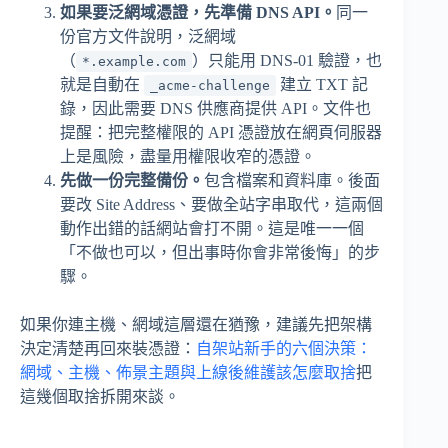
如果要泛網域憑證，先準備 DNS API。
同一
份官方文件說明，泛網域
（
）只能用 DNS-01 驗證，也
*.example.com
就是自動在
建立 TXT 記
_acme-challenge
錄，因此需要 DNS 供應商提供 API。文件也
提醒：把完整權限的 API 憑證放在網頁伺服器
上是風險，盡量用權限收窄的憑證。
先做一份完整備份。
包含檔案和資料庫。後面
要改 Site Address、要做全站字串取代，這兩個
動作出錯的話網站會打不開。這是唯一一個
「不做也可以，但出事時你會非常後悔」的步
驟。
如果你連主機、網域這層還在猶豫，建議先把架構
決定清楚再回來裝憑證：
自架站新手的六個決策：
網域、主機、佈景主題與上線後維護該怎麼取捨
把
這幾個取捨拆開來談。