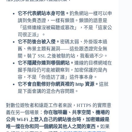
它不代表網站本身可信。
釣魚網站一樣可以申
請到免費憑證，一樣有鎖頭。鎖頭的語意是
「這條連線沒被竊聽或篡改」，不是「這家公
司很正派」。
它不防後台被入侵。
密碼太弱、外掛版本過
舊、佈景主題有漏洞——這些跟憑證完全無
關。裝了 SSL 之後被駭的站，我看過不少。
它不隱藏你連到哪個網站。
連線的目標網域在
握手階段仍可能被觀察到，加密保護的是內
容，不是「你造訪了誰」這件事本身。
它不會自動修好你網頁裡的 http 資源。
這就
是下面會講的混合內容問題。
對數位遊牧者和遠距工作者來說，HTTPS 的實際意
義在另一個場景：
你在咖啡廳、共享空間、機場的
公共 Wi-Fi 上登入自己的網站後台時，加密連線是
唯一擋在你和同一個網段其他人之間的東西。
如果