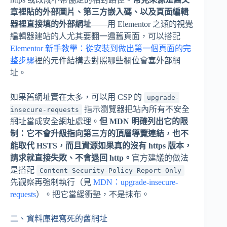
章裡貼的外部圖片、第三方嵌入碼、以及頁面編輯
器裡直接填的外部網址
——用 Elementor 之類的視覺
編輯器建站的人尤其要翻一遍舊頁面，可以搭配
Elementor 新手教學：從安裝到做出第一個頁面的完
整步驟
裡的元件結構去對照哪些欄位會塞外部網
址。
如果舊網址實在太多，可以用 CSP 的
upgrade-
指示瀏覽器把站內所有不安全
insecure-requests
網址當成安全網址處理。
但 MDN 明確列出它的限
制：它不會升級指向第三方的頂層導覽連結，也不
能取代 HSTS，而且資源如果真的沒有 https 版本，
請求就直接失敗、不會退回 http。
官方建議的做法
是搭配
Content-Security-Policy-Report-Only
先觀察再強制執行（見
MDN：upgrade-insecure-
requests
）。把它當緩衝墊，不是抹布。
二、資料庫裡寫死的舊網址