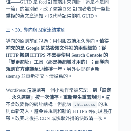
位
——GUID 是 feed 訂閱端用來判斷「這是不是同
一篇」的識別碼，改了會讓 RSS 訂閱者收到一整批
重複的舊文章通知。取代時記得排除 GUID。
三、301 導向與固定連結重刷
導向的原則前面說過：用伺服器端永久導向。
值得
補充的是 Google 網站搬遷文件裡的兩個細節：從
HTTP 搬到 HTTPS 不需要使用 Search Console 的
「變更網址」工具（那是換網域才用的）；而導向
規則官方建議至少維持一年。
另外要記得更新
sitemap 並重新提交、清掉舊的。
WordPress 這端還有一個小動作常被忘記：
到「設定
→ 永久連結」按一次儲存，重新產生重寫規則。
這
不會改變你的網址結構，但能讓
的規
.htaccess
則重新寫入，避免舊規則和新的 HTTPS 導向規則打
架。改完之後把 CDN 或快取外掛的快取清一次。