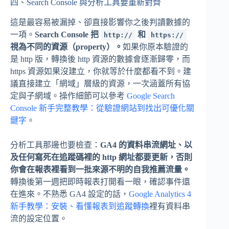
四、Search Console 與分析工具要重新對齊
這是最容易被漏掉、卻直接影響你之後判讀數據的
一項。
Search Console 把
和
http://
https://
視為不同的資源（property）。
如果你原本驗證的
是 http 版，轉換後 http 資源的數據會逐漸歸零，而
https 資源如果沒建立，你就等於什麼都看不到。建
議直接建立「網域」層級的資源，一次涵蓋所有協
定與子網域。操作細節可以參考
Google Search
Console 新手完整教學：從驗證網站到找出可優化關
鍵字
。
分析工具那邊也要檢查：
GA4 的資料串流網址、以
及任何寫死在追蹤碼裡的 http 網址都要更新，否則
你會在報表裡看到一批來源不明的自我推薦流量。
轉換後第一週把即時報表打開看一眼，確認事件還
在進來。不熟悉 GA4 設定的話，
Google Analytics 4
新手教學：安裝、看懂報表到追蹤轉換
裡有資料串
流的設定位置。