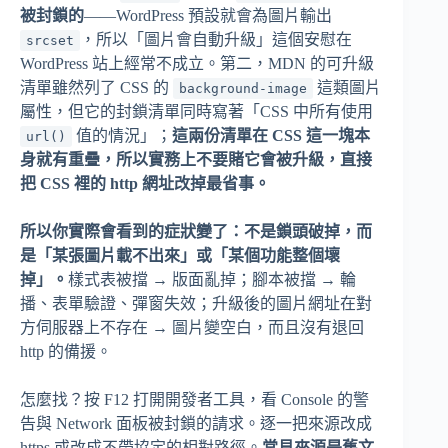
被封鎖的
——WordPress 預設就會為圖片輸出
，所以「圖片會自動升級」這個安慰在
srcset
WordPress 站上經常不成立。第二，MDN 的可升級
清單雖然列了 CSS 的
這類圖片
background-image
屬性，但它的封鎖清單同時寫著「CSS 中所有使用
值的情況」；
這兩份清單在 CSS 這一塊本
url()
身就有重疊，所以實務上不要賭它會被升級，直接
把 CSS 裡的 http 網址改掉最省事。
所以你實際會看到的症狀變了：不是鎖頭破掉，而
是「某張圖片載不出來」或「某個功能整個壞
掉」。
樣式表被擋 → 版面亂掉；腳本被擋 → 輪
播、表單驗證、彈窗失效；升級後的圖片網址在對
方伺服器上不存在 → 圖片變空白，而且沒有退回
http 的備援。
怎麼找？按 F12 打開開發者工具，看 Console 的警
告與 Network 面板被封鎖的請求。逐一把來源改成
https 或改成不帶協定的相對路徑。
常見來源是舊文