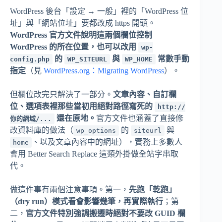
WordPress 後台「設定 → 一般」裡的「WordPress 位
址」與「網站位址」要都改成 https 開頭。
WordPress 官方文件說明這兩個欄位控制
WordPress 的所在位置，也可以改用
wp-
的
與
常數手動
config.php
WP_SITEURL
WP_HOME
指定
（見
WordPress.org：Migrating WordPress
）。
但欄位改完只解決了一部分。
文章內容、自訂欄
位、選項表裡那些當初用絕對路徑寫死的
http://
還在原地。
官方文件也涵蓋了直接修
你的網域/...
改資料庫的做法（
的
與
wp_options
siteurl
、以及文章內容中的網址），實務上多數人
home
會用 Better Search Replace 這類外掛做全站字串取
代。
做這件事有兩個注意事項。第一，
先跑「乾跑」
（dry run）模式看會影響幾筆，再實際執行
；第
二，
官方文件特別強調搬遷時絕對不要改 GUID 欄