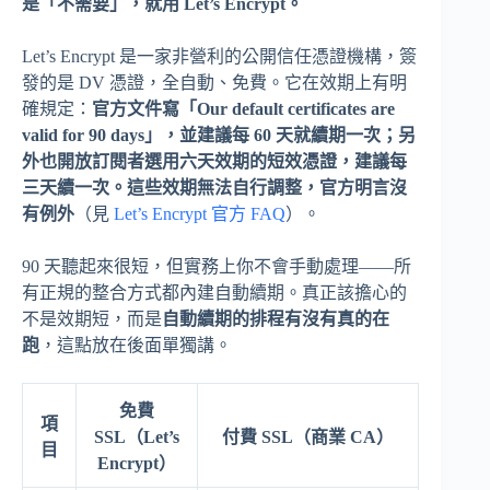
是「不需要」，就用 Let’s Encrypt。
Let’s Encrypt 是一家非營利的公開信任憑證機構，簽
發的是 DV 憑證，全自動、免費。它在效期上有明
確規定：
官方文件寫「Our default certificates are
valid for 90 days」，並建議每 60 天就續期一次；另
外也開放訂閱者選用六天效期的短效憑證，建議每
三天續一次。這些效期無法自行調整，官方明言沒
有例外
（見
Let’s Encrypt 官方 FAQ
）。
90 天聽起來很短，但實務上你不會手動處理——所
有正規的整合方式都內建自動續期。真正該擔心的
不是效期短，而是
自動續期的排程有沒有真的在
跑
，這點放在後面單獨講。
免費
項
SSL（Let’s
付費 SSL（商業 CA）
目
Encrypt）