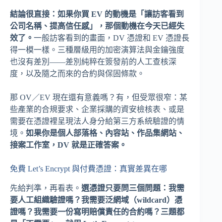
結論很直接：如果你買 EV 的動機是「讓訪客看到
公司名稱、提高信任感」，那個動機在今天已經失
效了。
一般訪客看到的畫面，DV 憑證和 EV 憑證長
得一模一樣。三種層級用的加密演算法與金鑰強度
也沒有差別——差別純粹在簽發前的人工查核深
度，以及隨之而來的合約與保固條款。
那 OV／EV 現在還有意義嗎？有，但受眾很窄：某
些產業的合規要求、企業採購的資安檢核表、或是
需要在憑證裡呈現法人身分給第三方系統驗證的情
境。
如果你是個人部落格、內容站、作品集網站、
接案工作室，DV 就是正確答案。
免費 Let’s Encrypt 與付費憑證：真實差異在哪
先給判準，再看表。
選憑證只要問三個問題：我需
要人工組織驗證嗎？我需要泛網域（wildcard）憑
證嗎？我需要一份寫明賠償責任的合約嗎？三題都