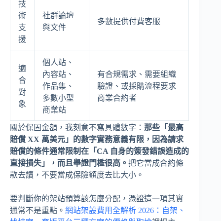
技
術
社群論壇
多數提供付費客服
支
與文件
援
個人站、
適
內容站、
有合規需求、需要組織
合
作品集、
驗證、或採購流程要求
對
多數小型
商業合約者
象
商業站
關於保固金額，我刻意不寫具體數字：
那些「最高
賠償 XX 萬美元」的數字實務意義有限，因為請求
賠償的條件通常限制在「CA 自身的簽發錯誤造成的
直接損失」，而且舉證門檻很高。
把它當成合約條
款去讀，不要當成保險額度去比大小。
要判斷你的架站預算該怎麼分配，憑證這一項其實
通常不是重點。
網站架設費用全解析 2026：自架、