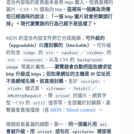
混合內容指的是頁面本身用 https 載入，但頁面裡的
圖片、CSS、JS 還指向 http。
這裡有一個廣為流傳
但已經過時的說法：「一張 http 圖片就會把鎖頭打
掉」。現代瀏覽器的行為已經不是這樣了。
MDN 的混合內容文件把它分成兩類：
可升級的
（upgradable）
與
應封鎖的（blockable）
。可升級
的包含
的
、
／
的
<img>
src
<audio>
<video>
、
，以及 CSS 的
src
<source>
background-
等圖片屬性——
瀏覽器會自動把這些請求從
image
http 升級成 https；但如果網址的主機是 IP 位址而
不是網域名稱，就直接封鎖
。至於
、
<script>
樣式表、
、
／
<link>
<iframe>
fetch()
、帶
的圖片、網頁字
XMLHttpRequest
srcset
型、CSS 的
值等等，全部屬於封鎖類，瀏
url()
覽器會直接擋掉（見
MDN：Mixed content
）。
兩個容易看漏的細節。第一，
同一張圖片用
src
會被升級，用
或包在
裡卻是
srcset
<picture>