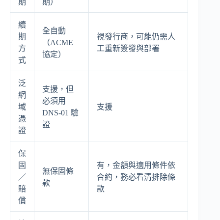
期
期）
續
全自動
期
視發行商，可能仍需人
（ACME
方
工重新簽發與部署
協定）
式
泛
支援，但
網
必須用
域
支援
DNS-01 驗
憑
證
證
保
固
有，金額與適用條件依
無保固條
／
合約，務必看清排除條
款
賠
款
償