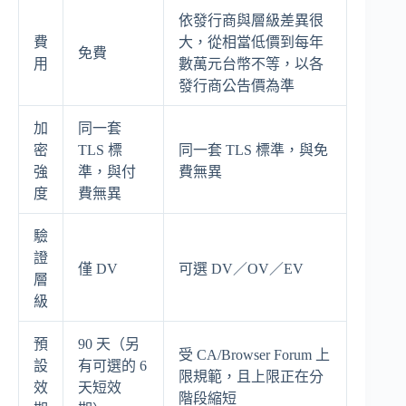
依發行商與層級差異很
費
大，從相當低價到每年
免費
用
數萬元台幣不等，以各
發行商公告價為準
加
同一套
密
TLS 標
同一套 TLS 標準，與免
強
準，與付
費無異
度
費無異
驗
證
僅 DV
可選 DV／OV／EV
層
級
預
90 天（另
受 CA/Browser Forum 上
設
有可選的 6
限規範，且上限正在分
效
天短效
階段縮短