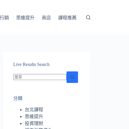
行銷
思維提升
商店
課程推薦
Live Results Search
找
不
分類
到
符
台北課程
合
思維提升
條
投資理財
件