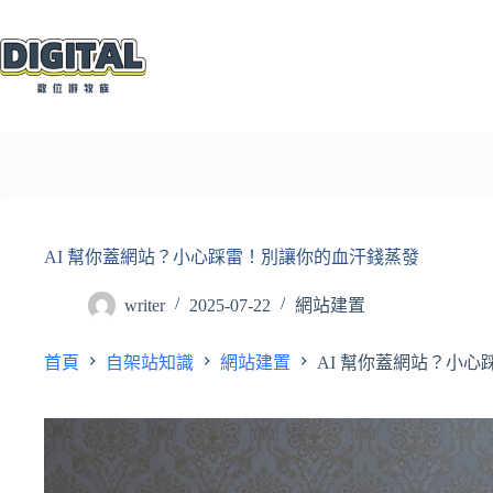
跳
至
主
要
內
容
AI 幫你蓋網站？小心踩雷！別讓你的血汗錢蒸發
writer
2025-07-22
網站建置
首頁
自架站知識
網站建置
AI 幫你蓋網站？小