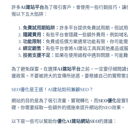
許多
AI建站平台
為了吸引客戶，會使用一些行銷技巧，讓
惕以下五大陷阱：
免費試用期陷阱：
許多平台提供免費試用期，但試用
隱藏費用：
有些平台會隱藏一些額外費用，例如域名
功能限制：
免費或低價方案通常功能有限，你可能需
綁定銷售：
有些平台會將AI建站工具與其他產品或
技術支援不足：
如果在使用過程中遇到問題，可能難
為了避免踩雷，在選擇
AI建站平台
之前，一定要仔細閱讀
援政策。不要被誇大的宣傳所迷惑，要根據自己的實際需
SEO優化是王道！AI建站如何兼顧SEO？
網站的目的是為了吸引流量、實現轉化，而
SEO優化
是實
礎，你需要採取一些額外的措施來提升網站的SEO效果。
以下是一些可以幫助你
優化AI建站網站SEO
的建議：