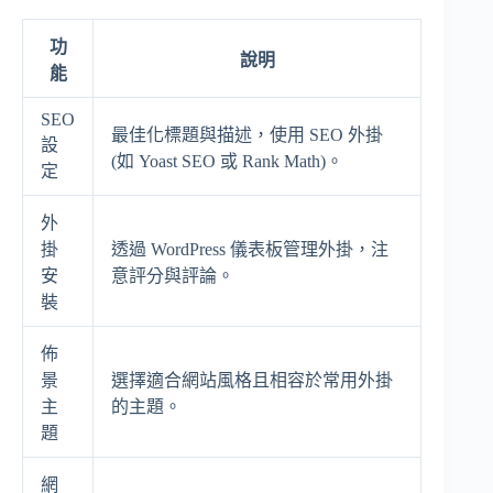
功
說明
能
SEO
最佳化標題與描述，使用 SEO 外掛
設
(如 Yoast SEO 或 Rank Math)。
定
外
掛
透過 WordPress 儀表板管理外掛，注
安
意評分與評論。
裝
佈
景
選擇適合網站風格且相容於常用外掛
主
的主題。
題
網