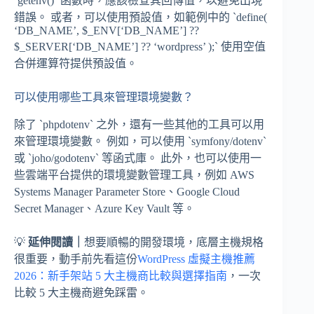
`getenv()` 函數時，應該檢查其回傳值，以避免出現
錯誤。 或者，可以使用預設值，如範例中的 `define(
‘DB_NAME’, $_ENV[‘DB_NAME’] ??
$_SERVER[‘DB_NAME’] ?? ‘wordpress’ );` 使用空值
合併運算符提供預設值。
可以使用哪些工具來管理環境變數？
除了 `phpdotenv` 之外，還有一些其他的工具可以用
來管理環境變數。 例如，可以使用 `symfony/dotenv`
或 `joho/godotenv` 等函式庫。 此外，也可以使用一
些雲端平台提供的環境變數管理工具，例如 AWS
Systems Manager Parameter Store、Google Cloud
Secret Manager、Azure Key Vault 等。
💡
延伸閱讀｜
想要順暢的開發環境，底層主機規格
很重要，動手前先看這份
WordPress 虛擬主機推薦
2026：新手架站 5 大主機商比較與選擇指南
，一次
比較 5 大主機商避免踩雷。