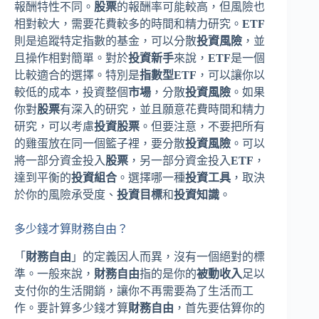
報酬特性不同。
股票
的報酬率可能較高，但風險也
相對較大，需要花費較多的時間和精力研究。
ETF
則是追蹤特定指數的基金，可以分散
投資風險
，並
且操作相對簡單。對於
投資新手
來說，
ETF
是一個
比較適合的選擇。特別是
指數型ETF
，可以讓你以
較低的成本，投資整個
市場
，分散
投資風險
。如果
你對
股票
有深入的研究，並且願意花費時間和精力
研究，可以考慮
投資股票
。但要注意，不要把所有
的雞蛋放在同一個籃子裡，要分散
投資風險
。可以
將一部分資金投入
股票
，另一部分資金投入
ETF
，
達到平衡的
投資組合
。選擇哪一種
投資工具
，取決
於你的風險承受度、
投資目標
和
投資知識
。
多少錢才算財務自由？
「
財務自由
」的定義因人而異，沒有一個絕對的標
準。一般來說，
財務自由
指的是你的
被動收入
足以
支付你的生活開銷，讓你不再需要為了生活而工
作。要計算多少錢才算
財務自由
，首先要估算你的