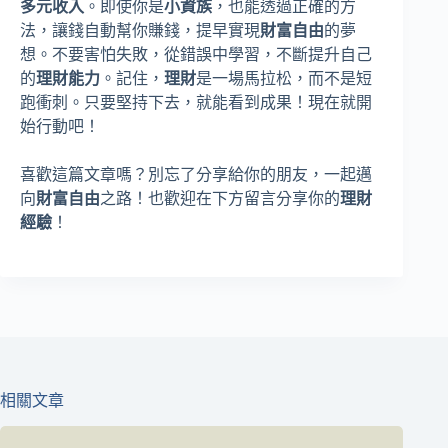
多元收入
。即使你是
小資族
，也能透過正確的方
法，讓錢自動幫你賺錢，提早實現
財富自由
的夢
想。不要害怕失敗，從錯誤中學習，不斷提升自己
的
理財能力
。記住，
理財
是一場馬拉松，而不是短
跑衝刺。只要堅持下去，就能看到成果！現在就開
始行動吧！
喜歡這篇文章嗎？別忘了分享給你的朋友，一起邁
向
財富自由
之路！也歡迎在下方留言分享你的
理財
經驗
！
相關文章