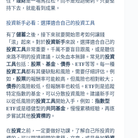
住，
理財
是一場馬拉松，而不是短跑衝刺。只要堅
持下去，就能看到成果。
投資新手必看：選擇適合自己的投資工具
有了
儲蓄
之後，接下來就要開始思考如何讓錢
「滾」起來。對於
投資新手
來說，選擇適合自己的
投資工具
非常重要。千萬不要盲目跟風，或是聽信
來路不明的投資建議，以免血本無歸。常見的
投資
工具
包括：
股票
、
基金
、
債券
、
ETF
等等。每一種
投資工具
都有其優缺點和風險，需要仔細評估。例
如，
股票
的報酬率可能較高，但風險也相對較大；
債券
的風險較低，但報酬率也較低。
ETF
則是追蹤
特定指數的基金，可以分散投資風險。建議新手可
以從低風險的
投資工具
開始入手，例如：
指數型
ETF
或是穩健型的
共同基金
，慢慢累積經驗，再逐
步嘗試其他
投資標的
。
在
投資
之前，一定要做好功課，了解自己所投資的