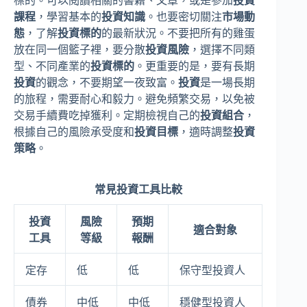
標的。可以閱讀相關的書籍、文章，或是參加
投資
課程
，學習基本的
投資知識
。也要密切關注
市場動
態
，了解
投資標的
的最新狀況。不要把所有的雞蛋
放在同一個籃子裡，要分散
投資風險
，選擇不同類
型、不同產業的
投資標的
。更重要的是，要有長期
投資
的觀念，不要期望一夜致富。
投資
是一場長期
的旅程，需要耐心和毅力。避免頻繁交易，以免被
交易手續費吃掉獲利。定期檢視自己的
投資組合
，
根據自己的風險承受度和
投資目標
，適時調整
投資
策略
。
常見投資工具比較
投資
風險
預期
適合對象
工具
等級
報酬
定存
低
低
保守型投資人
債券
中低
中低
穩健型投資人