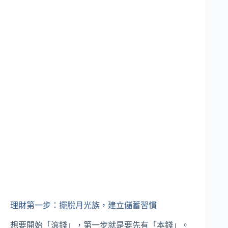
理財第一步：擺脫月光族，建立儲蓄習慣
想要開始「滾錢」，第一步就是要先有「本錢」。