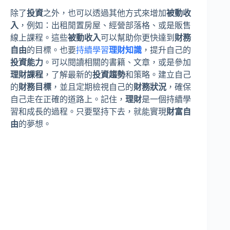
除了
投資
之外，也可以透過其他方式來增加
被動收
入
，例如：出租閒置房屋、經營部落格、或是販售
線上課程。這些
被動收入
可以幫助你更快達到
財務
自由
的目標。也要
持續學習
理財知識
，提升自己的
投資能力
。可以閱讀相關的書籍、文章，或是參加
理財課程
，了解最新的
投資趨勢
和策略。建立自己
的
財務目標
，並且定期檢視自己的
財務狀況
，確保
自己走在正確的道路上。記住，
理財
是一個持續學
習和成長的過程。只要堅持下去，就能實現
財富自
由
的夢想。