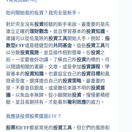
如何開始我的投資？我完全是新手。
對於完全沒有
投資
經驗的新手來說，最重要的是先
建立正確的
理財觀念
，並且學習基本的
投資知識
。
建議可以從低風險的
投資工具
開始入手，例如：
指
數型ETF
或是穩健型的
共同基金
。這些
投資工具
可
以分散
投資風險
，並且操作相對簡單。在
投資
之
前，一定要做好功課，了解自己所
投資
的標的。可
以閱讀相關的書籍、文章，或是參加
投資課程
，學
習基本的
投資知識
。也要設定自己的
投資目標
和風
險承受度，選擇適合自己的
投資策略
。最重要的
是，不要盲目跟風，或是聽信來路不明的
投資建
議
，以免血本無歸。從小額開始
投資
，慢慢累積經
驗，並且長期持有，才能看到
複利效應
的威力。
我應該投資股票還是ETF？
股票
和
ETF
都是常見的
投資工具
，但它們的風險和