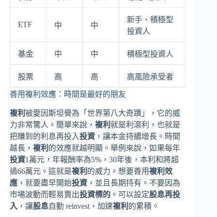
新手、積極型
ETF
中
中
投資人
基金
中
中
積極型投資人
股票
高
高
高風險承受者
善用複利效應：時間是最好的朋友
複利
被愛因斯坦譽為「世界第八大奇蹟」，它的威
力非常驚人。簡單來說，
複利
就是利滾利，也就是
把賺到的利息再投入
投資
，讓本金持續增長。時間
越長，
複利
的效應就越明顯。舉例來說，如果每年
投資
1萬元，年報酬率為5%，30年後，本利和將超
過66萬元。這就是
複利
的威力。想要善用
複利效
應
，就要盡早開始
投資
，並且長期持有。不要因為
市場波動而輕易賣出
投資標的
。可以設定
股息再投
入
，讓
股息
自動 reinvest，加速
複利
的累積。