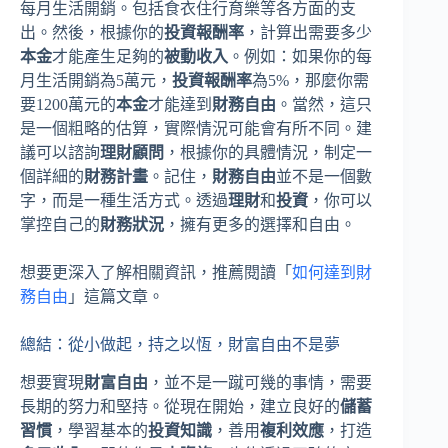
每月生活開銷。包括食衣住行育樂等各方面的支
出。然後，根據你的
投資報酬率
，計算出需要多少
本金
才能產生足夠的
被動收入
。例如：如果你的每
月生活開銷為5萬元，
投資報酬率
為5%，那麼你需
要1200萬元的
本金
才能達到
財務自由
。當然，這只
是一個粗略的估算，實際情況可能會有所不同。建
議可以諮詢
理財顧問
，根據你的具體情況，制定一
個詳細的
財務計畫
。記住，
財務自由
並不是一個數
字，而是一種生活方式。透過
理財
和
投資
，你可以
掌控自己的
財務狀況
，擁有更多的選擇和自由。
想要更深入了解相關資訊，推薦閱讀「
如何達到財
務自由
」這篇文章。
總結：從小做起，持之以恆，財富自由不是夢
想要實現
財富自由
，並不是一蹴可幾的事情，需要
長期的努力和堅持。從現在開始，建立良好的
儲蓄
習慣
，學習基本的
投資知識
，善用
複利效應
，打造