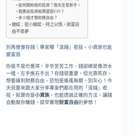
如何開始我的投資？我完全是新手。
我應該投資股票還是ETF？
多少錢才算財務自由？
總結：從小做起，持之以恆，財富自
由不是夢
別再傻傻存錢！專家曝「滾錢」密技，小資族也能
變富翁
你是不是也覺得，辛辛苦苦工作，錢卻總是像流水
一樣，左手進右手出？存錢很重要，但光靠死存，
想要達到財務自由，恐怕是遙遙無期。別灰心！今
天就要來跟大家分享專家們都在用的「滾錢」密
技，就算你是
小資族
，也能透過正確的方法，讓錢
自動幫你賺錢，提早實現
財富自由
的夢想！