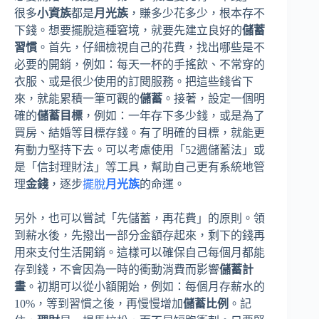
很多
小資族
都是
月光族
，賺多少花多少，根本存不
下錢。想要擺脫這種窘境，就要先建立良好的
儲蓄
習慣
。首先，仔細檢視自己的花費，找出哪些是不
必要的開銷，例如：每天一杯的手搖飲、不常穿的
衣服、或是很少使用的訂閱服務。把這些錢省下
來，就能累積一筆可觀的
儲蓄
。接著，設定一個明
確的
儲蓄目標
，例如：一年存下多少錢，或是為了
買房、結婚等目標存錢。有了明確的目標，就能更
有動力堅持下去。可以考慮使用「52週儲蓄法」或
是「信封理財法」等工具，幫助自己更有系統地管
理
金錢
，逐步
擺脫
月光族
的命運。
另外，也可以嘗試「先儲蓄，再花費」的原則。領
到薪水後，先撥出一部分金額存起來，剩下的錢再
用來支付生活開銷。這樣可以確保自己每個月都能
存到錢，不會因為一時的衝動消費而影響
儲蓄計
畫
。初期可以從小額開始，例如：每個月存薪水的
10%，等到習慣之後，再慢慢增加
儲蓄比例
。記