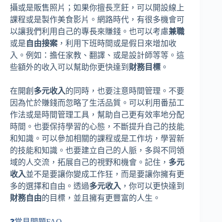
攝或是販售照片；如果你擅長烹飪，可以開設線上
課程或是製作美食影片。網路時代，有很多機會可
以讓我們利用自己的專長來賺錢。也可以考慮
兼職
或是
自由接案
，利用下班時間或是假日來增加收
入。例如：擔任家教、翻譯、或是設計師等等。這
些額外的收入可以幫助你更快達到
財務目標
。
在開創
多元收入
的同時，也要注意時間管理。不要
因為忙於賺錢而忽略了生活品質。可以利用番茄工
作法或是時間管理工具，幫助自己更有效率地分配
時間。也要保持學習的心態，不斷提升自己的技能
和知識。可以參加相關的課程或是工作坊，學習新
的技能和知識。也要建立自己的人脈，多與不同領
域的人交流，拓展自己的視野和機會。記住，
多元
收入
並不是要讓你變成工作狂，而是要讓你擁有更
多的選擇和自由。透過
多元收入
，你可以更快達到
財務自由
的目標，並且擁有更豐富的人生。
❓常見問題FAQ