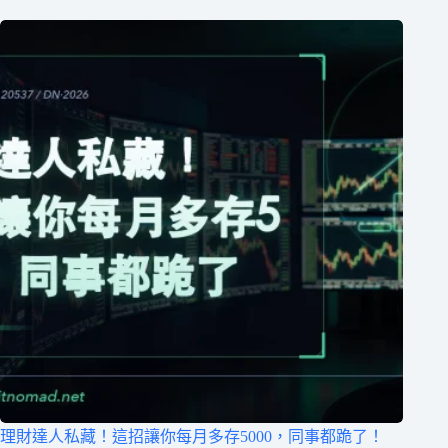
理財達人私藏！這招讓你每月多存5000，同事都跪了！