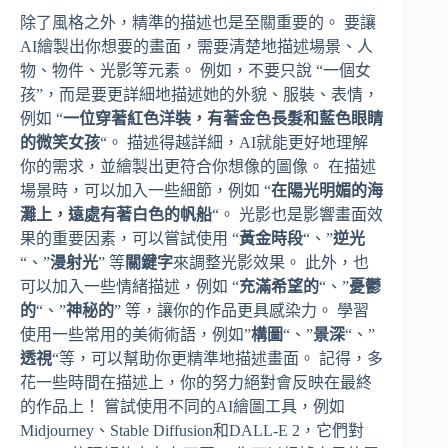
除了風格之外，精準的描述也是至關重要的。 要讓
AI繪製出你想要的畫面，需要清楚地描述場景、人
物、物件、光影等元素。 例如，不要只說 “一個女
孩”，而是要更詳細地描述她的外貌、服裝、表情，
例如 “
一位穿著紅色洋裝，有著金色長髮和藍色眼睛
的微笑女孩
“。 描述得越詳細，AI就能更好地理解
你的需求，並繪製出更符合你想像的圖像。 在描述
場景時，可以加入一些細節，例如 “
在陽光明媚的海
灘上，遠處有著白色的帆船
“。 光影也是影響畫面效
果的重要因素，可以嘗試使用 “
黃金時段
“、”
逆光
“、”
漫射光
” 等
關鍵字
來調整光影效果。 此外，也
可以加入一些情緒描述，例如 “
充滿希望的
“、”
憂鬱
的
“、”
神秘的
” 等，讓你的作品更具感染力。 學習
使用一些常用的美術術語，例如”
構圖
“、”
景深
“、”
透視
“等，可以幫助你更精準地描述畫面。 記得，多
花一些時間在描述上，你的努力絕對會反映在最終
的作品上！ 嘗試使用不同的AI繪圖工具，例如
Midjourney、Stable Diffusion和DALL-E 2，它們對