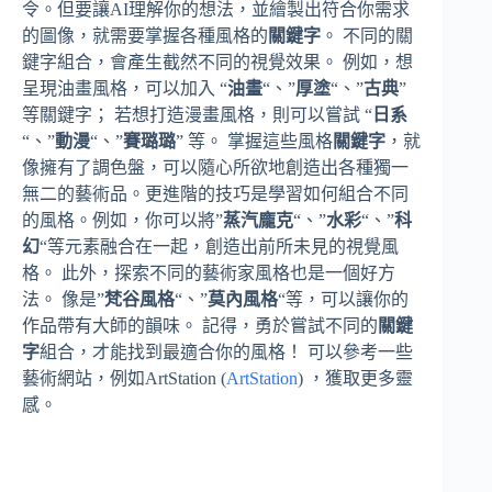
令。但要讓AI理解你的想法，並繪製出符合你需求
的圖像，就需要掌握各種風格的
關鍵字
。 不同的關
鍵字組合，會產生截然不同的視覺效果。 例如，想
呈現油畫風格，可以加入 “
油畫
“、”
厚塗
“、”
古典
”
等關鍵字； 若想打造漫畫風格，則可以嘗試 “
日系
“、”
動漫
“、”
賽璐璐
” 等。 掌握這些風格
關鍵字
，就
像擁有了調色盤，可以隨心所欲地創造出各種獨一
無二的藝術品。更進階的技巧是學習如何組合不同
的風格。例如，你可以將”
蒸汽龐克
“、”
水彩
“、”
科
幻
“等元素融合在一起，創造出前所未見的視覺風
格。 此外，探索不同的藝術家風格也是一個好方
法。 像是”
梵谷風格
“、”
莫內風格
“等，可以讓你的
作品帶有大師的韻味。 記得，勇於嘗試不同的
關鍵
字
組合，才能找到最適合你的風格！ 可以參考一些
藝術網站，例如ArtStation (
ArtStation
) ，獲取更多靈
感。