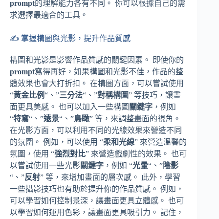
prompt
的理解能力各有不同。 你可以根據自己的需
求選擇最適合的工具。
✍️ 掌握構圖與光影，提升作品質感
構圖和光影是影響作品質感的關鍵因素。 即使你的
prompt
寫得再好，如果構圖和光影不佳，作品的整
體效果也會大打折扣。 在構圖方面，可以嘗試使用
“
黃金比例
“、”
三分法
“、”
對稱構圖
” 等技巧，讓畫
面更具美感。 也可以加入一些構圖
關鍵字
，例如
“
特寫
“、”
遠景
“、”
鳥瞰
” 等，來調整畫面的視角。
在光影方面，可以利用不同的光線效果來營造不同
的氛圍。 例如，可以使用 “
柔和光線
” 來營造溫馨的
氛圍，使用 “
強烈對比
” 來營造戲劇性的效果。 也可
以嘗試使用一些光影
關鍵字
，例如 “
光暈
“、”
陰影
“、”
反射
” 等，來增加畫面的層次感。 此外，學習
一些攝影技巧也有助於提升你的作品質感。 例如，
可以學習如何控制景深，讓畫面更具立體感。 也可
以學習如何運用色彩，讓畫面更具吸引力。 記住，