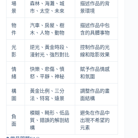
場
森林、海灘、城
描述作品的背
景
市、太空、未來
景環境
物
汽車、房屋、樹
描述作品中包
件
木、人物、動物
含的具體事物
光
逆光、黃金時段、
控制作品的光
影
漫射光、強烈對比
線和陰影效果
情
快樂、悲傷、憤
賦予作品情感
緒
怒、平靜、神秘
和氛圍
構
黃金比例、三分
調整作品的畫
圖
法、特寫、遠景
面結構
模糊、畸形、低品
避免在作品中
負
質、錯誤的解剖結
出現不希望的
面
構
元素