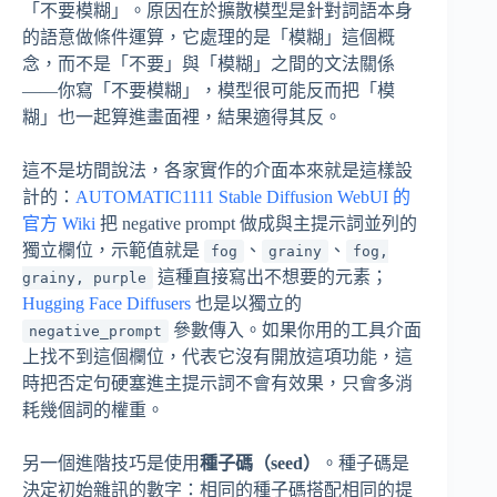
「不要模糊」。原因在於擴散模型是針對詞語本身
的語意做條件運算，它處理的是「模糊」這個概
念，而不是「不要」與「模糊」之間的文法關係
——你寫「不要模糊」，模型很可能反而把「模
糊」也一起算進畫面裡，結果適得其反。
這不是坊間說法，各家實作的介面本來就是這樣設
計的：
AUTOMATIC1111 Stable Diffusion WebUI 的
官方 Wiki
把 negative prompt 做成與主提示詞並列的
獨立欄位，示範值就是
、
、
fog
grainy
fog,
這種直接寫出不想要的元素；
grainy, purple
Hugging Face Diffusers
也是以獨立的
參數傳入。如果你用的工具介面
negative_prompt
上找不到這個欄位，代表它沒有開放這項功能，這
時把否定句硬塞進主提示詞不會有效果，只會多消
耗幾個詞的權重。
另一個進階技巧是使用
種子碼（seed）
。種子碼是
決定初始雜訊的數字：相同的種子碼搭配相同的提