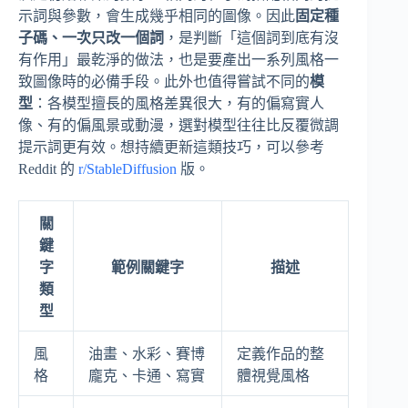
示詞與參數，會生成幾乎相同的圖像。因此
固定種
子碼、一次只改一個詞
，是判斷「這個詞到底有沒
有作用」最乾淨的做法，也是要產出一系列風格一
致圖像時的必備手段。此外也值得嘗試不同的
模
型
：各模型擅長的風格差異很大，有的偏寫實人
像、有的偏風景或動漫，選對模型往往比反覆微調
提示詞更有效。想持續更新這類技巧，可以參考
Reddit 的
r/StableDiffusion
版。
關
鍵
字
範例關鍵字
描述
類
型
風
油畫、水彩、賽博
定義作品的整
格
龐克、卡通、寫實
體視覺風格