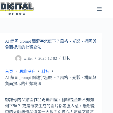
跳
至
主
要
內
容
AI 繪圖 prompt 關鍵字怎麼下？風格、光影、構圖與
負面提示的七類寫法
writer
2025-12-02
科技
首頁
思維提升
科技
AI 繪圖 prompt 關鍵字怎麼下？風格、光影、構圖與
負面提示的七類寫法
想讓你的AI繪圖作品驚豔四座，卻總是苦於不知如
何下筆？ 或是每次生成的圖片都差強人意，離想像
中的大師級作品還差一大截？別擔心！這篇文章將