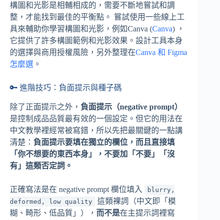
構圖和光影是相輔相成的，需要不斷地嘗試和調
整，才能找到最佳的平衡點。 嘗試使用一些線上工
具來輔助你學習構圖和光影，例如Canva (
Canva
) ，
它提供了許多構圖範例和光影效果。設計工具本身
的選擇與商用授權風險，另外整理在
Canva 和 Figma
怎麼選
。
🔑 進階技巧：負面提示與種子碼
除了正面提示之外，
負面提示（negative prompt）
是控制成品品質最有效的一個設定。但它的用法在
中文教學裡經常被寫錯，所以先把最關鍵的一點講
清楚：
負面提示要填在獨立的欄位，而且直接填
「你不想要的東西本身」，不要加「不要」「沒
有」這類否定詞。
正確寫法是在 negative prompt 欄位填入
blurry,
這類裸詞（中文即「模
deformed, low quality
糊、畸形、低品質」），
而不是
在主提示詞裡寫